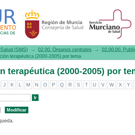
erapéutica (2000-2005) por tema
e Salud (SMS)
→
02.00. Órganos centrales
→
02.00.00. Publi
ación terapéutica (2000-2005) por tema
n terapéutica (2000-2005) por t
J
K
L
M
N
O
P
Q
R
S
T
U
V
W
X
Y
squeda.