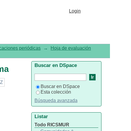
Login
caciones periódicas
→
Hoja de evaluación
Buscar en DSpace
ema
Z
Buscar en DSpace
Esta colección
Búsqueda avanzada
Listar
Todo RICSMUR