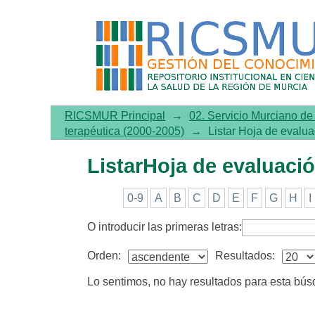
ListarHoja de evaluación t
RICSMUR Principal
→
02. Servicio Murciano d
terapéutica (2000-2005)
→
Listar Hoja de evalu
ListarHoja de evaluació
0-9
A
B
C
D
E
F
G
H
I
O introducir las primeras letras:
Orden:
Resultados:
Lo sentimos, no hay resultados para esta bú