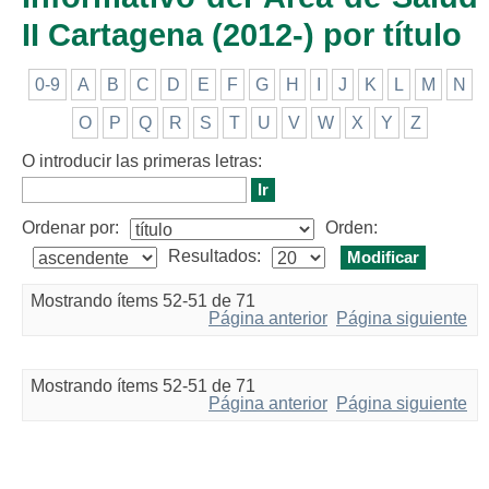
II Cartagena (2012-) por título
0-9
A
B
C
D
E
F
G
H
I
J
K
L
M
N
O
P
Q
R
S
T
U
V
W
X
Y
Z
O introducir las primeras letras:
Ordenar por:
Orden:
Resultados:
Mostrando ítems 52-51 de 71
Página anterior
Página siguiente
Mostrando ítems 52-51 de 71
Página anterior
Página siguiente