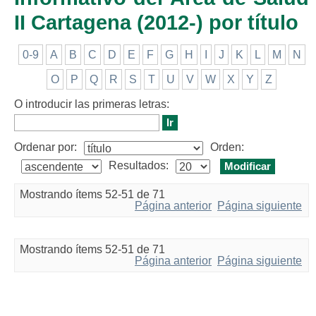
II Cartagena (2012-) por título
0-9
A
B
C
D
E
F
G
H
I
J
K
L
M
N
O
P
Q
R
S
T
U
V
W
X
Y
Z
O introducir las primeras letras:
Ordenar por:
Orden:
Resultados:
Mostrando ítems 52-51 de 71
Página anterior
Página siguiente
Mostrando ítems 52-51 de 71
Página anterior
Página siguiente