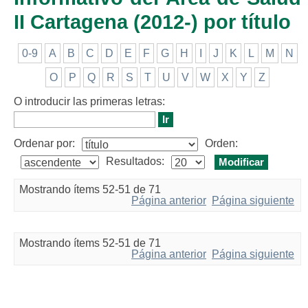
II Cartagena (2012-) por título
0-9
A
B
C
D
E
F
G
H
I
J
K
L
M
N
O
P
Q
R
S
T
U
V
W
X
Y
Z
O introducir las primeras letras:
Ordenar por:
Orden:
Resultados:
Mostrando ítems 52-51 de 71
Página anterior
Página siguiente
Mostrando ítems 52-51 de 71
Página anterior
Página siguiente