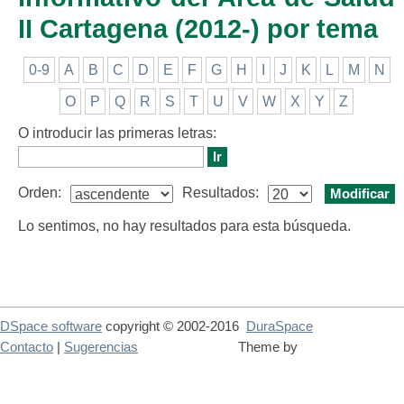
II Cartagena (2012-) por tema
0-9
A
B
C
D
E
F
G
H
I
J
K
L
M
N
O
P
Q
R
S
T
U
V
W
X
Y
Z
O introducir las primeras letras:
Orden:
Resultados:
Lo sentimos, no hay resultados para esta búsqueda.
DSpace software
copyright © 2002-2016
DuraSpace
Contacto
|
Sugerencias
Theme by