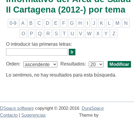
II Cartagena (2012-) por tema
0-9
A
B
C
D
E
F
G
H
I
J
K
L
M
N
O
P
Q
R
S
T
U
V
W
X
Y
Z
O introducir las primeras letras:
Orden:
Resultados:
Lo sentimos, no hay resultados para esta búsqueda.
DSpace software
copyright © 2002-2016
DuraSpace
Contacto
|
Sugerencias
Theme by