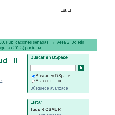
gena (2012-) por tema
Login
00. Publicaciones seriadas
→
Área 2. Boletín
tagena (2012-) por tema
Buscar en DSpace
ud II
Buscar en DSpace
Esta colección
Z
Búsqueda avanzada
Listar
Todo RICSMUR