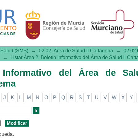
mativo del Área de Salud II Carta
e Salud (SMS)
→
02.02. Área de Salud II Cartagena
→
02.02.
→
Listar Área 2. Boletín Informativo del Área de Salud II Car
n Informativo del Área de Sal
tema
J
K
L
M
N
O
P
Q
R
S
T
U
V
W
X
Y
squeda.