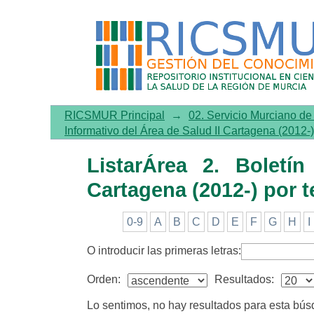
ListarÁrea 2. Boletín Infor
RICSMUR Principal
→
02. Servicio Murciano d
Informativo del Área de Salud II Cartagena (2012-)
ListarÁrea 2. Boletí
Cartagena (2012-) por 
0-9
A
B
C
D
E
F
G
H
I
O introducir las primeras letras:
Orden:
Resultados:
Lo sentimos, no hay resultados para esta bú