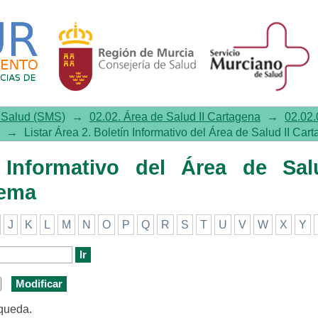
mativo del Área de Salud II Carta
e Salud (SMS)
→
02.02. Área de Salud II Cartagena
→
02.02.
→
Listar Área 2. Boletín Informativo del Área de Salud II Car
n Informativo del Área de Sal
tema
J
K
L
M
N
O
P
Q
R
S
T
U
V
W
X
Y
squeda.