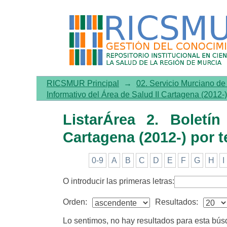
ListarÁrea 2. Boletín Infor
RICSMUR Principal
→
02. Servicio Murciano d
Informativo del Área de Salud II Cartagena (2012-)
ListarÁrea 2. Boletí
Cartagena (2012-) por 
0-9
A
B
C
D
E
F
G
H
I
O introducir las primeras letras:
Orden:
Resultados:
Lo sentimos, no hay resultados para esta bú