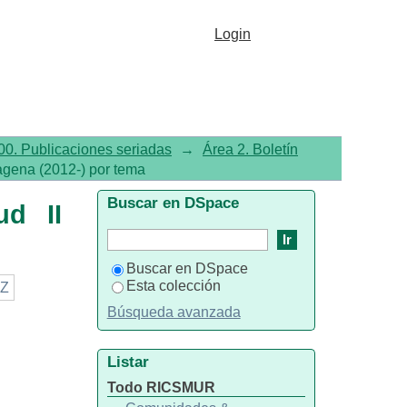
gena (2012-) por tema
Login
00. Publicaciones seriadas
→
Área 2. Boletín
tagena (2012-) por tema
Buscar en DSpace
ud II
Buscar en DSpace
Esta colección
Z
Búsqueda avanzada
Listar
Todo RICSMUR