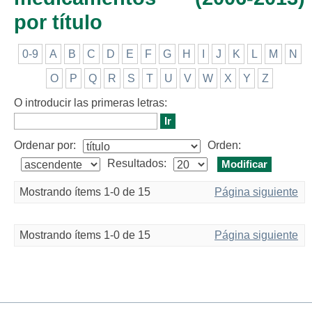
por título
0-9
A
B
C
D
E
F
G
H
I
J
K
L
M
N
O
P
Q
R
S
T
U
V
W
X
Y
Z
O introducir las primeras letras:
Ordenar por:
Orden:
Resultados:
Mostrando ítems 1-0 de 15
Página siguiente
Mostrando ítems 1-0 de 15
Página siguiente