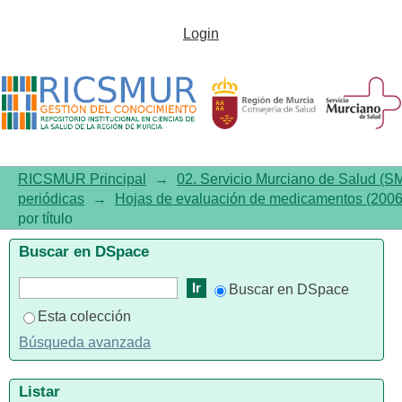
Listar Hojas de evaluación de
Login
medicamentos (2006-2013) por
título
RICSMUR Principal
→
02. Servicio Murciano de Salud (S
periódicas
→
Hojas de evaluación de medicamentos (200
por título
Buscar en DSpace
Buscar en DSpace
Esta colección
Búsqueda avanzada
Listar