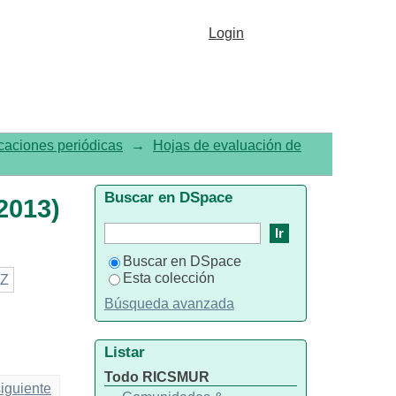
 título
Login
caciones periódicas
→
Hojas de evaluación de
Buscar en DSpace
2013)
Buscar en DSpace
Esta colección
Z
Búsqueda avanzada
Listar
Todo RICSMUR
iguiente