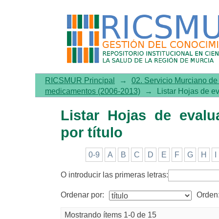
Listar Hojas de evaluación
RICSMUR Principal
→
02. Servicio Murciano d
medicamentos (2006-2013)
→
Listar Hojas de e
Listar Hojas de eval
por título
0-9
A
B
C
D
E
F
G
H
I
O introducir las primeras letras:
Ordenar por:
Orden
Mostrando ítems 1-0 de 15