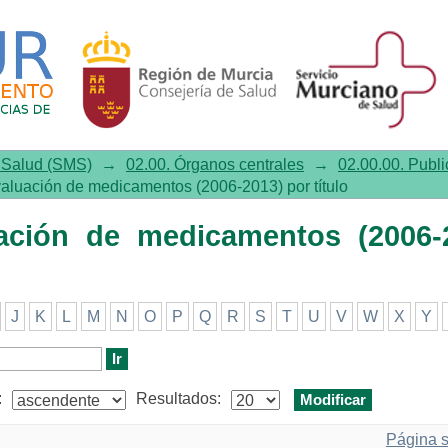
 de medicamentos (2006-2013) por
e Salud (SMS)
→
02.00. Órganos centrales
→
02.00.00. Publi
valuación de medicamentos (2006-2013) por título
uación de medicamentos (2006-
J
K
L
M
N
O
P
Q
R
S
T
U
V
W
X
Y
:
Resultados:
Página s