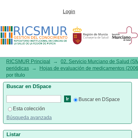
Listar Hojas de evaluación de
Login
medicamentos (2006-2013) por
título
RICSMUR Principal
→
02. Servicio Murciano de Salud (S
periódicas
→
Hojas de evaluación de medicamentos (200
por título
Buscar en DSpace
Buscar en DSpace
Esta colección
Búsqueda avanzada
Listar