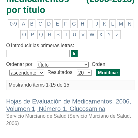
por título
0-9
A
B
C
D
E
F
G
H
I
J
K
L
M
N
O
P
Q
R
S
T
U
V
W
X
Y
Z
O introducir las primeras letras:
Ordenar por:
Orden:
Resultados:
Mostrando ítems 1-15 de 15
Hojas de Evaluación de Medicamentos, 2006,
Volumen 1, Número 1. Glucosamina
Servicio Murciano de Salud
(
Servicio Murciano de Salud
,
2006
)