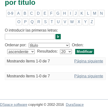
por título
0-9
A
B
C
D
E
F
G
H
I
J
K
L
M
N
O
P
Q
R
S
T
U
V
W
X
Y
Z
O introducir las primeras letras:
Ordenar por:
Orden:
Resultados:
Mostrando ítems 1-0 de 7
Página siguiente
Mostrando ítems 1-0 de 7
Página siguiente
DSpace software
copyright © 2002-2016
DuraSpace