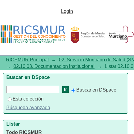
Listar 02.10.03. Documentación
Login
institucional por título
RICSMUR Principal
→
02. Servicio Murciano de Salud (S
→
02.10.03. Documentación institucional
→
Listar 02.10.0
Buscar en DSpace
Buscar en DSpace
Esta colección
Búsqueda avanzada
Listar
Todo RICSMUR