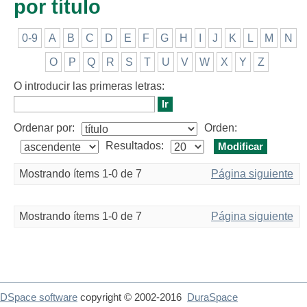
por título
0-9
A
B
C
D
E
F
G
H
I
J
K
L
M
N
O
P
Q
R
S
T
U
V
W
X
Y
Z
O introducir las primeras letras:
Ordenar por:
Orden:
Resultados:
Mostrando ítems 1-0 de 7
Página siguiente
Mostrando ítems 1-0 de 7
Página siguiente
DSpace software
copyright © 2002-2016
DuraSpace