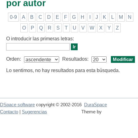
por autor
0-9
A
B
C
D
E
F
G
H
I
J
K
L
M
N
O
P
Q
R
S
T
U
V
W
X
Y
Z
O introducir las primeras letras:
Orden:
Resultados:
Lo sentimos, no hay resultados para esta búsqueda.
DSpace software
copyright © 2002-2016
DuraSpace
Contacto
|
Sugerencias
Theme by