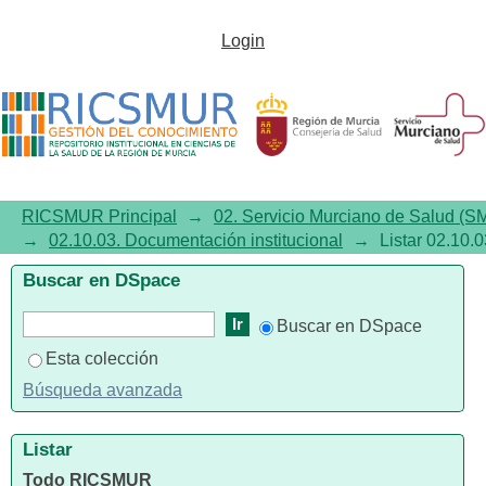
Listar 02.10.03. Documentación
Login
institucional por autor
RICSMUR Principal
→
02. Servicio Murciano de Salud (S
→
02.10.03. Documentación institucional
→
Listar 02.10.
Buscar en DSpace
Buscar en DSpace
Esta colección
Búsqueda avanzada
Listar
Todo RICSMUR