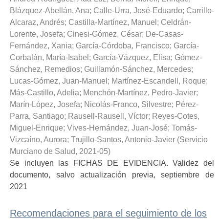
Blázquez-Abellán, Ana
;
Calle-Urra, José-Eduardo
;
Carrillo-
Alcaraz, Andrés
;
Castilla-Martínez, Manuel
;
Celdrán-
Lorente, Josefa
;
Cinesi-Gómez, César
;
De-Casas-
Fernández, Xania
;
García-Córdoba, Francisco
;
García-
Corbalán, María-Isabel
;
García-Vázquez, Elisa
;
Gómez-
Sánchez, Remedios
;
Guillamón-Sánchez, Mercedes
;
Lucas-Gómez, Juan-Manuel
;
Martínez-Escandell, Roque
;
Más-Castillo, Adelia
;
Menchón-Martínez, Pedro-Javier
;
Marín-López, Josefa
;
Nicolás-Franco, Silvestre
;
Pérez-
Parra, Santiago
;
Rausell-Rausell, Víctor
;
Reyes-Cotes,
Miguel-Enrique
;
Vives-Hernández, Juan-José
;
Tomás-
Vizcaíno, Aurora
;
Trujillo-Santos, Antonio-Javier
(
Servicio
Murciano de Salud
,
2021-05
)
Se incluyen las FICHAS DE EVIDENCIA. Validez del
documento, salvo actualización previa, septiembre de
2021
Recomendaciones para el seguimiento de los