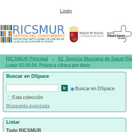
Listar 02.00.04. Práctica clínica
Login
por título
RICSMUR Principal
→
02. Servicio Murciano de Salud (S
Listar 02.00.04. Práctica clínica por título
Buscar en DSpace
Buscar en DSpace
Esta colección
Búsqueda avanzada
Listar
Todo RICSMUR