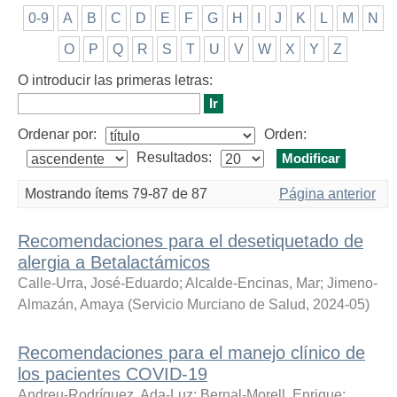
0-9
A
B
C
D
E
F
G
H
I
J
K
L
M
N
O
P
Q
R
S
T
U
V
W
X
Y
Z
O introducir las primeras letras:
Ordenar por:
Orden:
Resultados:
Mostrando ítems 79-87 de 87
Página anterior
Recomendaciones para el desetiquetado de
alergia a Betalactámicos
Calle-Urra, José-Eduardo
;
Alcalde-Encinas, Mar
;
Jimeno-
Almazán, Amaya
(
Servicio Murciano de Salud
,
2024-05
)
Recomendaciones para el manejo clínico de
los pacientes COVID-19
Andreu-Rodríguez, Ada-Luz
;
Bernal-Morell, Enrique
;