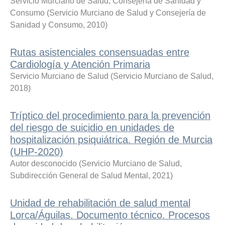
Servicio Murciano de Salud
;
Consejería de Sanidad y
Consumo
(
Servicio Murciano de Salud y Consejería de
Sanidad y Consumo
,
2010
)
Rutas asistenciales consensuadas entre
Cardiología y Atención Primaria
Servicio Murciano de Salud
(
Servicio Murciano de Salud
,
2018
)
Tríptico del procedimiento para la prevención
del riesgo de suicidio en unidades de
hospitalización psiquiátrica. Región de Murcia
(UHP-2020)
Autor desconocido
(
Servicio Murciano de Salud,
Subdirección General de Salud Mental
,
2021
)
Unidad de rehabilitación de salud mental
Lorca/Águilas. Documento técnico. Procesos