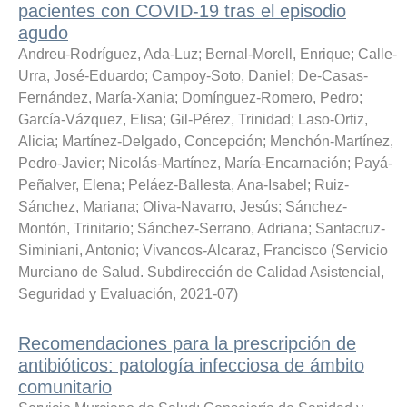
pacientes con COVID-19 tras el episodio
agudo
Andreu-Rodríguez, Ada-Luz
;
Bernal-Morell, Enrique
;
Calle-
Urra, José-Eduardo
;
Campoy-Soto, Daniel
;
De-Casas-
Fernández, María-Xania
;
Domínguez-Romero, Pedro
;
García-Vázquez, Elisa
;
Gil-Pérez, Trinidad
;
Laso-Ortiz,
Alicia
;
Martínez-Delgado, Concepción
;
Menchón-Martínez,
Pedro-Javier
;
Nicolás-Martínez, María-Encarnación
;
Payá-
Peñalver, Elena
;
Peláez-Ballesta, Ana-Isabel
;
Ruiz-
Sánchez, Mariana
;
Oliva-Navarro, Jesús
;
Sánchez-
Montón, Trinitario
;
Sánchez-Serrano, Adriana
;
Santacruz-
Siminiani, Antonio
;
Vivancos-Alcaraz, Francisco
(
Servicio
Murciano de Salud. Subdirección de Calidad Asistencial,
Seguridad y Evaluación
,
2021-07
)
Recomendaciones para la prescripción de
antibióticos: patología infecciosa de ámbito
comunitario