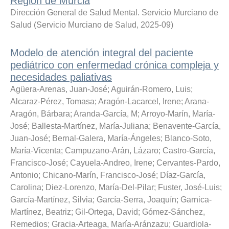
Región de Murcia
Dirección General de Salud Mental. Servicio Murciano de
Salud
(
Servicio Murciano de Salud
,
2025-09
)
Modelo de atención integral del paciente
pediátrico con enfermedad crónica compleja y
necesidades paliativas
Agüera-Arenas, Juan-José
;
Aguirán-Romero, Luis
;
Alcaraz-Pérez, Tomasa
;
Aragón-Lacarcel, Irene
;
Arana-
Aragón, Bárbara
;
Aranda-García, M
;
Arroyo-Marín, María-
José
;
Ballesta-Martínez, María-Juliana
;
Benavente-García,
Juan-José
;
Bernal-Galera, María-Ángeles
;
Blanco-Soto,
María-Vicenta
;
Campuzano-Arán, Lázaro
;
Castro-García,
Francisco-José
;
Cayuela-Andreo, Irene
;
Cervantes-Pardo,
Antonio
;
Chicano-Marín, Francisco-José
;
Díaz-García,
Carolina
;
Diez-Lorenzo, María-Del-Pilar
;
Fuster, José-Luis
;
García-Martínez, Silvia
;
García-Serra, Joaquín
;
Garnica-
Martínez, Beatriz
;
Gil-Ortega, David
;
Gómez-Sánchez,
Remedios
;
Gracia-Arteaga, María-Aránzazu
;
Guardiola-