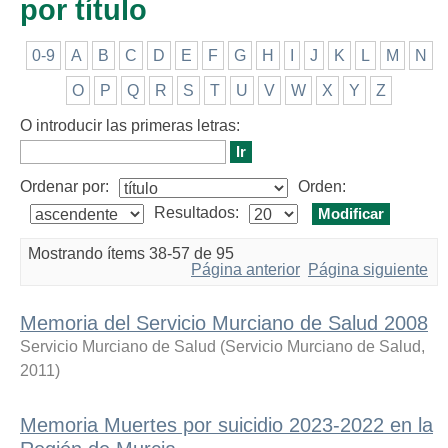
por título
0-9
A
B
C
D
E
F
G
H
I
J
K
L
M
N
O
P
Q
R
S
T
U
V
W
X
Y
Z
O introducir las primeras letras:
Ordenar por:
Orden:
Resultados:
Mostrando ítems 38-57 de 95
Página anterior
Página siguiente
Memoria del Servicio Murciano de Salud 2008
Servicio Murciano de Salud
(
Servicio Murciano de Salud
,
2011
)
Memoria Muertes por suicidio 2023-2022 en la