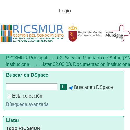
Listar 02.00.03. Documentación
Login
institucional por título
RICSMUR Principal
→
02. Servicio Murciano de Salud (S
institucional
→
Listar 02.00.03. Documentación institucional
Buscar en DSpace
Buscar en DSpace
Esta colección
Búsqueda avanzada
Listar
Todo RICSMUR