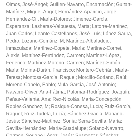
Olmos, José-Ángel
;
Guillen-Navarro, Encarnación
;
Guitart-
Martínez, Miguel-Ángel
;
Hernández-Aparicio, Jorge
;
Hernández-GiI, María-Dolores
;
Jiménez-García,
Esperanza
;
Lasheras-Valpuesta, Marta
;
Latorre-Martínez,
Juan-Carlos
;
Leante-Castellanos, José-Luis
;
López-Saura,
Pedro
;
Lozano-Gomáriz, M
;
Martínez-Albaladejo,
Inmaculada
;
Martínez-Copete, María
;
Martínez-Cornet,
Alexis
;
Martínez-Ferrández, Carmen
;
Martínez-López,
Federico
;
Martínez-Moreno, Carmen
;
Martínez-Simón,
María
;
Molina-Durán, Francisco
;
Montero-Cebrián, María-
Teresa
;
Montosa-García, Raquel
;
Morcillo-Soriano, Raúl
;
Moreno-Canelo, Pablo
;
Mula-García, José-Antonio
;
Navarro-Oliver, Ana-Fátima
;
Palomar-Rodríguez, Joaquín
;
Peñas-Valiente, Ana
;
Rex-Nicolás, María-Concepción
;
Robles-Sánchez, M
;
Rosique-Conesa, Lucía
;
Ruíz-García,
Raquel
;
Ruiz-Tudela, Lucía
;
Sánchez-Gracia, Mariano-
Jesús
;
Sánchez-Martínez, Sonia
;
Serra-Sevilla, María
;
Sevilla-Hernández, María-Guadalupe
;
Solano-Navarro,
Carmen
;
Soriano-López, Jesús
;
Susmozas-Sánchez,