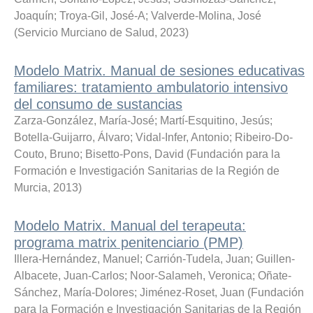
Joaquín
;
Troya-Gil, José-A
;
Valverde-Molina, José
(
Servicio Murciano de Salud
,
2023
)
Modelo Matrix. Manual de sesiones educativas
familiares: tratamiento ambulatorio intensivo
del consumo de sustancias
Zarza-González, María-José
;
Martí-Esquitino, Jesús
;
Botella-Guijarro, Álvaro
;
Vidal-Infer, Antonio
;
Ribeiro-Do-
Couto, Bruno
;
Bisetto-Pons, David
(
Fundación para la
Formación e Investigación Sanitarias de la Región de
Murcia
,
2013
)
Modelo Matrix. Manual del terapeuta:
programa matrix penitenciario (PMP)
Illera-Hernández, Manuel
;
Carrión-Tudela, Juan
;
Guillen-
Albacete, Juan-Carlos
;
Noor-Salameh, Veronica
;
Oñate-
Sánchez, María-Dolores
;
Jiménez-Roset, Juan
(
Fundación
para la Formación e Investigación Sanitarias de la Región