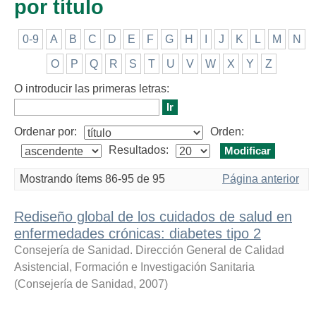
por título
0-9
A
B
C
D
E
F
G
H
I
J
K
L
M
N
O
P
Q
R
S
T
U
V
W
X
Y
Z
O introducir las primeras letras:
Ordenar por:
Orden:
Resultados:
Mostrando ítems 86-95 de 95
Página anterior
Rediseño global de los cuidados de salud en
enfermedades crónicas: diabetes tipo 2
Consejería de Sanidad. Dirección General de Calidad
Asistencial, Formación e Investigación Sanitaria
(
Consejería de Sanidad
,
2007
)