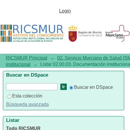
Listar 02.00.03. Documentación
Login
institucional por título
RICSMUR Principal
→
02. Servicio Murciano de Salud (S
institucional
→
Listar 02.00.03. Documentación institucional
Buscar en DSpace
Buscar en DSpace
Esta colección
Búsqueda avanzada
Listar
Todo RICSMUR