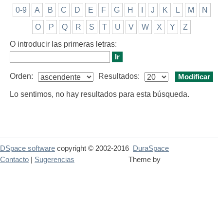
0-9
A
B
C
D
E
F
G
H
I
J
K
L
M
N
O
P
Q
R
S
T
U
V
W
X
Y
Z
O introducir las primeras letras:
Orden:
Resultados:
Lo sentimos, no hay resultados para esta búsqueda.
DSpace software
copyright © 2002-2016
DuraSpace
Contacto
|
Sugerencias
Theme by