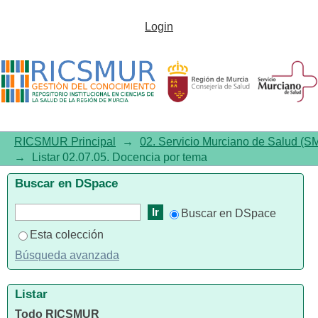
Listar02.07.05. Docencia por
Login
tema
RICSMUR Principal
→
02. Servicio Murciano de Salud (S
→
Listar 02.07.05. Docencia por tema
Buscar en DSpace
Buscar en DSpace
Esta colección
Búsqueda avanzada
Listar
Todo RICSMUR