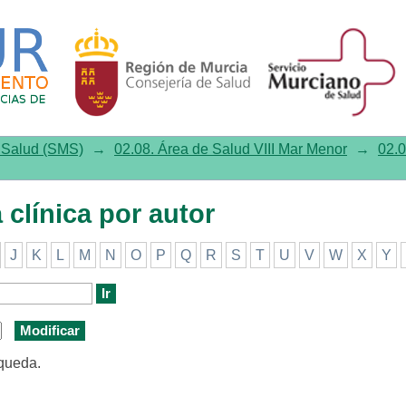
ínica por autor
e Salud (SMS)
→
02.08. Área de Salud VIII Mar Menor
→
02.0
a clínica por autor
J
K
L
M
N
O
P
Q
R
S
T
U
V
W
X
Y
squeda.