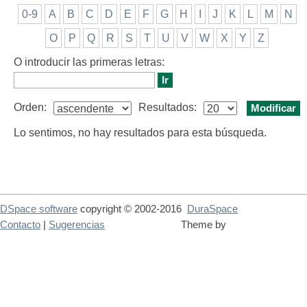
0-9
A
B
C
D
E
F
G
H
I
J
K
L
M
N
O
P
Q
R
S
T
U
V
W
X
Y
Z
O introducir las primeras letras:
Orden:
Resultados:
Lo sentimos, no hay resultados para esta búsqueda.
DSpace software
copyright © 2002-2016
DuraSpace
Contacto
|
Sugerencias
Theme by