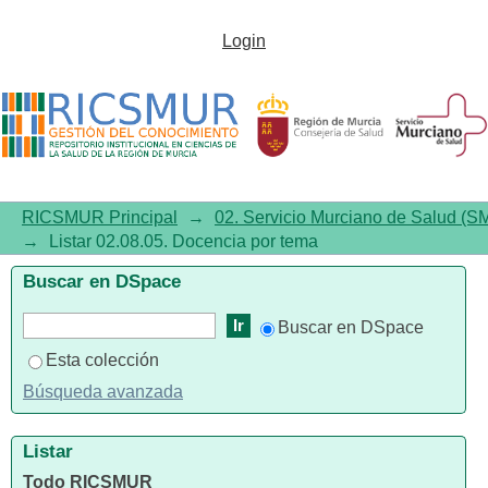
Listar02.08.05. Docencia por
Login
tema
RICSMUR Principal
→
02. Servicio Murciano de Salud (S
→
Listar 02.08.05. Docencia por tema
Buscar en DSpace
Buscar en DSpace
Esta colección
Búsqueda avanzada
Listar
Todo RICSMUR