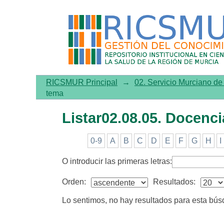
Listar02.08.05. Docencia p
RICSMUR Principal
→
02. Servicio Murciano d
tema
Listar02.08.05. Docenc
0-9
A
B
C
D
E
F
G
H
I
O introducir las primeras letras:
Orden:
Resultados:
Lo sentimos, no hay resultados para esta bú