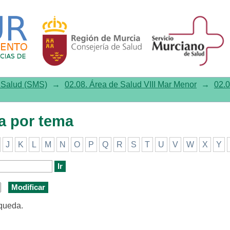
or tema
e Salud (SMS)
→
02.08. Área de Salud VIII Mar Menor
→
02.0
ia por tema
J
K
L
M
N
O
P
Q
R
S
T
U
V
W
X
Y
squeda.