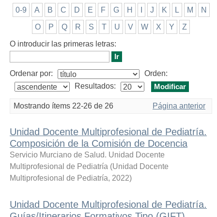
0-9
A
B
C
D
E
F
G
H
I
J
K
L
M
N
O
P
Q
R
S
T
U
V
W
X
Y
Z
O introducir las primeras letras:
Ordenar por:
Orden:
Resultados:
Mostrando ítems 22-26 de 26
Página anterior
Unidad Docente Multiprofesional de Pediatría.
Composición de la Comisión de Docencia
Servicio Murciano de Salud. Unidad Docente
Multiprofesional de Pediatría
(
Unidad Docente
Multiprofesional de Pediatría
,
2022
)
Unidad Docente Multiprofesional de Pediatría.
Guías/Itinerarios Formativos Tipo (GIFT)