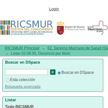
Listar 02.08.05. Docencia por
Login
título
RICSMUR Principal
→
02. Servicio Murciano de Salud (S
→
Listar 02.08.05. Docencia por título
Buscar en DSpace
Buscar en DSpace
Esta colección
Búsqueda avanzada
Listar
Todo RICSMUR