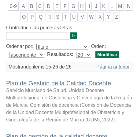
0-9
A
B
C
D
E
F
G
H
I
J
K
L
M
N
O
P
Q
R
S
T
U
V
W
X
Y
Z
O introducir las primeras letras:
Ordenar por:
Orden:
Resultados:
Mostrando ítems 15-26 de 26
Página anterior
Plan de Gestion de la Calidad Docente
Servicio Murciano de Salud. Unidad Docente
Multiprofesional de Obstetricia y Ginecología de la Región
de Murcia. Comisión de docencia
(
Comisión de Docencia
de la Unidad Docente Multiprofesional de Obstetricia y
Ginecología de la Región de Murcia (UDM)
,
2022
)
Plan de gestión de la calidad docente