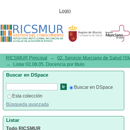
Listar 02.08.05. Docencia por
Login
título
RICSMUR Principal
→
02. Servicio Murciano de Salud (S
→
Listar 02.08.05. Docencia por título
Buscar en DSpace
Buscar en DSpace
Esta colección
Búsqueda avanzada
Listar
Todo RICSMUR