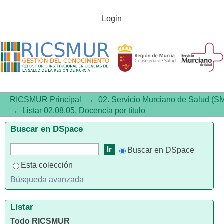
Listar 02.08.05. Docencia por
Login
título
RICSMUR Principal
→
02. Servicio Murciano de Salud (S
→
Listar 02.08.05. Docencia por título
Buscar en DSpace
Buscar en DSpace
Esta colección
Búsqueda avanzada
Listar
Todo RICSMUR