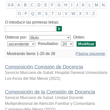
0-9
A
B
C
D
E
F
G
H
I
J
K
L
M
N
O
P
Q
R
S
T
U
V
W
X
Y
Z
O introducir las primeras letras:
Ordenar por:
Orden:
Resultados:
Mostrando ítems 1-20 de 26
Página siguiente
Composición Comisión de Docencia
Servicio Murciano de Salud. Hospital General Universitario
Los Arcos del Mar Menor
(
2021
)
Composición de la Comisión de Docencia
Servicio Murciano de Salud. Unidad Docente
Multiprofesional de Atención Familiar y Comunitaria
Cartagena-Mar Menor
(
2022
)