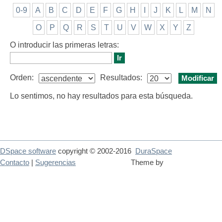
0-9
A
B
C
D
E
F
G
H
I
J
K
L
M
N
O
P
Q
R
S
T
U
V
W
X
Y
Z
O introducir las primeras letras:
Orden:
Resultados:
Lo sentimos, no hay resultados para esta búsqueda.
DSpace software
copyright © 2002-2016
DuraSpace
Contacto
|
Sugerencias
Theme by