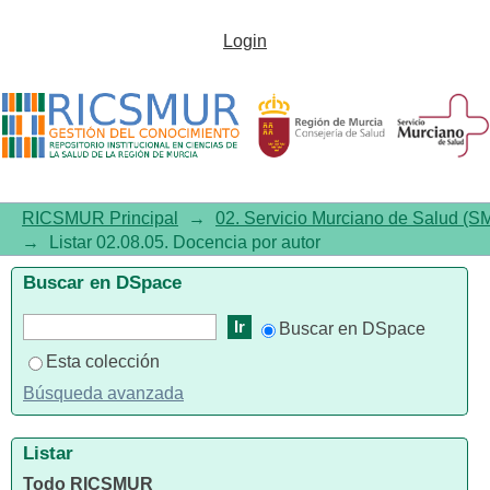
Listar 02.08.05. Docencia por
Login
autor
RICSMUR Principal
→
02. Servicio Murciano de Salud (S
→
Listar 02.08.05. Docencia por autor
Buscar en DSpace
Buscar en DSpace
Esta colección
Búsqueda avanzada
Listar
Todo RICSMUR