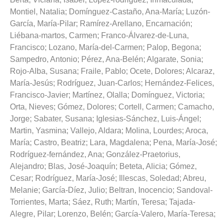
Montiel, Natalia
;
Domínguez-Castaño, Ana-María
;
Luzón-
García, María-Pilar
;
Ramírez-Arellano, Encarnación
;
Liébana-martos, Carmen
;
Franco-Álvarez-de-Luna,
Francisco
;
Lozano, María-del-Carmen
;
Palop, Begona
;
Sampedro, Antonio
;
Pérez, Ana-Belén
;
Algarate, Sonia
;
Rojo-Alba, Susana
;
Fraile, Pablo
;
Ocete, Dolores
;
Alcaraz,
María-Jesús
;
Rodríguez, Juan-Carlos
;
Hernández-Felices,
Francisco-Javier
;
Martínez, Olalla
;
Domínguez, Victoria
;
Orta, Nieves
;
Gómez, Dolores
;
Cortell, Carmen
;
Camacho,
Jorge
;
Sabater, Susana
;
Iglesias-Sánchez, Luis-Ángel
;
Martin, Yasmina
;
Vallejo, Aldara
;
Molina, Lourdes
;
Aroca,
María
;
Castro, Beatriz
;
Lara, Magdalena
;
Pena, María-José
;
Rodríguez-fernández, Ana
;
González-Praetorius,
Alejandro
;
Blas, José-Joaquín
;
Beteta, Alicia
;
Gómez,
Cesar
;
Rodríguez, María-José
;
Illescas, Soledad
;
Abreu,
Melanie
;
García-Díez, Julio
;
Beltran, Inocencio
;
Sandoval-
Torrientes, Marta
;
Sáez, Ruth
;
Martín, Teresa
;
Tajada-
Alegre, Pilar
;
Lorenzo, Belén
;
García-Valero, María-Teresa
;