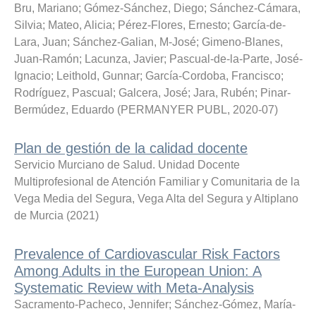
Bru, Mariano
;
Gómez-Sánchez, Diego
;
Sánchez-Cámara,
Silvia
;
Mateo, Alicia
;
Pérez-Flores, Ernesto
;
García-de-
Lara, Juan
;
Sánchez-Galian, M-José
;
Gimeno-Blanes,
Juan-Ramón
;
Lacunza, Javier
;
Pascual-de-la-Parte, José-
Ignacio
;
Leithold, Gunnar
;
García-Cordoba, Francisco
;
Rodríguez, Pascual
;
Galcera, José
;
Jara, Rubén
;
Pinar-
Bermúdez, Eduardo
(
PERMANYER PUBL
,
2020-07
)
Plan de gestión de la calidad docente
Servicio Murciano de Salud. Unidad Docente
Multiprofesional de Atención Familiar y Comunitaria de la
Vega Media del Segura, Vega Alta del Segura y Altiplano
de Murcia
(
2021
)
Prevalence of Cardiovascular Risk Factors
Among Adults in the European Union: A
Systematic Review with Meta-Analysis
Sacramento-Pacheco, Jennifer
;
Sánchez-Gómez, María-