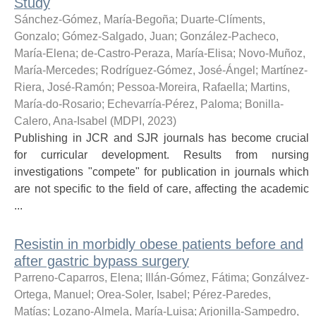
Study
Sánchez-Gómez, María-Begoña
;
Duarte-Clíments,
Gonzalo
;
Gómez-Salgado, Juan
;
González-Pacheco,
María-Elena
;
de-Castro-Peraza, María-Elisa
;
Novo-Muñoz,
María-Mercedes
;
Rodríguez-Gómez, José-Ángel
;
Martínez-
Riera, José-Ramón
;
Pessoa-Moreira, Rafaella
;
Martins,
María-do-Rosario
;
Echevarría-Pérez, Paloma
;
Bonilla-
Calero, Ana-Isabel
(
MDPI
,
2023
)
Publishing in JCR and SJR journals has become crucial
for curricular development. Results from nursing
investigations "compete" for publication in journals which
are not specific to the field of care, affecting the academic
...
Resistin in morbidly obese patients before and
after gastric bypass surgery
Parreno-Caparros, Elena
;
Illán-Gómez, Fátima
;
Gonzálvez-
Ortega, Manuel
;
Orea-Soler, Isabel
;
Pérez-Paredes,
Matías
;
Lozano-Almela, María-Luisa
;
Arjonilla-Sampedro,