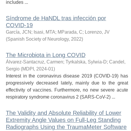
includes ...
Síndrome de HaNDL tras infección por
COVID-19
García, JCN
;
Isasi, MTA
;
MParada, C
;
Lorenzo, JV
(
Spanish Society of Neurology
,
2022
)
The Microbiota in Long COVID
Álvarez-Santacruz, Carmen
;
Tyrkalska, Sylwia-D
;
Candel,
Sergio
(
MDPI
,
2024-01
)
Interest in the coronavirus disease 2019 (COVID-19) has
progressively decreased lately, mainly due to the great
effectivity of vaccines. Furthermore, no new severe acute
respiratory syndrome coronavirus 2 (SARS-CoV-2) ...
The Validity and Absolute Reliability of Lower
Extremity Angle Values on Full-Leg Standing
Radiographs Using the TraumaMeter Software