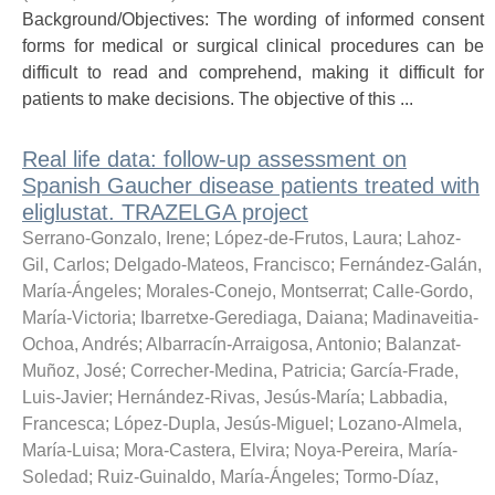
Background/Objectives: The wording of informed consent
forms for medical or surgical clinical procedures can be
difficult to read and comprehend, making it difficult for
patients to make decisions. The objective of this ...
Real life data: follow-up assessment on
Spanish Gaucher disease patients treated with
eliglustat. TRAZELGA project
Serrano-Gonzalo, Irene
;
López-de-Frutos, Laura
;
Lahoz-
Gil, Carlos
;
Delgado-Mateos, Francisco
;
Fernández-Galán,
María-Ángeles
;
Morales-Conejo, Montserrat
;
Calle-Gordo,
María-Victoria
;
Ibarretxe-Gerediaga, Daiana
;
Madinaveitia-
Ochoa, Andrés
;
Albarracín-Arraigosa, Antonio
;
Balanzat-
Muñoz, José
;
Correcher-Medina, Patricia
;
García-Frade,
Luis-Javier
;
Hernández-Rivas, Jesús-María
;
Labbadia,
Francesca
;
López-Dupla, Jesús-Miguel
;
Lozano-Almela,
María-Luisa
;
Mora-Castera, Elvira
;
Noya-Pereira, María-
Soledad
;
Ruiz-Guinaldo, María-Ángeles
;
Tormo-Díaz,