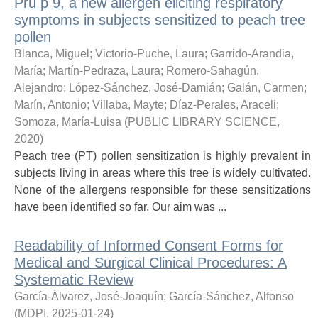
Pru p 9, a new allergen eliciting respiratory
symptoms in subjects sensitized to peach tree
pollen
Blanca, Miguel
;
Victorio-Puche, Laura
;
Garrido-Arandia,
María
;
Martín-Pedraza, Laura
;
Romero-Sahagún,
Alejandro
;
López-Sánchez, José-Damián
;
Galán, Carmen
;
Marín, Antonio
;
Villaba, Mayte
;
Díaz-Perales, Araceli
;
Somoza, María-Luisa
(
PUBLIC LIBRARY SCIENCE
,
2020
)
Peach tree (PT) pollen sensitization is highly prevalent in
subjects living in areas where this tree is widely cultivated.
None of the allergens responsible for these sensitizations
have been identified so far. Our aim was ...
Readability of Informed Consent Forms for
Medical and Surgical Clinical Procedures: A
Systematic Review
García-Álvarez, José-Joaquín
;
García-Sánchez, Alfonso
(
MDPI
,
2025-01-24
)