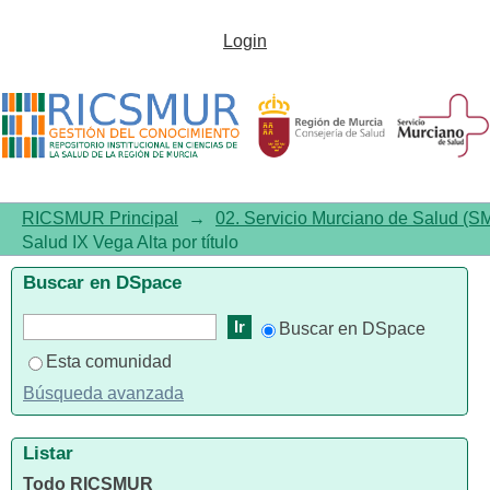
Listar 02.09. Área de Salud IX
Login
Vega Alta por título
RICSMUR Principal
→
02. Servicio Murciano de Salud (S
Salud IX Vega Alta por título
Buscar en DSpace
Buscar en DSpace
Esta comunidad
Búsqueda avanzada
Listar
Todo RICSMUR