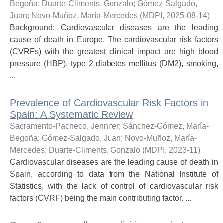
Begoña
;
Duarte-Climents, Gonzalo
;
Gómez-Salgado,
Juan
;
Novo-Muñoz, María-Mercedes
(
MDPI
,
2025-08-14
)
Background: Cardiovascular diseases are the leading
cause of death in Europe. The cardiovascular risk factors
(CVRFs) with the greatest clinical impact are high blood
pressure (HBP), type 2 diabetes mellitus (DM2), smoking,
...
Prevalence of Cardiovascular Risk Factors in
Spain: A Systematic Review
Sacramento-Pacheco, Jennifer
;
Sánchez-Gómez, María-
Begoña
;
Gómez-Salgado, Juan
;
Novo-Muñoz, María-
Mercedes
;
Duarte-Climents, Gonzalo
(
MDPI
,
2023-11
)
Cardiovascular diseases are the leading cause of death in
Spain, according to data from the National Institute of
Statistics, with the lack of control of cardiovascular risk
factors (CVRF) being the main contributing factor. ...