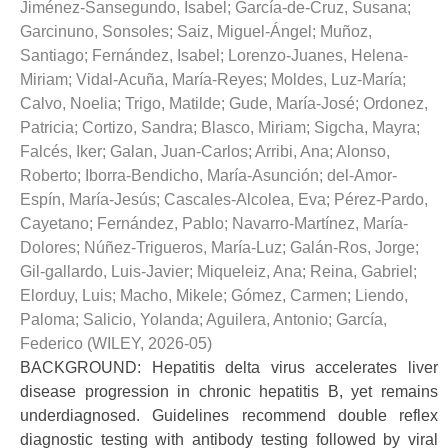
Jiménez-Sansegundo, Isabel
;
García-de-Cruz, Susana
;
Garcinuno, Sonsoles
;
Saiz, Miguel-Ángel
;
Muñoz,
Santiago
;
Fernández, Isabel
;
Lorenzo-Juanes, Helena-
Miriam
;
Vidal-Acuña, María-Reyes
;
Moldes, Luz-María
;
Calvo, Noelia
;
Trigo, Matilde
;
Gude, María-José
;
Ordonez,
Patricia
;
Cortizo, Sandra
;
Blasco, Miriam
;
Sigcha, Mayra
;
Falcés, Iker
;
Galan, Juan-Carlos
;
Arribi, Ana
;
Alonso,
Roberto
;
Iborra-Bendicho, María-Asunción
;
del-Amor-
Espín, María-Jesús
;
Cascales-Alcolea, Eva
;
Pérez-Pardo,
Cayetano
;
Fernández, Pablo
;
Navarro-Martínez, María-
Dolores
;
Núñez-Trigueros, María-Luz
;
Galán-Ros, Jorge
;
Gil-gallardo, Luis-Javier
;
Miqueleiz, Ana
;
Reina, Gabriel
;
Elorduy, Luis
;
Macho, Mikele
;
Gómez, Carmen
;
Liendo,
Paloma
;
Salicio, Yolanda
;
Aguilera, Antonio
;
García,
Federico
(
WILEY
,
2026-05
)
BACKGROUND: Hepatitis delta virus accelerates liver
disease progression in chronic hepatitis B, yet remains
underdiagnosed. Guidelines recommend double reflex
diagnostic testing with antibody testing followed by viral