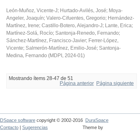
León-Muñoz, Vicente-J
;
Hurtado-Avilés, José
;
Moya-
Angeler, Joaquín
;
Valero-Cifuentes, Gregorio
;
Hernández-
Martínez, Irene
;
Castillo-Botero, Alejandro-J
;
Lante, Erica
;
Martínez-Solá, Rocío
;
Santonja-Renedo, Fernando
;
Sánchez-Martínez, Francisco-Javier
;
Ferrer-López,
Vicente
;
Salmerón-Martínez, Emilio-José
;
Santonja-
Medina, Fernando
(
MDPI
,
2024-01
)
Mostrando ítems 28-47 de 51
Página anterior
Página siguiente
DSpace software
copyright © 2002-2016
DuraSpace
Contacto
|
Sugerencias
Theme by