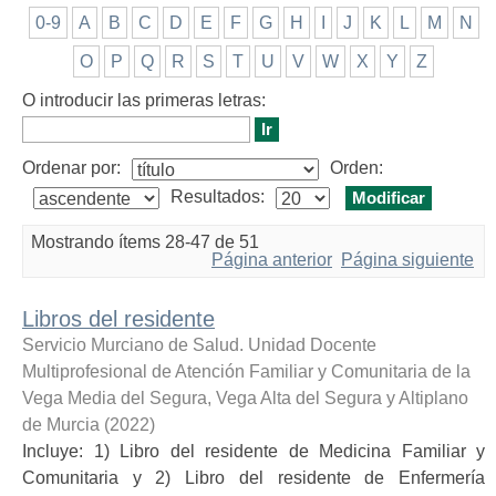
0-9
A
B
C
D
E
F
G
H
I
J
K
L
M
N
O
P
Q
R
S
T
U
V
W
X
Y
Z
O introducir las primeras letras:
Ordenar por:
Orden:
Resultados:
Mostrando ítems 28-47 de 51
Página anterior
Página siguiente
Libros del residente
Servicio Murciano de Salud. Unidad Docente
Multiprofesional de Atención Familiar y Comunitaria de la
Vega Media del Segura, Vega Alta del Segura y Altiplano
de Murcia
(
2022
)
Incluye: 1) Libro del residente de Medicina Familiar y
Comunitaria y 2) Libro del residente de Enfermería