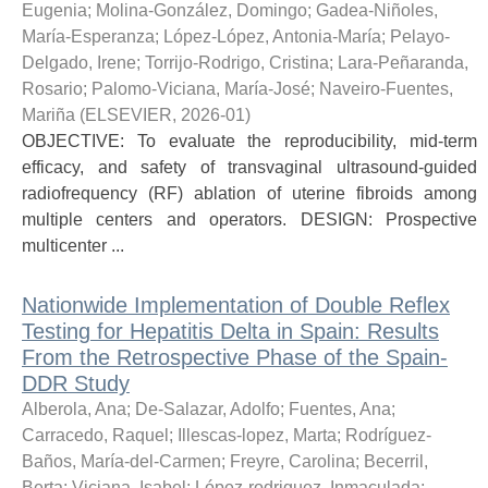
Eugenia
;
Molina-González, Domingo
;
Gadea-Niñoles,
María-Esperanza
;
López-López, Antonia-María
;
Pelayo-
Delgado, Irene
;
Torrijo-Rodrigo, Cristina
;
Lara-Peñaranda,
Rosario
;
Palomo-Viciana, María-José
;
Naveiro-Fuentes,
Mariña
(
ELSEVIER
,
2026-01
)
OBJECTIVE: To evaluate the reproducibility, mid-term
efficacy, and safety of transvaginal ultrasound-guided
radiofrequency (RF) ablation of uterine fibroids among
multiple centers and operators. DESIGN: Prospective
multicenter ...
Nationwide Implementation of Double Reflex
Testing for Hepatitis Delta in Spain: Results
From the Retrospective Phase of the Spain-
DDR Study
Alberola, Ana
;
De-Salazar, Adolfo
;
Fuentes, Ana
;
Carracedo, Raquel
;
Illescas-lopez, Marta
;
Rodríguez-
Baños, María-del-Carmen
;
Freyre, Carolina
;
Becerril,
Berta
;
Viciana, Isabel
;
López-rodriguez, Inmaculada
;