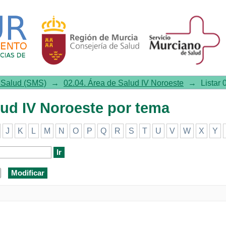
 IV Noroeste por tema
e Salud (SMS)
→
02.04. Área de Salud IV Noroeste
→
Listar
lud IV Noroeste por tema
J
K
L
M
N
O
P
Q
R
S
T
U
V
W
X
Y