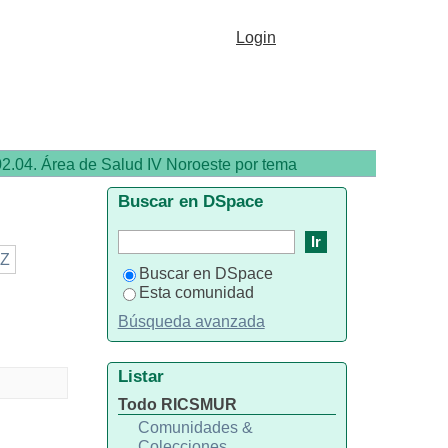
Login
 02.04. Área de Salud IV Noroeste por tema
Buscar en DSpace
Z
Buscar en DSpace
Esta comunidad
Búsqueda avanzada
Listar
Todo RICSMUR
Comunidades &
Colecciones