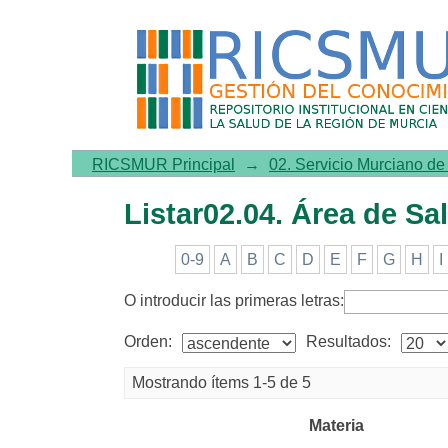
Listar02.04. Área de Salud
RICSMUR Principal
→
02. Servicio Murciano d
Listar02.04. Área de Sa
0-9
A
B
C
D
E
F
G
H
I
O introducir las primeras letras:
Orden:
Resultados:
Mostrando ítems 1-5 de 5
Materia