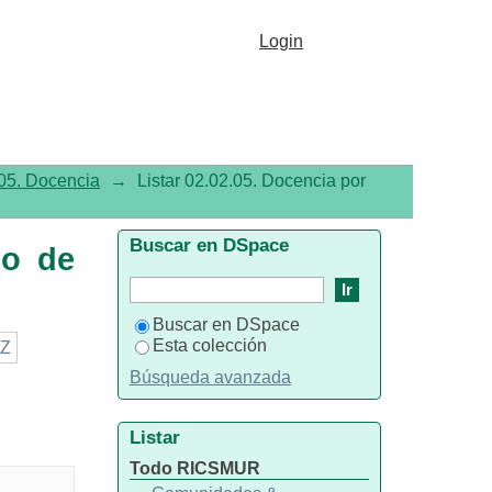
Salud"
Login
05. Docencia
→
Listar 02.02.05. Docencia por
Buscar en DSpace
no de
Buscar en DSpace
Esta colección
Z
Búsqueda avanzada
Listar
Todo RICSMUR