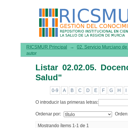
Listar 02.02.05. Docencia 
RICSMUR Principal
→
02. Servicio Murciano d
autor
Listar 02.02.05. Doce
Salud"
0-9
A
B
C
D
E
F
G
H
I
O introducir las primeras letras:
Ordenar por:
Orden
Mostrando ítems 1-1 de 1