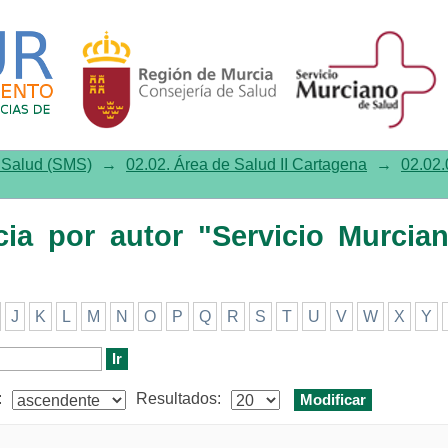
por autor "Servicio Murciano de 
e Salud (SMS)
→
02.02. Área de Salud II Cartagena
→
02.02.
ncia por autor "Servicio Murcia
J
K
L
M
N
O
P
Q
R
S
T
U
V
W
X
Y
:
Resultados: