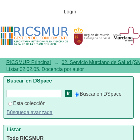
Listar 02.02.05. Docencia por
Login
autor
RICSMUR Principal
→
02. Servicio Murciano de Salud (S
Listar 02.02.05. Docencia por autor
Buscar en DSpace
Buscar en DSpace
Esta colección
Búsqueda avanzada
Listar
Todo RICSMUR