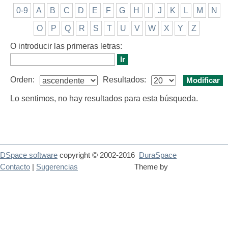
0-9
A
B
C
D
E
F
G
H
I
J
K
L
M
N
O
P
Q
R
S
T
U
V
W
X
Y
Z
O introducir las primeras letras:
Orden:
Resultados:
Lo sentimos, no hay resultados para esta búsqueda.
DSpace software
copyright © 2002-2016
DuraSpace
Contacto
|
Sugerencias
Theme by