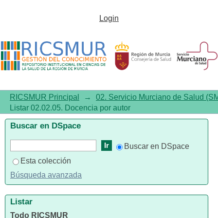
Listar 02.02.05. Docencia por
Login
autor
RICSMUR Principal
→
02. Servicio Murciano de Salud (S
Listar 02.02.05. Docencia por autor
Buscar en DSpace
Buscar en DSpace
Esta colección
Búsqueda avanzada
Listar
Todo RICSMUR