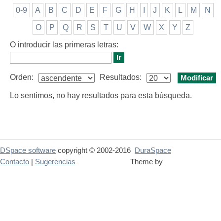
0-9
A
B
C
D
E
F
G
H
I
J
K
L
M
N
O
P
Q
R
S
T
U
V
W
X
Y
Z
O introducir las primeras letras:
Orden:
Resultados:
Lo sentimos, no hay resultados para esta búsqueda.
DSpace software
copyright © 2002-2016
DuraSpace
Contacto
|
Sugerencias
Theme by