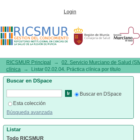
Listar 02.02.04. Práctica clínica
Login
por título
RICSMUR Principal
→
02. Servicio Murciano de Salud (S
clínica
→
Listar 02.02.04. Práctica clínica por título
Buscar en DSpace
Buscar en DSpace
Esta colección
Búsqueda avanzada
Listar
Todo RICSMUR