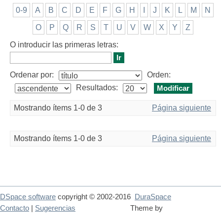
0-9
A
B
C
D
E
F
G
H
I
J
K
L
M
N
O
P
Q
R
S
T
U
V
W
X
Y
Z
O introducir las primeras letras:
Ordenar por:
Orden:
Resultados:
Mostrando ítems 1-0 de 3
Página siguiente
Mostrando ítems 1-0 de 3
Página siguiente
DSpace software
copyright © 2002-2016
DuraSpace
Contacto
|
Sugerencias
Theme by