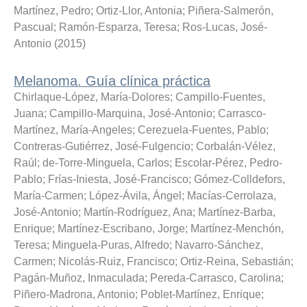
Martínez, Pedro
;
Ortiz-Llor, Antonia
;
Piñera-Salmerón,
Pascual
;
Ramón-Esparza, Teresa
;
Ros-Lucas, José-
Antonio
(
2015
)
Melanoma. Guía clínica práctica
Chirlaque-López, María-Dolores
;
Campillo-Fuentes,
Juana
;
Campillo-Marquina, José-Antonio
;
Carrasco-
Martínez, María-Angeles
;
Cerezuela-Fuentes, Pablo
;
Contreras-Gutiérrez, José-Fulgencio
;
Corbalán-Vélez,
Raúl
;
de-Torre-Minguela, Carlos
;
Escolar-Pérez, Pedro-
Pablo
;
Frías-Iniesta, José-Francisco
;
Gómez-Colldefors,
María-Carmen
;
López-Ávila, Ángel
;
Macías-Cerrolaza,
José-Antonio
;
Martín-Rodríguez, Ana
;
Martínez-Barba,
Enrique
;
Martínez-Escribano, Jorge
;
Martínez-Menchón,
Teresa
;
Minguela-Puras, Alfredo
;
Navarro-Sánchez,
Carmen
;
Nicolás-Ruiz, Francisco
;
Ortiz-Reina, Sebastián
;
Pagán-Muñoz, Inmaculada
;
Pereda-Carrasco, Carolina
;
Piñero-Madrona, Antonio
;
Poblet-Martínez, Enrique
;