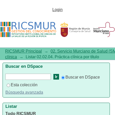
Listar 02.02.04. Práctica clínica
Login
por título
RICSMUR Principal
→
02. Servicio Murciano de Salud (S
clínica
→
Listar 02.02.04. Práctica clínica por título
Buscar en DSpace
Buscar en DSpace
Esta colección
Búsqueda avanzada
Listar
Todo RICSMUR