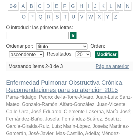
0-9
A
B
C
D
E
F
G
H
I
J
K
L
M
N
O
P
Q
R
S
T
U
V
W
X
Y
Z
O introducir las primeras letras:
Ordenar por:
Orden:
Resultados:
Mostrando ítems 2-3 de 3
Página anterior
Enfermedad Pulmonar Obstructiva Crónica.
Recomendaciones para su atención 2015
Parra-Hidalgo, Pedro
;
de-la-Torre-Álvaro, Juan-Luis
;
Sanz-
Mateo, Gonzalo-Ramón
;
Alfaro-González, Juan-Vicente
;
Calle-Urra, José-Eduardo
;
Clemente-Laserna, María-José
;
Fernández-Baño, Josefa
;
Fernández-Suárez, Beatriz
;
García-Giralda-Ruiz, Luis
;
Marín-López, Josefa
;
Martínez-
Garcerán, José-Javier
;
Mas-Castillo, Adelia
;
Méndez-