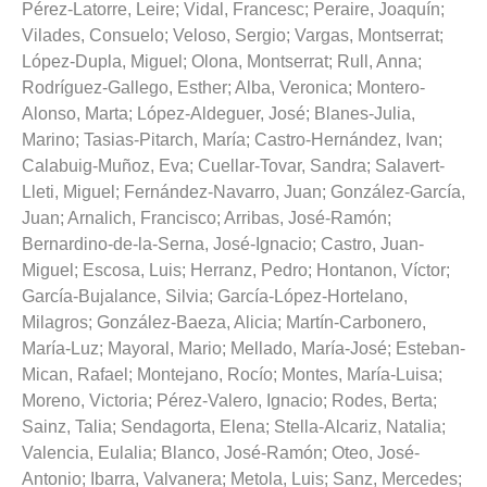
Pérez-Latorre, Leire
;
Vidal, Francesc
;
Peraire, Joaquín
;
Vilades, Consuelo
;
Veloso, Sergio
;
Vargas, Montserrat
;
López-Dupla, Miguel
;
Olona, Montserrat
;
Rull, Anna
;
Rodríguez-Gallego, Esther
;
Alba, Veronica
;
Montero-
Alonso, Marta
;
López-Aldeguer, José
;
Blanes-Julia,
Marino
;
Tasias-Pitarch, María
;
Castro-Hernández, Ivan
;
Calabuig-Muñoz, Eva
;
Cuellar-Tovar, Sandra
;
Salavert-
Lleti, Miguel
;
Fernández-Navarro, Juan
;
González-García,
Juan
;
Arnalich, Francisco
;
Arribas, José-Ramón
;
Bernardino-de-la-Serna, José-Ignacio
;
Castro, Juan-
Miguel
;
Escosa, Luis
;
Herranz, Pedro
;
Hontanon, Víctor
;
García-Bujalance, Silvia
;
García-López-Hortelano,
Milagros
;
González-Baeza, Alicia
;
Martín-Carbonero,
María-Luz
;
Mayoral, Mario
;
Mellado, María-José
;
Esteban-
Mican, Rafael
;
Montejano, Rocío
;
Montes, María-Luisa
;
Moreno, Victoria
;
Pérez-Valero, Ignacio
;
Rodes, Berta
;
Sainz, Talia
;
Sendagorta, Elena
;
Stella-Alcariz, Natalia
;
Valencia, Eulalia
;
Blanco, José-Ramón
;
Oteo, José-
Antonio
;
Ibarra, Valvanera
;
Metola, Luis
;
Sanz, Mercedes
;