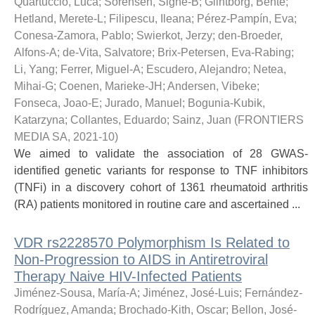
Quartuccio, Luca
;
Sorensen, Signe-B
;
Glintborg, Bente
;
Hetland, Merete-L
;
Filipescu, Ileana
;
Pérez-Pampín, Eva
;
Conesa-Zamora, Pablo
;
Swierkot, Jerzy
;
den-Broeder,
Alfons-A
;
de-Vita, Salvatore
;
Brix-Petersen, Eva-Rabing
;
Li, Yang
;
Ferrer, Miguel-A
;
Escudero, Alejandro
;
Netea,
Mihai-G
;
Coenen, Marieke-JH
;
Andersen, Vibeke
;
Fonseca, Joao-E
;
Jurado, Manuel
;
Bogunia-Kubik,
Katarzyna
;
Collantes, Eduardo
;
Sainz, Juan
(
FRONTIERS
MEDIA SA
,
2021-10
)
We aimed to validate the association of 28 GWAS-
identified genetic variants for response to TNF inhibitors
(TNFi) in a discovery cohort of 1361 rheumatoid arthritis
(RA) patients monitored in routine care and ascertained ...
VDR rs2228570 Polymorphism Is Related to
Non-Progression to AIDS in Antiretroviral
Therapy Naive HIV-Infected Patients
Jiménez-Sousa, María-A
;
Jiménez, José-Luis
;
Fernández-
Rodríguez, Amanda
;
Brochado-Kith, Oscar
;
Bellon, José-