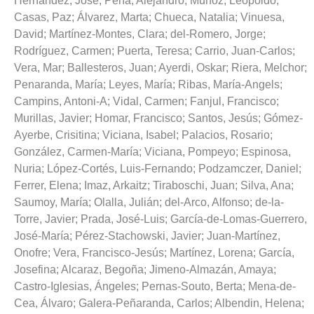
Hernández, José
;
Peña, Alejandro
;
Muñoz, Leopoldo
;
Casas, Paz
;
Álvarez, Marta
;
Chueca, Natalia
;
Vinuesa,
David
;
Martínez-Montes, Clara
;
del-Romero, Jorge
;
Rodríguez, Carmen
;
Puerta, Teresa
;
Carrio, Juan-Carlos
;
Vera, Mar
;
Ballesteros, Juan
;
Ayerdi, Oskar
;
Riera, Melchor
;
Penaranda, María
;
Leyes, María
;
Ribas, María-Angels
;
Campins, Antoni-A
;
Vidal, Carmen
;
Fanjul, Francisco
;
Murillas, Javier
;
Homar, Francisco
;
Santos, Jesús
;
Gómez-
Ayerbe, Crisitina
;
Viciana, Isabel
;
Palacios, Rosario
;
González, Carmen-María
;
Viciana, Pompeyo
;
Espinosa,
Nuria
;
López-Cortés, Luis-Fernando
;
Podzamczer, Daniel
;
Ferrer, Elena
;
Imaz, Arkaitz
;
Tiraboschi, Juan
;
Silva, Ana
;
Saumoy, María
;
Olalla, Julián
;
del-Arco, Alfonso
;
de-la-
Torre, Javier
;
Prada, José-Luis
;
García-de-Lomas-Guerrero,
José-María
;
Pérez-Stachowski, Javier
;
Juan-Martínez,
Onofre
;
Vera, Francisco-Jesús
;
Martínez, Lorena
;
García,
Josefina
;
Alcaraz, Begoña
;
Jimeno-Almazán, Amaya
;
Castro-Iglesias, Ángeles
;
Pernas-Souto, Berta
;
Mena-de-
Cea, Álvaro
;
Galera-Peñaranda, Carlos
;
Albendin, Helena
;