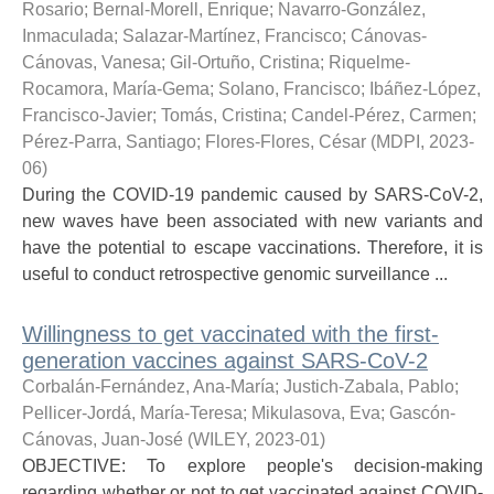
Rosario
;
Bernal-Morell, Enrique
;
Navarro-González,
Inmaculada
;
Salazar-Martínez, Francisco
;
Cánovas-
Cánovas, Vanesa
;
Gil-Ortuño, Cristina
;
Riquelme-
Rocamora, María-Gema
;
Solano, Francisco
;
Ibáñez-López,
Francisco-Javier
;
Tomás, Cristina
;
Candel-Pérez, Carmen
;
Pérez-Parra, Santiago
;
Flores-Flores, César
(
MDPI
,
2023-
06
)
During the COVID-19 pandemic caused by SARS-CoV-2,
new waves have been associated with new variants and
have the potential to escape vaccinations. Therefore, it is
useful to conduct retrospective genomic surveillance ...
Willingness to get vaccinated with the first-
generation vaccines against SARS-CoV-2
Corbalán-Fernández, Ana-María
;
Justich-Zabala, Pablo
;
Pellicer-Jordá, María-Teresa
;
Mikulasova, Eva
;
Gascón-
Cánovas, Juan-José
(
WILEY
,
2023-01
)
OBJECTIVE: To explore people's decision-making
regarding whether or not to get vaccinated against COVID-