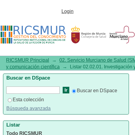
Listar 02.02.01. Investigación y
Login
comunicación científica por
título
RICSMUR Principal
→
02. Servicio Murciano de Salud (S
y comunicación científica
→
Listar 02.02.01. Investigación 
Buscar en DSpace
Buscar en DSpace
Esta colección
Búsqueda avanzada
Listar
Todo RICSMUR