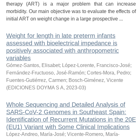
therapy (ART) is a major problem that can increase
morbidity. Our main objective was to evaluate the effects of
initial ART on weight change in a large prospective ...
Weight for length in late preterm infants
assessed with bioelectrical impedance is
positively associated with anthropometric
variables
Gómez-Santos, Elisabet
;
López-Lorente, Francisco-José
;
Fernández-Fructuoso, José-Ramón
;
Cortes-Mora, Pedro
;
Fuentes-Gutiérrez, Carmen
;
Bosch-Giménez, Vicente
(
EDICIONES DOYMA S A
,
2023-03
)
Whole Sequencing and Detailed Analysis of
SARS-CoV-2 Genomes in Southeast Spain:
Identification of Recurrent Mutations in the 20E
(EU1) Variant with Some Clinical Implications
López-Andreo, María-José
;
Vicente-Romero, María-