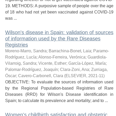
19. METHODS: A purposive sample of people over the age
of 18 who had not yet been vaccinated against COVID-19
was ...
Wilson's disease in Spain: validation of sources
of information used by the Rare Diseases
Registries
Moreno-Marro, Sandra
;
Barrachina-Bonet, Laia
;
Paramo-
Rodríguez, Lucía
;
Alonso-Ferreira, Verónica
;
Guardiola-
Vilarroig, Sandra
;
Vicente, Esther
;
García-López, María
;
Palomar-Rodríguez, Joaquín
;
Clara-Zoni, Ana
;
Zurriaga,
Óscar
;
Cavero-Carbonell, Clara
(
ELSEVIER
,
2021-11
)
OBJECTIVE: To evaluate the sources of information used
by the Regional Population-based Registries of Rare
Diseases (RRD) for Wilson's Disease identification in
Spain; to calculate its prevalence and mortality; and to ...
Women's childbirth satisfaction and obstetric