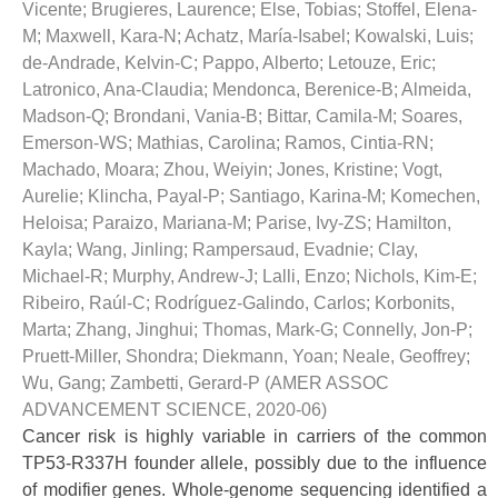
Vicente
;
Brugieres, Laurence
;
Else, Tobias
;
Stoffel, Elena-
M
;
Maxwell, Kara-N
;
Achatz, María-Isabel
;
Kowalski, Luis
;
de-Andrade, Kelvin-C
;
Pappo, Alberto
;
Letouze, Eric
;
Latronico, Ana-Claudia
;
Mendonca, Berenice-B
;
Almeida,
Madson-Q
;
Brondani, Vania-B
;
Bittar, Camila-M
;
Soares,
Emerson-WS
;
Mathias, Carolina
;
Ramos, Cintia-RN
;
Machado, Moara
;
Zhou, Weiyin
;
Jones, Kristine
;
Vogt,
Aurelie
;
Klincha, Payal-P
;
Santiago, Karina-M
;
Komechen,
Heloisa
;
Paraizo, Mariana-M
;
Parise, Ivy-ZS
;
Hamilton,
Kayla
;
Wang, Jinling
;
Rampersaud, Evadnie
;
Clay,
Michael-R
;
Murphy, Andrew-J
;
Lalli, Enzo
;
Nichols, Kim-E
;
Ribeiro, Raúl-C
;
Rodríguez-Galindo, Carlos
;
Korbonits,
Marta
;
Zhang, Jinghui
;
Thomas, Mark-G
;
Connelly, Jon-P
;
Pruett-Miller, Shondra
;
Diekmann, Yoan
;
Neale, Geoffrey
;
Wu, Gang
;
Zambetti, Gerard-P
(
AMER ASSOC
ADVANCEMENT SCIENCE
,
2020-06
)
Cancer risk is highly variable in carriers of the common
TP53-R337H founder allele, possibly due to the influence
of modifier genes. Whole-genome sequencing identified a