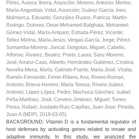
Pérez, Aurora
;
Iborra, Asunción
;
Moreno, Antonio
;
Merlos,
María-Angustias
;
Vidal, Asunción
;
Suárez-García, Ines
;
Malmierca, Eduardo
;
González-Ruano, Patricia
;
Martín-
Rodrigo, Dolores
;
Omar-Mohamed-Balghata, Mohamed
;
Gómez-Vidal, María-Amparo
;
Estrada-Pérez, Vicente
;
Tellez-Molina, María-Jesús
;
Vergas-García, Jorge
;
Pérez-
Somarriba-Moreno, Juncal
;
Gorgolas, Miguel
;
Cabello,
Alfonso
;
Álvarez, Beatriz
;
Prieto, Laura
;
Sanz-Moreno,
José
;
Arranz-Caso, Alberto
;
Hernández-Gutiérrez, Cristina
;
Novella-Mena, María
;
Galindo-Puerto, María-José
;
Vilalta,
Ramón-Fernando
;
Ferrer-Ribera, Ana
;
Rivero-Roman,
Antonio
;
Brieva-Herrero, María-Teresa
;
Rivero-Juárez,
Antonio
;
López-López, Pedro
;
Machuca-Sánchez, Isabel
;
Peña-Martínez, José
;
Cervero-Jiménez, Miguel
;
Torres-
Perea, Rafael
;
Jusdado-Ruiz-Capillas, Juan-Jose
;
Pineda,
Juan-A
(
MDPI
,
2019-03-05
)
BACKGROUND: Vitamin D is a fundamental regulator of
host defenses by activating genes related to innate and
adaptive immunity. In this study, we analyzed the