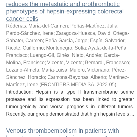
reduces the metastatic and prothrombotic
phenotypes of hepsin-expressing colorectal
cancer cells
Ródenas, María-del-Carmen
;
Peñas-Martínez, Julia
;
Pardo-Sánchez, Irene
;
Zaragoza-Huesca, David
;
Ortega-
Sabater, Carmen
;
Peña-García, Jorge
;
Espín, Salvador
;
Ricote, Guillermo
;
Montenegro, Sofía
;
Ayala-de-la-Peña,
Francisco
;
Luengo-Gil, Ginés
;
Nieto, Andrés
;
García-
Molina, Francisco
;
Vicente, Vicente
;
Bernardi, Francesco
;
Lozano-Almela, María-Luisa
;
Mulero, Victoriano
;
Pérez-
Sánchez, Horacio
;
Carmona-Bayonas, Alberto
;
Martínez-
Martínez, Irene
(
FRONTIERS MEDIA SA
,
2023-05
)
Introduction: Hepsin is a type II transmembrane serine
protease and its expression has been linked to greater
tumorigenicity and worse prognosis in different tumors.
Recently, our group demonstrated that high hepsin levels ...
Venous thromboembolism in patients with