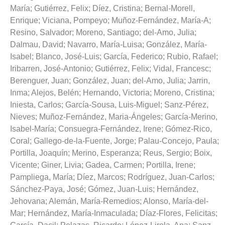
María
;
Gutiérrez, Felix
;
Díez, Cristina
;
Bernal-Morell,
Enrique
;
Viciana, Pompeyo
;
Muñoz-Fernández, María-A
;
Resino, Salvador
;
Moreno, Santiago
;
del-Amo, Julia
;
Dalmau, David
;
Navarro, María-Luisa
;
González, María-
Isabel
;
Blanco, José-Luis
;
García, Federico
;
Rubio, Rafael
;
Iribarren, José-Antonio
;
Gutiérrez, Felix
;
Vidal, Francesc
;
Berenguer, Juan
;
González, Juan
;
del-Amo, Julia
;
Jarrin,
Inma
;
Alejos, Belén
;
Hernando, Victoria
;
Moreno, Cristina
;
Iniesta, Carlos
;
García-Sousa, Luis-Miguel
;
Sanz-Pérez,
Nieves
;
Muñoz-Fernández, Maria-Ángeles
;
García-Merino,
Isabel-María
;
Consuegra-Fernández, Irene
;
Gómez-Rico,
Coral
;
Gallego-de-la-Fuente, Jorge
;
Palau-Concejo, Paula
;
Portilla, Joaquín
;
Merino, Esperanza
;
Reus, Sergio
;
Boix,
Vicente
;
Giner, Livia
;
Gadea, Carmen
;
Portilla, Irene
;
Pampliega, María
;
Díez, Marcos
;
Rodríguez, Juan-Carlos
;
Sánchez-Paya, José
;
Gómez, Juan-Luis
;
Hernández,
Jehovana
;
Alemán, María-Remedios
;
Alonso, María-del-
Mar
;
Hernández, María-Inmaculada
;
Díaz-Flores, Felicitas
;