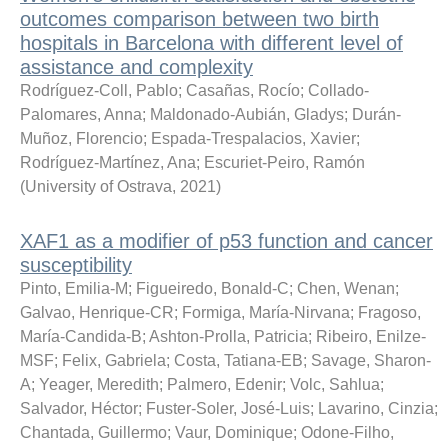
outcomes comparison between two birth
hospitals in Barcelona with different level of
assistance and complexity
Rodríguez-Coll, Pablo
;
Casañas, Rocío
;
Collado-
Palomares, Anna
;
Maldonado-Aubián, Gladys
;
Durán-
Muñoz, Florencio
;
Espada-Trespalacios, Xavier
;
Rodríguez-Martínez, Ana
;
Escuriet-Peiro, Ramón
(
University of Ostrava
,
2021
)
XAF1 as a modifier of p53 function and cancer
susceptibility
Pinto, Emilia-M
;
Figueiredo, Bonald-C
;
Chen, Wenan
;
Galvao, Henrique-CR
;
Formiga, María-Nirvana
;
Fragoso,
María-Candida-B
;
Ashton-Prolla, Patricia
;
Ribeiro, Enilze-
MSF
;
Felix, Gabriela
;
Costa, Tatiana-EB
;
Savage, Sharon-
A
;
Yeager, Meredith
;
Palmero, Edenir
;
Volc, Sahlua
;
Salvador, Héctor
;
Fuster-Soler, José-Luis
;
Lavarino, Cinzia
;
Chantada, Guillermo
;
Vaur, Dominique
;
Odone-Filho,