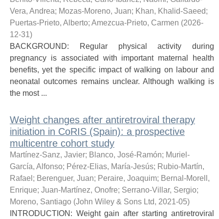
Vera, Andrea
;
Mozas-Moreno, Juan
;
Khan, Khalid-Saeed
;
Puertas-Prieto, Alberto
;
Amezcua-Prieto, Carmen
(
2026-
12-31
)
BACKGROUND: Regular physical activity during
pregnancy is associated with important maternal health
benefits, yet the specific impact of walking on labour and
neonatal outcomes remains unclear. Although walking is
the most ...
Weight changes after antiretroviral therapy
initiation in CoRIS (Spain): a prospective
multicentre cohort study
Martínez-Sanz, Javier
;
Blanco, José-Ramón
;
Muriel-
García, Alfonso
;
Pérez-Elias, María-Jesús
;
Rubio-Martín,
Rafael
;
Berenguer, Juan
;
Peraire, Joaquim
;
Bernal-Morell,
Enrique
;
Juan-Martínez, Onofre
;
Serrano-Villar, Sergio
;
Moreno, Santiago
(
John Wiley & Sons Ltd
,
2021-05
)
INTRODUCTION: Weight gain after starting antiretroviral