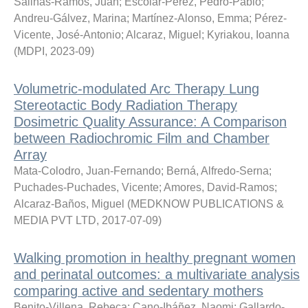
Salinas-Ramos, Juan
;
Escolar-Pérez, Pedro-Pablo
;
Andreu-Gálvez, Marina
;
Martínez-Alonso, Emma
;
Pérez-
Vicente, José-Antonio
;
Alcaraz, Miguel
;
Kyriakou, Ioanna
(
MDPI
,
2023-09
)
Volumetric-modulated Arc Therapy Lung
Stereotactic Body Radiation Therapy
Dosimetric Quality Assurance: A Comparison
between Radiochromic Film and Chamber
Array
Mata-Colodro, Juan-Fernando
;
Berná, Alfredo-Serna
;
Puchades-Puchades, Vicente
;
Amores, David-Ramos
;
Alcaraz-Baños, Miguel
(
MEDKNOW PUBLICATIONS &
MEDIA PVT LTD
,
2017-07-09
)
Walking promotion in healthy pregnant women
and perinatal outcomes: a multivariate analysis
comparing active and sedentary mothers
Benito-Villena, Rebeca
;
Cano-Ibáñez, Naomi
;
Gallardo-