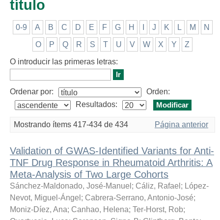
título
0-9
A
B
C
D
E
F
G
H
I
J
K
L
M
N
O
P
Q
R
S
T
U
V
W
X
Y
Z
O introducir las primeras letras:
Ordenar por:
Orden:
Resultados:
Mostrando ítems 417-434 de 434
Página anterior
Validation of GWAS-Identified Variants for Anti-
TNF Drug Response in Rheumatoid Arthritis: A
Meta-Analysis of Two Large Cohorts
Sánchez-Maldonado, José-Manuel
;
Cáliz, Rafael
;
López-
Nevot, Miguel-Ángel
;
Cabrera-Serrano, Antonio-José
;
Moniz-Díez, Ana
;
Canhao, Helena
;
Ter-Horst, Rob
;