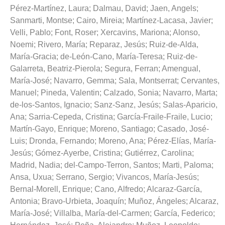
Pérez-Martínez, Laura
;
Dalmau, David
;
Jaen, Angels
;
Sanmarti, Montse
;
Cairo, Mireia
;
Martínez-Lacasa, Javier
;
Velli, Pablo
;
Font, Roser
;
Xercavins, Mariona
;
Alonso,
Noemi
;
Rivero, María
;
Reparaz, Jesús
;
Ruiz-de-Alda,
María-Gracia
;
de-León-Cano, María-Teresa
;
Ruiz-de-
Galarreta, Beatriz-Pierola
;
Segura, Ferran
;
Amengual,
María-José
;
Navarro, Gemma
;
Sala, Montserrat
;
Cervantes,
Manuel
;
Pineda, Valentin
;
Calzado, Sonia
;
Navarro, Marta
;
de-los-Santos, Ignacio
;
Sanz-Sanz, Jesús
;
Salas-Aparicio,
Ana
;
Sarria-Cepeda, Cristina
;
García-Fraile-Fraile, Lucio
;
Martín-Gayo, Enrique
;
Moreno, Santiago
;
Casado, José-
Luis
;
Dronda, Fernando
;
Moreno, Ana
;
Pérez-Elías, María-
Jesús
;
Gómez-Ayerbe, Cristina
;
Gutiérrez, Carolina
;
Madrid, Nadia
;
del-Campo-Terron, Santos
;
Marti, Paloma
;
Ansa, Uxua
;
Serrano, Sergio
;
Vivancos, María-Jesús
;
Bernal-Morell, Enrique
;
Cano, Alfredo
;
Alcaraz-García,
Antonia
;
Bravo-Urbieta, Joaquín
;
Muñoz, Ángeles
;
Alcaraz,
María-José
;
Villalba, María-del-Carmen
;
García, Federico
;