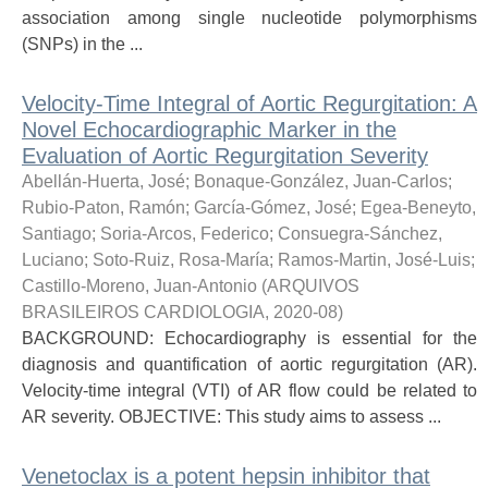
association among single nucleotide polymorphisms
(SNPs) in the ...
Velocity-Time Integral of Aortic Regurgitation: A
Novel Echocardiographic Marker in the
Evaluation of Aortic Regurgitation Severity
Abellán-Huerta, José
;
Bonaque-González, Juan-Carlos
;
Rubio-Paton, Ramón
;
García-Gómez, José
;
Egea-Beneyto,
Santiago
;
Soria-Arcos, Federico
;
Consuegra-Sánchez,
Luciano
;
Soto-Ruiz, Rosa-María
;
Ramos-Martin, José-Luis
;
Castillo-Moreno, Juan-Antonio
(
ARQUIVOS
BRASILEIROS CARDIOLOGIA
,
2020-08
)
BACKGROUND: Echocardiography is essential for the
diagnosis and quantification of aortic regurgitation (AR).
Velocity-time integral (VTI) of AR flow could be related to
AR severity. OBJECTIVE: This study aims to assess ...
Venetoclax is a potent hepsin inhibitor that