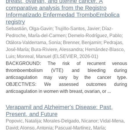
breast, ovarian, and uterine cancer. A
comparative analysis from the Registro
Informatizado Enfermedad TromboEmbolica
registry
Sebastián, Olga-Gavin
;
Trujillo-Santos, Javier
;
Díaz-
Pedroche, María-del-Carmen
;
Demelo-Rodríguez, Pablo
;
Otálora-Valderrama, Sonia
;
Brenner, Benjamin
;
Pedrajas,
José-María
;
Bura-Riviere, Alessandra
;
Hernández-Blasco,
Luis
;
Monreal, Manuel
(
ELSEVIER
,
2026-01
)
BACKGROUND: The risk of recurrent venous
thromboembolism (VTE) and bleeding during
anticoagulation may vary by the cancer type.
OBJECTIVES: We assessed outcomes during
anticoagulation in women with breast, ovarian, or ...
Verapamil and Alzheimer's Disease: Past,
Present, and Future
Popovic, Natalija
;
Morales-Delgado, Nicanor
;
Vidal-Mena,
David
;
Alonso, Antonia
;
Pascual-Martínez, María
;