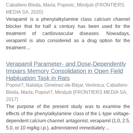
Caballero-Bleda, María
;
Popovic, Miroljub
(
FRONTIERS
MEDIA SA
,
2020
)
Verapamil is a phenylalkylamine class calcium channel
blocker that for half a century has been used for the
treatment of cardiovascular diseases. Nowadays,
verapamil is also considered as a drug option for the
treatment ...
Verapamil Parameter- and Dose-Dependently
Impairs Memory Consolidation in Open Field
Habituation Task in Rats
Popovi?, Natalija
;
Giménez-de-Béjar, Verónica
;
Caballero-
Bleda, María
;
Popovi?, Miroljub
(
FRONTIERS MEDIA SA
,
2017
)
The purpose of the present study was to examine the
effects of the phenylalkylamine class of the L-type voltage-
dependent calcium channel antagonist, verapamil (1.0, 2.5,
5.0, or 10 mg/kg i.p.), administered immediately ...