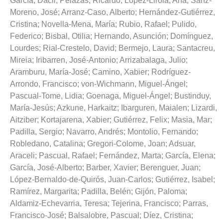
García, Dacil
;
Pelazas, Ricardo
;
López-Lirola, Ana
;
Sanz-
Moreno, José
;
Arranz-Caso, Alberto
;
Hernández-Gutiérrez,
Cristina
;
Novella-Mena, María
;
Rubio, Rafael
;
Pulido,
Federico
;
Bisbal, Otilia
;
Hernando, Asunción
;
Domínguez,
Lourdes
;
Rial-Crestelo, David
;
Bermejo, Laura
;
Santacreu,
Mireia
;
Iribarren, José-Antonio
;
Arrizabalaga, Julio
;
Aramburu, María-José
;
Camino, Xabier
;
Rodríguez-
Arrondo, Francisco
;
von-Wichmann, Miguel-Ángel
;
Pascual-Tome, Lidia
;
Goenaga, Miguel-Ángel
;
Bustinduy,
María-Jesús
;
Azkune, Harkaitz
;
Ibarguren, Maialen
;
Lizardi,
Aitziber
;
Kortajarena, Xabier
;
Gutiérrez, Felix
;
Masia, Mar
;
Padilla, Sergio
;
Navarro, Andrés
;
Montolio, Fernando
;
Robledano, Catalina
;
Gregori-Colome, Joan
;
Adsuar,
Araceli
;
Pascual, Rafael
;
Fernández, Marta
;
García, Elena
;
García, José-Alberto
;
Barber, Xavier
;
Berenguer, Juan
;
López-Bernaldo-de-Quirós, Juan-Carlos
;
Gutiérrez, Isabel
;
Ramírez, Margarita
;
Padilla, Belén
;
Gijón, Paloma
;
Aldamiz-Echevarria, Teresa
;
Tejerina, Francisco
;
Parras,
Francisco-José
;
Balsalobre, Pascual
;
Díez, Cristina
;