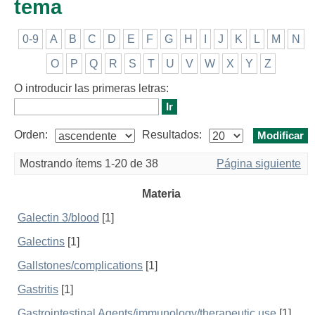
tema
0-9
A
B
C
D
E
F
G
H
I
J
K
L
M
N
O
P
Q
R
S
T
U
V
W
X
Y
Z
O introducir las primeras letras:
Orden:
Resultados:
Mostrando ítems 1-20 de 38
Página siguiente
Materia
Galectin 3/blood
[1]
Galectins
[1]
Gallstones/complications
[1]
Gastritis
[1]
Gastrointestinal Agents/immunology/therapeutic use
[1]