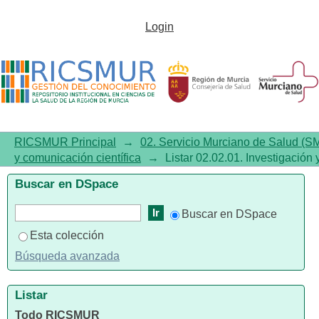
Listar02.02.01. Investigación y
Login
comunicación científica por
tema
RICSMUR Principal
→
02. Servicio Murciano de Salud (S
y comunicación científica
→
Listar 02.02.01. Investigación
Buscar en DSpace
Buscar en DSpace
Esta colección
Búsqueda avanzada
Listar
Todo RICSMUR