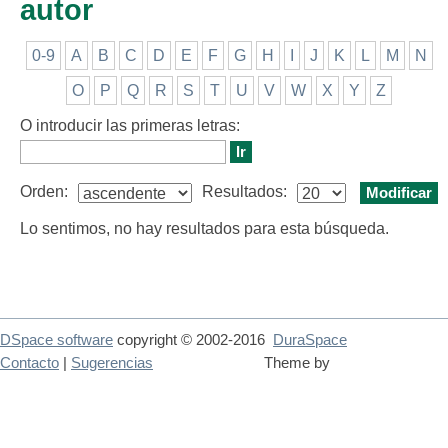
autor
0-9
A
B
C
D
E
F
G
H
I
J
K
L
M
N
O
P
Q
R
S
T
U
V
W
X
Y
Z
O introducir las primeras letras:
Orden:
Resultados:
Lo sentimos, no hay resultados para esta búsqueda.
DSpace software
copyright © 2002-2016
DuraSpace
Contacto
|
Sugerencias
Theme by