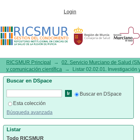
Listar 02.02.01. Investigación y
Login
comunicación científica por
autor
RICSMUR Principal
→
02. Servicio Murciano de Salud (S
y comunicación científica
→
Listar 02.02.01. Investigación 
Buscar en DSpace
Buscar en DSpace
Esta colección
Búsqueda avanzada
Listar
Todo RICSMUR