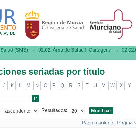
es seriadas por título
e Salud (SMS)
→
02.02. Área de Salud II Cartagena
→
02.02.
ciones seriadas por título
J
K
L
M
N
O
P
Q
R
S
T
U
V
W
X
Y
:
Resultados:
Página anterior
Página s