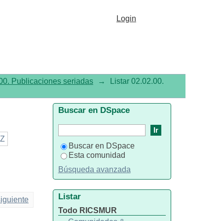
Login
00. Publicaciones seriadas
→
Listar 02.02.00.
Buscar en DSpace
Z
Buscar en DSpace
Esta comunidad
Búsqueda avanzada
Listar
iguiente
Todo RICSMUR