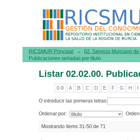
Listar 02.02.00. Publicacion
RICSMUR Principal
→
02. Servicio Murciano d
Publicaciones seriadas por título
Listar 02.02.00. Publica
0-9
A
B
C
D
E
F
G
H
I
O introducir las primeras letras:
Ordenar por:
Orden
Mostrando ítems 31-50 de 71