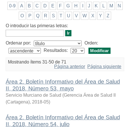
0-9
A
B
C
D
E
F
G
H
I
J
K
L
M
N
O
P
Q
R
S
T
U
V
W
X
Y
Z
O introducir las primeras letras:
Ordenar por:
Orden:
Resultados:
Mostrando ítems 31-50 de 71
Página anterior
Página siguiente
Área 2. Boletín Informativo del Área de Salud
II, 2018, Número 53, mayo
Servicio Murciano de Salud
(
Gerencia Área de Salud II
(Cartagena)
,
2018-05
)
Área 2. Boletín Informativo del Área de Salud
II, 2018, Número 54, julio