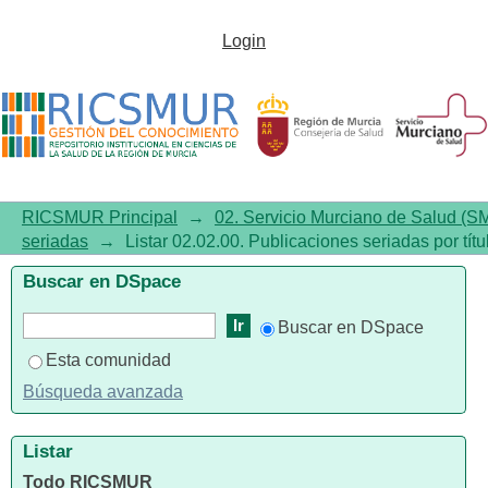
Listar 02.02.00. Publicaciones
Login
seriadas por título
RICSMUR Principal
→
02. Servicio Murciano de Salud (S
seriadas
→
Listar 02.02.00. Publicaciones seriadas por títu
Buscar en DSpace
Buscar en DSpace
Esta comunidad
Búsqueda avanzada
Listar
Todo RICSMUR