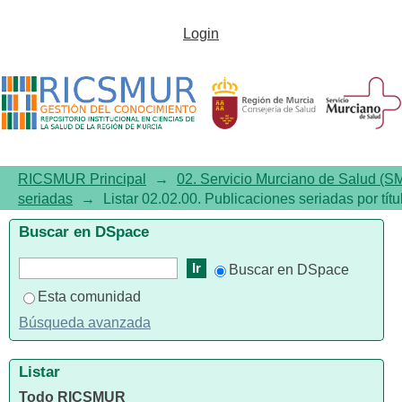
Listar 02.02.00. Publicaciones
Login
seriadas por título
RICSMUR Principal
→
02. Servicio Murciano de Salud (S
seriadas
→
Listar 02.02.00. Publicaciones seriadas por títu
Buscar en DSpace
Buscar en DSpace
Esta comunidad
Búsqueda avanzada
Listar
Todo RICSMUR