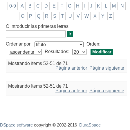
0-9
A
B
C
D
E
F
G
H
I
J
K
L
M
N
O
P
Q
R
S
T
U
V
W
X
Y
Z
O introducir las primeras letras:
Ordenar por:
Orden:
Resultados:
Mostrando ítems 52-51 de 71
Página anterior
Página siguiente
Mostrando ítems 52-51 de 71
Página anterior
Página siguiente
DSpace software
copyright © 2002-2016
DuraSpace