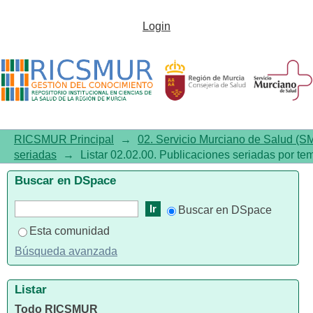
Listar02.02.00. Publicaciones
Login
seriadas por tema
RICSMUR Principal
→
02. Servicio Murciano de Salud (S
seriadas
→
Listar 02.02.00. Publicaciones seriadas por te
Buscar en DSpace
Buscar en DSpace
Esta comunidad
Búsqueda avanzada
Listar
Todo RICSMUR