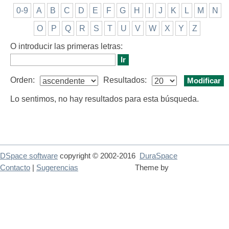
0-9
A
B
C
D
E
F
G
H
I
J
K
L
M
N
O
P
Q
R
S
T
U
V
W
X
Y
Z
O introducir las primeras letras:
Orden:
Resultados:
Lo sentimos, no hay resultados para esta búsqueda.
DSpace software
copyright © 2002-2016
DuraSpace
Contacto
|
Sugerencias
Theme by