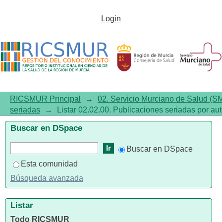
Listar 02.02.00. Publicaciones
Login
seriadas por autor
RICSMUR Principal
→
02. Servicio Murciano de Salud (S
seriadas
→
Listar 02.02.00. Publicaciones seriadas por aut
Buscar en DSpace
Buscar en DSpace
Esta comunidad
Búsqueda avanzada
Listar
Todo RICSMUR