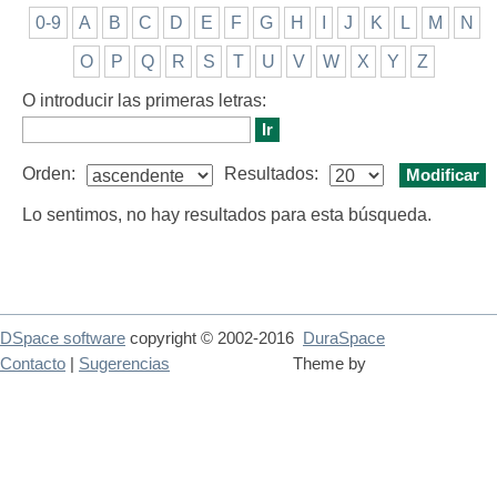
0-9
A
B
C
D
E
F
G
H
I
J
K
L
M
N
O
P
Q
R
S
T
U
V
W
X
Y
Z
O introducir las primeras letras:
Orden:
Resultados:
Lo sentimos, no hay resultados para esta búsqueda.
DSpace software
copyright © 2002-2016
DuraSpace
Contacto
|
Sugerencias
Theme by