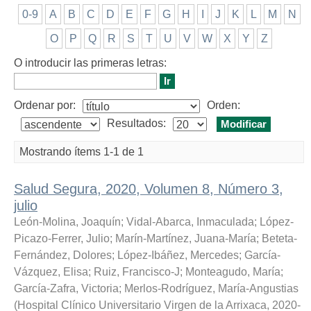
0-9
A
B
C
D
E
F
G
H
I
J
K
L
M
N
O
P
Q
R
S
T
U
V
W
X
Y
Z
O introducir las primeras letras:
Ordenar por:
Orden:
Resultados:
Mostrando ítems 1-1 de 1
Salud Segura, 2020, Volumen 8, Número 3,
julio
León-Molina, Joaquín
;
Vidal-Abarca, Inmaculada
;
López-
Picazo-Ferrer, Julio
;
Marín-Martínez, Juana-María
;
Beteta-
Fernández, Dolores
;
López-Ibáñez, Mercedes
;
García-
Vázquez, Elisa
;
Ruiz, Francisco-J
;
Monteagudo, María
;
García-Zafra, Victoria
;
Merlos-Rodríguez, María-Angustias
(
Hospital Clínico Universitario Virgen de la Arrixaca
,
2020-