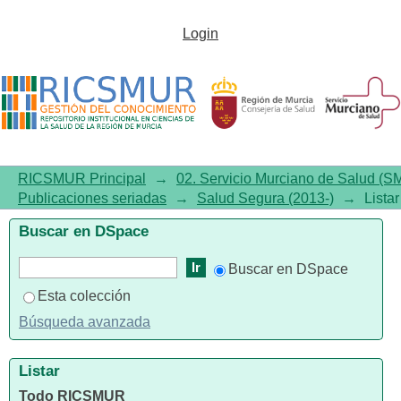
Listar Salud Segura (2013-) por
Login
autor "Ruiz, Francisco-J"
RICSMUR Principal
→
02. Servicio Murciano de Salud (S
Publicaciones seriadas
→
Salud Segura (2013-)
→
Lista
Buscar en DSpace
Buscar en DSpace
Esta colección
Búsqueda avanzada
Listar
Todo RICSMUR