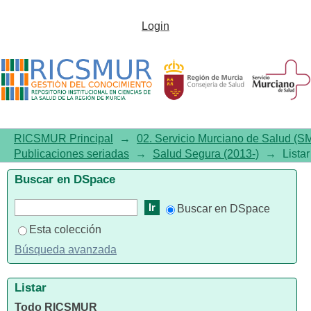
Listar Salud Segura (2013-) por
Login
autor
RICSMUR Principal
→
02. Servicio Murciano de Salud (S
Publicaciones seriadas
→
Salud Segura (2013-)
→
Lista
Buscar en DSpace
Buscar en DSpace
Esta colección
Búsqueda avanzada
Listar
Todo RICSMUR