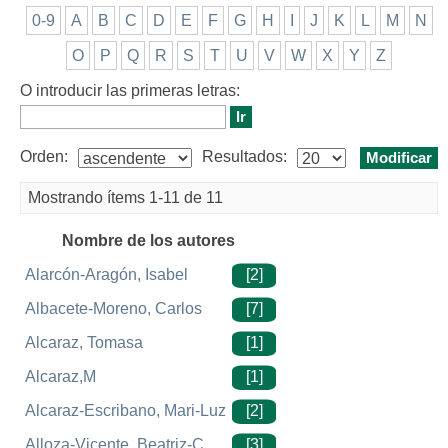
0-9
A
B
C
D
E
F
G
H
I
J
K
L
M
N
O
P
Q
R
S
T
U
V
W
X
Y
Z
O introducir las primeras letras:
Orden:
Resultados:
Mostrando ítems 1-11 de 11
Nombre de los autores
Alarcón-Aragón, Isabel
[2]
Albacete-Moreno, Carlos
[7]
Alcaraz, Tomasa
[1]
Alcaraz,M
[1]
Alcaraz-Escribano, Mari-Luz
[2]
Alloza-Vicente, Beatriz-C
[3]