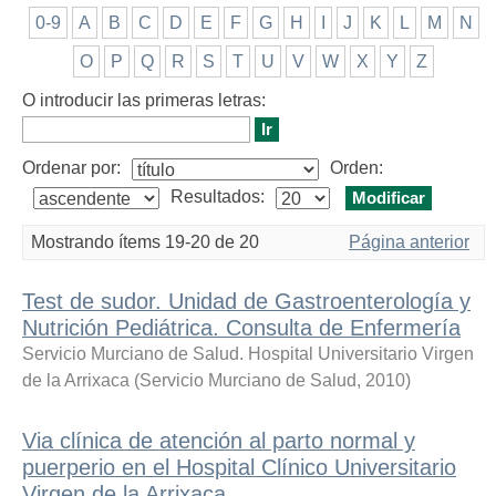
0-9
A
B
C
D
E
F
G
H
I
J
K
L
M
N
O
P
Q
R
S
T
U
V
W
X
Y
Z
O introducir las primeras letras:
Ordenar por:
Orden:
Resultados:
Mostrando ítems 19-20 de 20
Página anterior
Test de sudor. Unidad de Gastroenterología y
Nutrición Pediátrica. Consulta de Enfermería
Servicio Murciano de Salud. Hospital Universitario Virgen
de la Arrixaca
(
Servicio Murciano de Salud
,
2010
)
Via clínica de atención al parto normal y
puerperio en el Hospital Clínico Universitario
Virgen de la Arrixaca