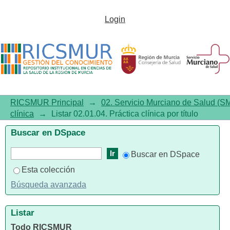
Listar 02.01.04. Práctica clínica
Login
por título
RICSMUR Principal
→
02. Servicio Murciano de Salud (S
clínica
→
Listar 02.01.04. Práctica clínica por título
Buscar en DSpace
Buscar en DSpace
Esta colección
Búsqueda avanzada
Listar
Todo RICSMUR