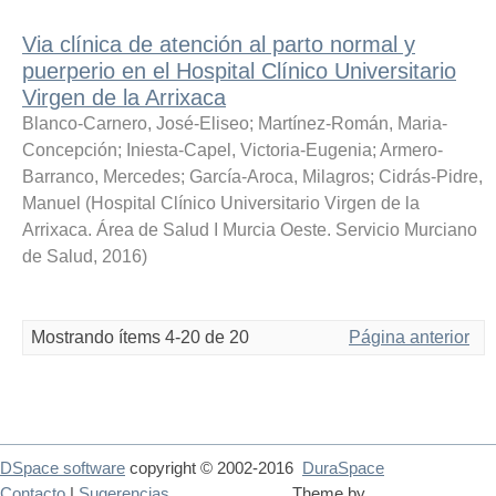
Via clínica de atención al parto normal y
puerperio en el Hospital Clínico Universitario
Virgen de la Arrixaca
Blanco-Carnero, José-Eliseo
;
Martínez-Román, Maria-
Concepción
;
Iniesta-Capel, Victoria-Eugenia
;
Armero-
Barranco, Mercedes
;
García-Aroca, Milagros
;
Cidrás-Pidre,
Manuel
(
Hospital Clínico Universitario Virgen de la
Arrixaca. Área de Salud I Murcia Oeste. Servicio Murciano
de Salud
,
2016
)
Mostrando ítems 4-20 de 20
Página anterior
DSpace software
copyright © 2002-2016
DuraSpace
Contacto
|
Sugerencias
Theme by