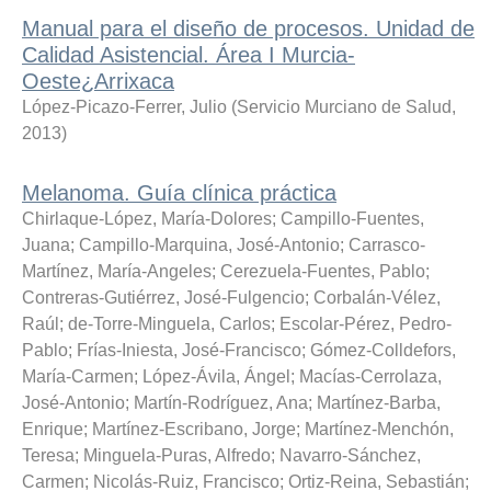
Manual para el diseño de procesos. Unidad de
Calidad Asistencial. Área I Murcia-
Oeste¿Arrixaca
López-Picazo-Ferrer, Julio
(
Servicio Murciano de Salud
,
2013
)
Melanoma. Guía clínica práctica
Chirlaque-López, María-Dolores
;
Campillo-Fuentes,
Juana
;
Campillo-Marquina, José-Antonio
;
Carrasco-
Martínez, María-Angeles
;
Cerezuela-Fuentes, Pablo
;
Contreras-Gutiérrez, José-Fulgencio
;
Corbalán-Vélez,
Raúl
;
de-Torre-Minguela, Carlos
;
Escolar-Pérez, Pedro-
Pablo
;
Frías-Iniesta, José-Francisco
;
Gómez-Colldefors,
María-Carmen
;
López-Ávila, Ángel
;
Macías-Cerrolaza,
José-Antonio
;
Martín-Rodríguez, Ana
;
Martínez-Barba,
Enrique
;
Martínez-Escribano, Jorge
;
Martínez-Menchón,
Teresa
;
Minguela-Puras, Alfredo
;
Navarro-Sánchez,
Carmen
;
Nicolás-Ruiz, Francisco
;
Ortiz-Reina, Sebastián
;