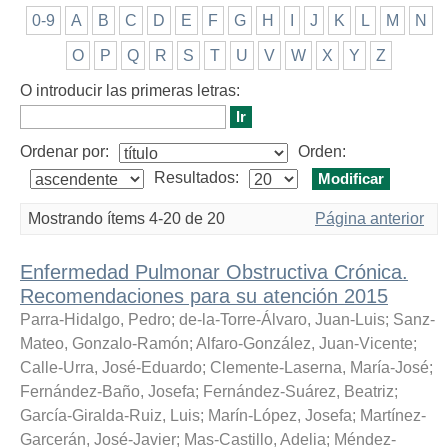
0-9
A
B
C
D
E
F
G
H
I
J
K
L
M
N
O
P
Q
R
S
T
U
V
W
X
Y
Z
O introducir las primeras letras:
Ordenar por:
Orden:
Resultados:
Mostrando ítems 4-20 de 20
Página anterior
Enfermedad Pulmonar Obstructiva Crónica.
Recomendaciones para su atención 2015
Parra-Hidalgo, Pedro
;
de-la-Torre-Álvaro, Juan-Luis
;
Sanz-
Mateo, Gonzalo-Ramón
;
Alfaro-González, Juan-Vicente
;
Calle-Urra, José-Eduardo
;
Clemente-Laserna, María-José
;
Fernández-Baño, Josefa
;
Fernández-Suárez, Beatriz
;
García-Giralda-Ruiz, Luis
;
Marín-López, Josefa
;
Martínez-
Garcerán, José-Javier
;
Mas-Castillo, Adelia
;
Méndez-