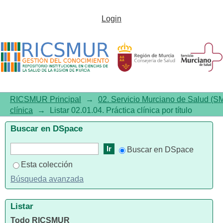
Listar 02.01.04. Práctica clínica
Login
por título
RICSMUR Principal
→
02. Servicio Murciano de Salud (S
clínica
→
Listar 02.01.04. Práctica clínica por título
Buscar en DSpace
Buscar en DSpace
Esta colección
Búsqueda avanzada
Listar
Todo RICSMUR