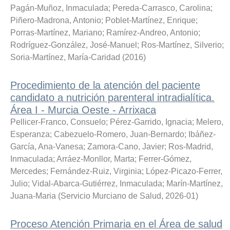
Pagán-Muñoz, Inmaculada
;
Pereda-Carrasco, Carolina
;
Piñero-Madrona, Antonio
;
Poblet-Martínez, Enrique
;
Porras-Martínez, Mariano
;
Ramírez-Andreo, Antonio
;
Rodríguez-González, José-Manuel
;
Ros-Martínez, Silverio
;
Soria-Martínez, María-Caridad
(
2016
)
Procedimiento de la atención del paciente
candidato a nutrición parenteral intradialítica.
Área I - Murcia Oeste - Arrixaca
Pellicer-Franco, Consuelo
;
Pérez-Garrido, Ignacia
;
Melero,
Esperanza
;
Cabezuelo-Romero, Juan-Bernardo
;
Ibáñez-
García, Ana-Vanesa
;
Zamora-Cano, Javier
;
Ros-Madrid,
Inmaculada
;
Arráez-Monllor, Marta
;
Ferrer-Gómez,
Mercedes
;
Fernández-Ruiz, Virginia
;
López-Picazo-Ferrer,
Julio
;
Vidal-Abarca-Gutiérrez, Inmaculada
;
Marín-Martínez,
Juana-Maria
(
Servicio Murciano de Salud
,
2026-01
)
Proceso Atención Primaria en el Área de salud