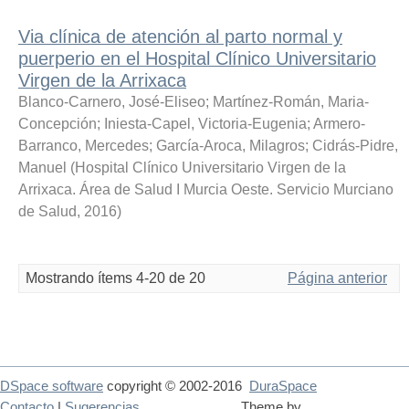
Via clínica de atención al parto normal y
puerperio en el Hospital Clínico Universitario
Virgen de la Arrixaca
Blanco-Carnero, José-Eliseo
;
Martínez-Román, Maria-
Concepción
;
Iniesta-Capel, Victoria-Eugenia
;
Armero-
Barranco, Mercedes
;
García-Aroca, Milagros
;
Cidrás-Pidre,
Manuel
(
Hospital Clínico Universitario Virgen de la
Arrixaca. Área de Salud I Murcia Oeste. Servicio Murciano
de Salud
,
2016
)
Mostrando ítems 4-20 de 20
Página anterior
DSpace software
copyright © 2002-2016
DuraSpace
Contacto
|
Sugerencias
Theme by