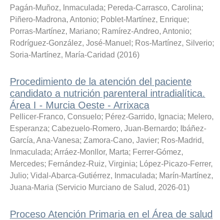
Pagán-Muñoz, Inmaculada
;
Pereda-Carrasco, Carolina
;
Piñero-Madrona, Antonio
;
Poblet-Martínez, Enrique
;
Porras-Martínez, Mariano
;
Ramírez-Andreo, Antonio
;
Rodríguez-González, José-Manuel
;
Ros-Martínez, Silverio
;
Soria-Martínez, María-Caridad
(
2016
)
Procedimiento de la atención del paciente
candidato a nutrición parenteral intradialítica.
Área I - Murcia Oeste - Arrixaca
Pellicer-Franco, Consuelo
;
Pérez-Garrido, Ignacia
;
Melero,
Esperanza
;
Cabezuelo-Romero, Juan-Bernardo
;
Ibáñez-
García, Ana-Vanesa
;
Zamora-Cano, Javier
;
Ros-Madrid,
Inmaculada
;
Arráez-Monllor, Marta
;
Ferrer-Gómez,
Mercedes
;
Fernández-Ruiz, Virginia
;
López-Picazo-Ferrer,
Julio
;
Vidal-Abarca-Gutiérrez, Inmaculada
;
Marín-Martínez,
Juana-Maria
(
Servicio Murciano de Salud
,
2026-01
)
Proceso Atención Primaria en el Área de salud