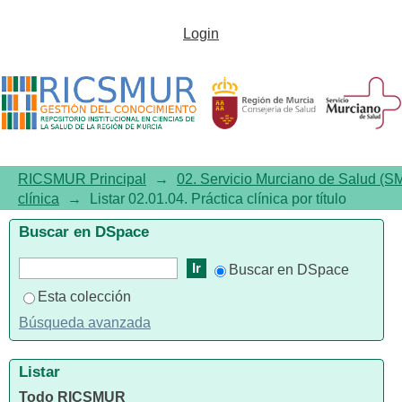
Listar 02.01.04. Práctica clínica
Login
por título
RICSMUR Principal
→
02. Servicio Murciano de Salud (S
clínica
→
Listar 02.01.04. Práctica clínica por título
Buscar en DSpace
Buscar en DSpace
Esta colección
Búsqueda avanzada
Listar
Todo RICSMUR