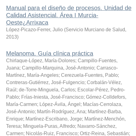
Manual para el diseño de procesos. Unidad de
Calidad Asistencial. Área I Murcia-
Oeste¿Arrixaca
López-Picazo-Ferrer, Julio
(
Servicio Murciano de Salud
,
2013
)
Melanoma. Guía clínica práctica
Chirlaque-López, María-Dolores
;
Campillo-Fuentes,
Juana
;
Campillo-Marquina, José-Antonio
;
Carrasco-
Martínez, María-Angeles
;
Cerezuela-Fuentes, Pablo
;
Contreras-Gutiérrez, José-Fulgencio
;
Corbalán-Vélez,
Raúl
;
de-Torre-Minguela, Carlos
;
Escolar-Pérez, Pedro-
Pablo
;
Frías-Iniesta, José-Francisco
;
Gómez-Colldefors,
María-Carmen
;
López-Ávila, Ángel
;
Macías-Cerrolaza,
José-Antonio
;
Martín-Rodríguez, Ana
;
Martínez-Barba,
Enrique
;
Martínez-Escribano, Jorge
;
Martínez-Menchón,
Teresa
;
Minguela-Puras, Alfredo
;
Navarro-Sánchez,
Carmen
;
Nicolás-Ruiz, Francisco
;
Ortiz-Reina, Sebastián
;