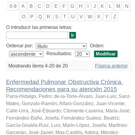
0-9
A
B
C
D
E
F
G
H
I
J
K
L
M
N
O
P
Q
R
S
T
U
V
W
X
Y
Z
O introducir las primeras letras:
Ordenar por:
Orden:
Resultados:
Mostrando ítems 4-20 de 20
Página anterior
Enfermedad Pulmonar Obstructiva Crónica.
Recomendaciones para su atención 2015
Parra-Hidalgo, Pedro
;
de-la-Torre-Álvaro, Juan-Luis
;
Sanz-
Mateo, Gonzalo-Ramón
;
Alfaro-González, Juan-Vicente
;
Calle-Urra, José-Eduardo
;
Clemente-Laserna, María-José
;
Fernández-Baño, Josefa
;
Fernández-Suárez, Beatriz
;
García-Giralda-Ruiz, Luis
;
Marín-López, Josefa
;
Martínez-
Garcerán, José-Javier
;
Mas-Castillo, Adelia
;
Méndez-