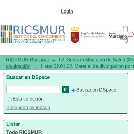
Listar02.01.02. Material de
Login
divulgación por tema "Versión
Fetal"
RICSMUR Principal
→
02. Servicio Murciano de Salud (S
divulgación
→
Listar 02.01.02. Material de divulgación por
Buscar en DSpace
Buscar en DSpace
Esta colección
Búsqueda avanzada
Listar
Todo RICSMUR