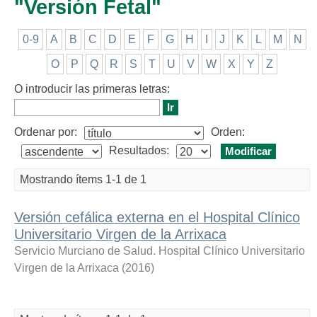
"Versión Fetal"
0-9
A
B
C
D
E
F
G
H
I
J
K
L
M
N
O
P
Q
R
S
T
U
V
W
X
Y
Z
O introducir las primeras letras:
Ordenar por:
Orden:
Resultados:
Mostrando ítems 1-1 de 1
Versión cefálica externa en el Hospital Clínico
Universitario Virgen de la Arrixaca
Servicio Murciano de Salud. Hospital Clínico Universitario
Virgen de la Arrixaca
(
2016
)