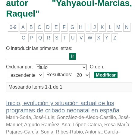
autor "Yahyaoui-Marcias,
Raquel"
0-9
A
B
C
D
E
F
G
H
I
J
K
L
M
N
O
P
Q
R
S
T
U
V
W
X
Y
Z
O introducir las primeras letras:
Ordenar por:
Orden:
Resultados:
Mostrando ítems 1-1 de 1
Inicio, evolución y situación actual de los
programas de cribado neonatal en españa
Marín-Soria, José-Luis
;
González-de-Aledo-Castillo, José-
Manuel
;
Argudo-Ramírez, Ana
;
López-Calera, Rosa-María
;
Pajares-García, Sonia
;
Ribes-Rubio, Antonia
;
García-