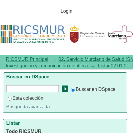
Listar 02.01.01. Investigación y
Login
comunicación científica por
autor "Yahyaoui-Marcias,
Raquel"
RICSMUR Principal
→
02. Servicio Murciano de Salud (S
Investigación y comunicación científica
→
Listar 02.01.01. 
Buscar en DSpace
Buscar en DSpace
Esta colección
Búsqueda avanzada
Listar
Todo RICSMUR