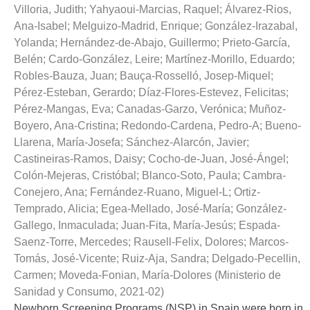
Villoria, Judith
;
Yahyaoui-Marcias, Raquel
;
Álvarez-Rios,
Ana-Isabel
;
Melguizo-Madrid, Enrique
;
González-Irazabal,
Yolanda
;
Hernández-de-Abajo, Guillermo
;
Prieto-García,
Belén
;
Cardo-González, Leire
;
Martínez-Morillo, Eduardo
;
Robles-Bauza, Juan
;
Bauça-Rosselló, Josep-Miquel
;
Pérez-Esteban, Gerardo
;
Díaz-Flores-Estevez, Felicitas
;
Pérez-Mangas, Eva
;
Canadas-Garzo, Verónica
;
Muñoz-
Boyero, Ana-Cristina
;
Redondo-Cardena, Pedro-A
;
Bueno-
Llarena, María-Josefa
;
Sánchez-Alarcón, Javier
;
Castineiras-Ramos, Daisy
;
Cocho-de-Juan, José-Ángel
;
Colón-Mejeras, Cristóbal
;
Blanco-Soto, Paula
;
Cambra-
Conejero, Ana
;
Fernández-Ruano, Miguel-L
;
Ortiz-
Temprado, Alicia
;
Egea-Mellado, José-María
;
González-
Gallego, Inmaculada
;
Juan-Fita, María-Jesús
;
Espada-
Saenz-Torre, Mercedes
;
Rausell-Felix, Dolores
;
Marcos-
Tomás, José-Vicente
;
Ruiz-Aja, Sandra
;
Delgado-Pecellin,
Carmen
;
Moveda-Fonian, María-Dolores
(
Ministerio de
Sanidad y Consumo
,
2021-02
)
Newborn Screening Programs (NSP) in Spain were born in