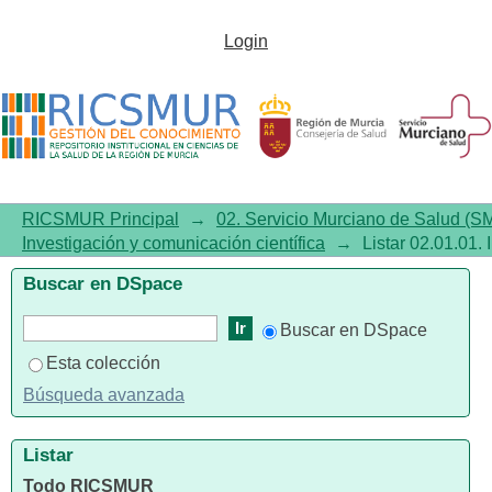
Listar 02.01.01. Investigación y
Login
comunicación científica por
autor
RICSMUR Principal
→
02. Servicio Murciano de Salud (S
Investigación y comunicación científica
→
Listar 02.01.01. 
Buscar en DSpace
Buscar en DSpace
Esta colección
Búsqueda avanzada
Listar
Todo RICSMUR