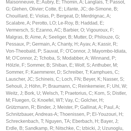
Maisonneuve, E
;
Aubry, E
;
Thomin, A
;
Langlais, T
;
Passot,
G
;
Glehen, Olivier
;
Cotte, E
;
Lifante, JC
;
de-Simone, B
;
Chouillard, E
;
Violas, P
;
Bergeat, D
;
Merdrignac, A
;
Scalabre, A
;
Perotto, LO
;
Le-Roy, B
;
Haddad, E
;
Vermersch, S
;
Ezanno, AC
;
Barbier, O
;
Vigouroux, F
;
Malgras, B
;
Aime, A
;
Seeliger, B
;
Mutter, D
;
Philouze, G
;
Pessaux, P
;
Germain, A
;
Chanty, H
;
Ayav, A
;
Kassir, R
;
Von-Theobald, P
;
Sauvat, F
;
O'Connor, J
;
Mayombo-Idiata,
M
;
O'Connor, Z
;
Tchoba, S
;
Modabber, A
;
Winnand, P
;
Hölzle, F
;
Sommer, B
;
Shiban, E
;
Wolf, S
;
Anthuber, M
;
Sommer, F
;
Kaemmerer, D
;
Schreiber, T
;
Kamphues, C
;
Lauscher, JC
;
Schineis, C
;
Loch, FN
;
Beyer, K
;
Nasser, S
;
Sehouli, J
;
Höhn, P
;
Braumann, C
;
Reinkemeier, F
;
Uhl, W
;
Weitz, J
;
Bork, U
;
Welsch, T
;
Praetorius, C
;
Korn, S
;
Distler,
M
;
Fluegen, G
;
Knoefel, WT
;
Vay, C
;
Golcher, H
;
Grützmann, R
;
Binder, J
;
Meister, P
;
Gallinat, A
;
Paul, A
;
Schnitzbauer, Andreas-A
;
Thoenissen, P
;
El-Youzouri, H
;
Schreckenbach, T
;
Nguyen, TA
;
Eberbach, H
;
Bayer, J
;
Erdle, B
;
Sandkamp, R
;
Nitschke, C
;
Izbicki, J
;
Uzunoglu,