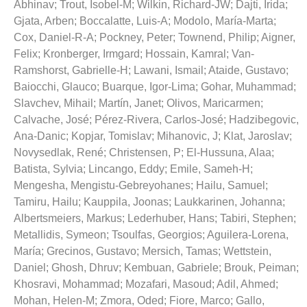
Abhinav
;
Trout, Isobel-M
;
Wilkin, Richard-JW
;
Dajti, Irida
;
Gjata, Arben
;
Boccalatte, Luis-A
;
Modolo, María-Marta
;
Cox, Daniel-R-A
;
Pockney, Peter
;
Townend, Philip
;
Aigner,
Felix
;
Kronberger, Irmgard
;
Hossain, Kamral
;
Van-
Ramshorst, Gabrielle-H
;
Lawani, Ismail
;
Ataide, Gustavo
;
Baiocchi, Glauco
;
Buarque, Igor-Lima
;
Gohar, Muhammad
;
Slavchev, Mihail
;
Martín, Janet
;
Olivos, Maricarmen
;
Calvache, José
;
Pérez-Rivera, Carlos-José
;
Hadzibegovic,
Ana-Danic
;
Kopjar, Tomislav
;
Mihanovic, J
;
Klat, Jaroslav
;
Novysedlak, René
;
Christensen, P
;
El-Hussuna, Alaa
;
Batista, Sylvia
;
Lincango, Eddy
;
Emile, Sameh-H
;
Mengesha, Mengistu-Gebreyohanes
;
Hailu, Samuel
;
Tamiru, Hailu
;
Kauppila, Joonas
;
Laukkarinen, Johanna
;
Albertsmeiers, Markus
;
Lederhuber, Hans
;
Tabiri, Stephen
;
Metallidis, Symeon
;
Tsoulfas, Georgios
;
Aguilera-Lorena,
María
;
Grecinos, Gustavo
;
Mersich, Tamas
;
Wettstein,
Daniel
;
Ghosh, Dhruv
;
Kembuan, Gabriele
;
Brouk, Peiman
;
Khosravi, Mohammad
;
Mozafari, Masoud
;
Adil, Ahmed
;
Mohan, Helen-M
;
Zmora, Oded
;
Fiore, Marco
;
Gallo,