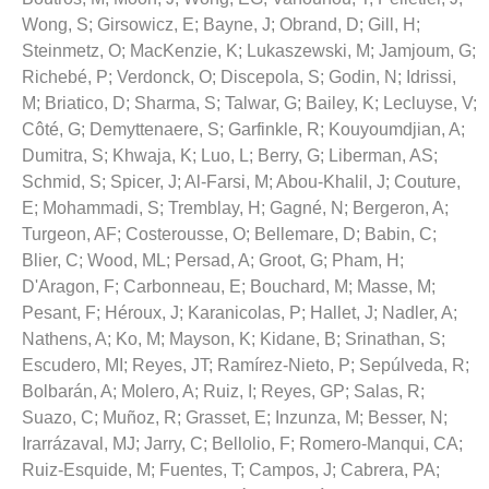
Wong, S
;
Girsowicz, E
;
Bayne, J
;
Obrand, D
;
Gill, H
;
Steinmetz, O
;
MacKenzie, K
;
Lukaszewski, M
;
Jamjoum, G
;
Richebé, P
;
Verdonck, O
;
Discepola, S
;
Godin, N
;
Idrissi,
M
;
Briatico, D
;
Sharma, S
;
Talwar, G
;
Bailey, K
;
Lecluyse, V
;
Côté, G
;
Demyttenaere, S
;
Garfinkle, R
;
Kouyoumdjian, A
;
Dumitra, S
;
Khwaja, K
;
Luo, L
;
Berry, G
;
Liberman, AS
;
Schmid, S
;
Spicer, J
;
Al-Farsi, M
;
Abou-Khalil, J
;
Couture,
E
;
Mohammadi, S
;
Tremblay, H
;
Gagné, N
;
Bergeron, A
;
Turgeon, AF
;
Costerousse, O
;
Bellemare, D
;
Babin, C
;
Blier, C
;
Wood, ML
;
Persad, A
;
Groot, G
;
Pham, H
;
D'Aragon, F
;
Carbonneau, E
;
Bouchard, M
;
Masse, M
;
Pesant, F
;
Héroux, J
;
Karanicolas, P
;
Hallet, J
;
Nadler, A
;
Nathens, A
;
Ko, M
;
Mayson, K
;
Kidane, B
;
Srinathan, S
;
Escudero, MI
;
Reyes, JT
;
Ramírez-Nieto, P
;
Sepúlveda, R
;
Bolbarán, A
;
Molero, A
;
Ruiz, I
;
Reyes, GP
;
Salas, R
;
Suazo, C
;
Muñoz, R
;
Grasset, E
;
Inzunza, M
;
Besser, N
;
Irarrázaval, MJ
;
Jarry, C
;
Bellolio, F
;
Romero-Manqui, CA
;
Ruiz-Esquide, M
;
Fuentes, T
;
Campos, J
;
Cabrera, PA
;