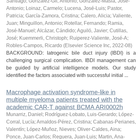
Santiago
;
González-Gil, Antonio
;
González-Masia, José-
Antonio
;
Loinaz, Carmelo
;
Lucena, José-Luis
;
Pastor,
Patricia
;
García-Zamora, Cristina
;
Calero, Alicia
;
Valiente,
Juan
;
Minguillon, Antonio
;
Rotellar, Fernando
;
Ramia,
José-Manuel
;
Alcázar, Cándido
;
Aguiló, Javier
;
Cutillas,
José
;
Kuemmerli, Christoph
;
Ruiperez-Valiente, José-A
;
Robles-Campos, Ricardo
(
Elsevier Science Inc
,
2022-08
)
BACKGROUND: Iatrogenic bile duct injury (IBDI) is a
challenging surgical complication. IBDI management can
be guided by artificial intelligence models. Our study
identified the factors associated with successful initial ...
Macrophage activation syndrome-like in
multiple myeloma patients treated with the
academic CAR-T against BCMA ARI0002h
Munarriz, Daniel
;
Rodríguez-Lobato, Luis-Gerardo
;
López-
Corral, Lucía
;
Arnaldos-Pérez, Cristina
;
Cabanas-Perianes,
Valentín
;
López-Muñoz, Nieves
;
Oliver-Caldes, Aina
;
Ponce, Juan-Carlos
;
Reguera, Juan-Luis
;
Martin, Ana-