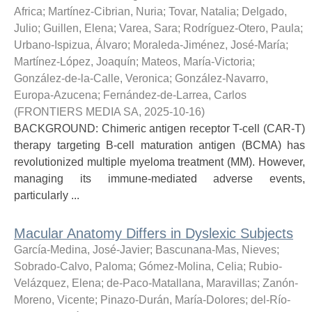
Africa
;
Martínez-Cibrian, Nuria
;
Tovar, Natalia
;
Delgado,
Julio
;
Guillen, Elena
;
Varea, Sara
;
Rodríguez-Otero, Paula
;
Urbano-Ispizua, Álvaro
;
Moraleda-Jiménez, José-María
;
Martínez-López, Joaquín
;
Mateos, María-Victoria
;
González-de-la-Calle, Veronica
;
González-Navarro,
Europa-Azucena
;
Fernández-de-Larrea, Carlos
(
FRONTIERS MEDIA SA
,
2025-10-16
)
BACKGROUND: Chimeric antigen receptor T-cell (CAR-T)
therapy targeting B-cell maturation antigen (BCMA) has
revolutionized multiple myeloma treatment (MM). However,
managing its immune-mediated adverse events,
particularly ...
Macular Anatomy Differs in Dyslexic Subjects
García-Medina, José-Javier
;
Bascunana-Mas, Nieves
;
Sobrado-Calvo, Paloma
;
Gómez-Molina, Celia
;
Rubio-
Velázquez, Elena
;
de-Paco-Matallana, Maravillas
;
Zanón-
Moreno, Vicente
;
Pinazo-Durán, María-Dolores
;
del-Río-