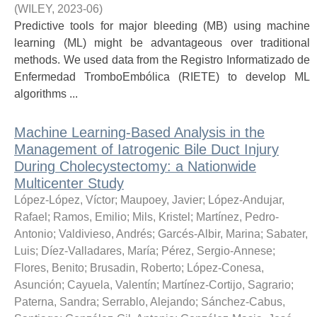
(
WILEY
,
2023-06
)
Predictive tools for major bleeding (MB) using machine
learning (ML) might be advantageous over traditional
methods. We used data from the Registro Informatizado de
Enfermedad TromboEmbólica (RIETE) to develop ML
algorithms ...
Machine Learning-Based Analysis in the
Management of Iatrogenic Bile Duct Injury
During Cholecystectomy: a Nationwide
Multicenter Study
López-López, Víctor
;
Maupoey, Javier
;
López-Andujar,
Rafael
;
Ramos, Emilio
;
Mils, Kristel
;
Martínez, Pedro-
Antonio
;
Valdivieso, Andrés
;
Garcés-Albir, Marina
;
Sabater,
Luis
;
Díez-Valladares, María
;
Pérez, Sergio-Annese
;
Flores, Benito
;
Brusadin, Roberto
;
López-Conesa,
Asunción
;
Cayuela, Valentín
;
Martínez-Cortijo, Sagrario
;
Paterna, Sandra
;
Serrablo, Alejando
;
Sánchez-Cabus,