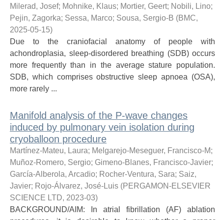
Milerad, Josef
;
Mohnike, Klaus
;
Mortier, Geert
;
Nobili, Lino
;
Pejin, Zagorka
;
Sessa, Marco
;
Sousa, Sergio-B
(
BMC
,
2025-05-15
)
Due to the craniofacial anatomy of people with
achondroplasia, sleep-disordered breathing (SDB) occurs
more frequently than in the average stature population.
SDB, which comprises obstructive sleep apnoea (OSA),
more rarely ...
Manifold analysis of the P-wave changes
induced by pulmonary vein isolation during
cryoballoon procedure
Martínez-Mateu, Laura
;
Melgarejo-Meseguer, Francisco-M
;
Muñoz-Romero, Sergio
;
Gimeno-Blanes, Francisco-Javier
;
García-Alberola, Arcadio
;
Rocher-Ventura, Sara
;
Saiz,
Javier
;
Rojo-Álvarez, José-Luis
(
PERGAMON-ELSEVIER
SCIENCE LTD
,
2023-03
)
BACKGROUND/AIM: In atrial fibrillation (AF) ablation