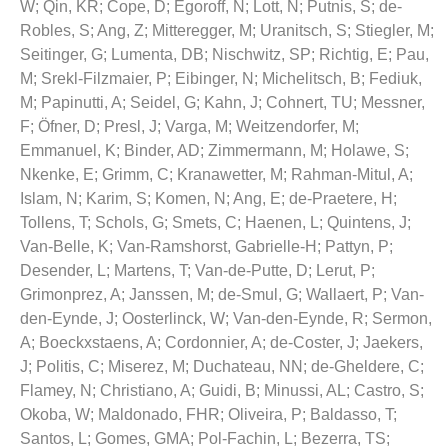
W
;
Qin, KR
;
Cope, D
;
Egoroff, N
;
Lott, N
;
Putnis, S
;
de-
Robles, S
;
Ang, Z
;
Mitteregger, M
;
Uranitsch, S
;
Stiegler, M
;
Seitinger, G
;
Lumenta, DB
;
Nischwitz, SP
;
Richtig, E
;
Pau,
M
;
Srekl-Filzmaier, P
;
Eibinger, N
;
Michelitsch, B
;
Fediuk,
M
;
Papinutti, A
;
Seidel, G
;
Kahn, J
;
Cohnert, TU
;
Messner,
F
;
Öfner, D
;
Presl, J
;
Varga, M
;
Weitzendorfer, M
;
Emmanuel, K
;
Binder, AD
;
Zimmermann, M
;
Holawe, S
;
Nkenke, E
;
Grimm, C
;
Kranawetter, M
;
Rahman-Mitul, A
;
Islam, N
;
Karim, S
;
Komen, N
;
Ang, E
;
de-Praetere, H
;
Tollens, T
;
Schols, G
;
Smets, C
;
Haenen, L
;
Quintens, J
;
Van-Belle, K
;
Van-Ramshorst, Gabrielle-H
;
Pattyn, P
;
Desender, L
;
Martens, T
;
Van-de-Putte, D
;
Lerut, P
;
Grimonprez, A
;
Janssen, M
;
de-Smul, G
;
Wallaert, P
;
Van-
den-Eynde, J
;
Oosterlinck, W
;
Van-den-Eynde, R
;
Sermon,
A
;
Boeckxstaens, A
;
Cordonnier, A
;
de-Coster, J
;
Jaekers,
J
;
Politis, C
;
Miserez, M
;
Duchateau, NN
;
de-Gheldere, C
;
Flamey, N
;
Christiano, A
;
Guidi, B
;
Minussi, AL
;
Castro, S
;
Okoba, W
;
Maldonado, FHR
;
Oliveira, P
;
Baldasso, T
;
Santos, L
;
Gomes, GMA
;
Pol-Fachin, L
;
Bezerra, TS
;