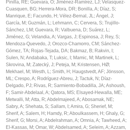
Pinilla, RE
;
Guevara, O
;
Jiménez-Ramírez, LJ
;
Velasquez-
Cuasquen, BG
;
Herrera-Mora, DR
;
Bonilla, A
;
Díaz, S
;
Manrique, E
;
Facundo, H
;
Vélez-Bernal, JL
;
Ángel, J
;
García, M
;
Guzmán, L
;
Lehmann, C
;
Cervera, S
;
Trujillo-
Sánchez, LM
;
Guevara, R
;
Valbuena, D
;
Suárez, L
;
Jiménez, G
;
Velandia, A
;
Vargas, J
;
Espinosa, J
;
Rey, S
;
Mendoza-Quevedo, J
;
Orozco-Chamorro, CM
;
Sánchez-
Gómez, TA
;
Rojas-Tejada, DA
;
Bakmaz, B
;
Rakvin, I
;
Sulen, N
;
Andabaka, T
;
Luksic, I
;
Mamic, M
;
Martinek, L
;
Skrovina, M
;
Zatecký, J
;
Peteja, M
;
Kristensen, HØ
;
Mekhael, M
;
Westh, L
;
Smith, H
;
Haugstvedt, AF
;
Jönsson,
ML
;
Crespo, A
;
Rodríguez-Abreu, J
;
Tactuk, N
;
Díaz-
Delgado, PJ
;
Rivas, R
;
Sarmiento-Bobadilla, JA
;
Ashoush,
F
;
Samir-Abdelaal, A
;
Qatora, MS
;
Elsayed-Hewalla, ME
;
Metwalli, M
;
Atta, R
;
Abdelmajeed, A
;
Abosamak, NE
;
Sabry, A
;
Shehata, S
;
Sallam, I
;
Amira, G
;
Sherief, M
;
Sherif, A
;
Salem, H
;
Hamdy, R
;
Aboulkassem, H
;
Ghaly, G
;
Sherif, G
;
Morsi, A
;
Abdelrahman, A
;
Omnia, A
;
Tawheed, A
;
El-Kassas, M
;
Omar, W
;
Abdelsamed, A
;
Seleim, A
;
Azzam,