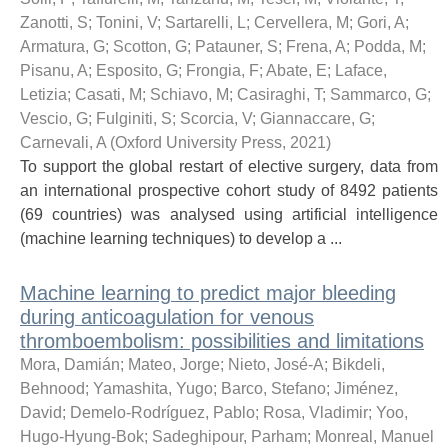
Zanotti, S
;
Tonini, V
;
Sartarelli, L
;
Cervellera, M
;
Gori, A
;
Armatura, G
;
Scotton, G
;
Patauner, S
;
Frena, A
;
Podda, M
;
Pisanu, A
;
Esposito, G
;
Frongia, F
;
Abate, E
;
Laface,
Letizia
;
Casati, M
;
Schiavo, M
;
Casiraghi, T
;
Sammarco, G
;
Vescio, G
;
Fulginiti, S
;
Scorcia, V
;
Giannaccare, G
;
Carnevali, A
(
Oxford University Press
,
2021
)
To support the global restart of elective surgery, data from
an international prospective cohort study of 8492 patients
(69 countries) was analysed using artificial intelligence
(machine learning techniques) to develop a ...
Machine learning to predict major bleeding
during anticoagulation for venous
thromboembolism: possibilities and limitations
Mora, Damián
;
Mateo, Jorge
;
Nieto, José-A
;
Bikdeli,
Behnood
;
Yamashita, Yugo
;
Barco, Stefano
;
Jiménez,
David
;
Demelo-Rodríguez, Pablo
;
Rosa, Vladimir
;
Yoo,
Hugo-Hyung-Bok
;
Sadeghipour, Parham
;
Monreal, Manuel