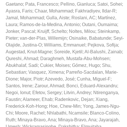
Gaetano
;
Pata, Francesco
;
Pellino, Gianluca
;
Satoi, Sohei
;
Ayasra, Faris
;
Chaar, Mohammad
;
Fakhradiyev, Ildar-R
;
Jamal, Mohammad
;
Gulla, Aiste
;
Roslani, AC
;
Martínez,
Laura
;
Ramos-de-la-Medina, Antonio
;
Outani, Oumaima
;
Jonker, Pascal
;
Kruijff, Schelto
;
Noltes, Milou
;
Steinkamp,
Pieter
;
van-der-Plas, Willemijn
;
Osinaike, Babatunde
;
Seyi-
Olajide, Justina-O
;
Williams, Emmanuel
;
Pejkova, Sofija
;
Augestad, Knut-Magne
;
Soreide, Kjetil
;
Al-Balushi, Zainab
;
Qureshi, Ahmad
;
Daraghmeh, Mustafa-Abu-Mohsen
;
Abukhalaf, Sadi
;
Cukier, Moises
;
Gómez, Hugo
;
Shu,
Sebastian
;
Vasquez, Ximena
;
Parreño-Sacdalan, Marie-
Dione
;
Major, Piotr
;
Azevedo, José
;
Cunha, Miguel-F
;
Santos, Irene
;
Zarour, Ahmad
;
Bonci, Eduard-Alexandru
;
Negoi, Ionut
;
Efetov, Sergey
;
Litvin, Andrey
;
Ntirenganya,
Faustin
;
Alameer, Ehab
;
Radenkovic, Dejan
;
Xiang,
Frederick-Koh-Hong
;
Hoe, Chew-Min
;
Yong, James-Ngu-
Chi
;
Moore, Rachel
;
Nhlabathi, Ncamsile
;
Blanco-Colino,
Ruth
;
Minaya-Bravo, Ana
;
Minaya-Bravo, Ana
;
Jayarajah,
Umesh
;
Wickramasinghe, Dakshitha
;
Elmujtaba,