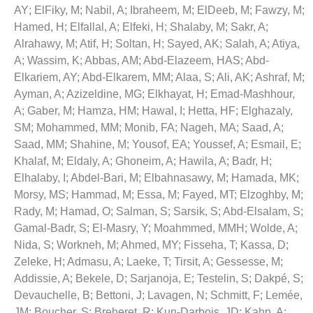
AY
;
ElFiky, M
;
Nabil, A
;
Ibraheem, M
;
ElDeeb, M
;
Fawzy, M
;
Hamed, H
;
Elfallal, A
;
Elfeki, H
;
Shalaby, M
;
Sakr, A
;
Alrahawy, M
;
Atif, H
;
Soltan, H
;
Sayed, AK
;
Salah, A
;
Atiya,
A
;
Wassim, K
;
Abbas, AM
;
Abd-Elazeem, HAS
;
Abd-
Elkariem, AY
;
Abd-Elkarem, MM
;
Alaa, S
;
Ali, AK
;
Ashraf, M
;
Ayman, A
;
Azizeldine, MG
;
Elkhayat, H
;
Emad-Mashhour,
A
;
Gaber, M
;
Hamza, HM
;
Hawal, I
;
Hetta, HF
;
Elghazaly,
SM
;
Mohammed, MM
;
Monib, FA
;
Nageh, MA
;
Saad, A
;
Saad, MM
;
Shahine, M
;
Yousof, EA
;
Youssef, A
;
Esmail, E
;
Khalaf, M
;
Eldaly, A
;
Ghoneim, A
;
Hawila, A
;
Badr, H
;
Elhalaby, I
;
Abdel-Bari, M
;
Elbahnasawy, M
;
Hamada, MK
;
Morsy, MS
;
Hammad, M
;
Essa, M
;
Fayed, MT
;
Elzoghby, M
;
Rady, M
;
Hamad, O
;
Salman, S
;
Sarsik, S
;
Abd-Elsalam, S
;
Gamal-Badr, S
;
El-Masry, Y
;
Moahmmed, MMH
;
Wolde, A
;
Nida, S
;
Workneh, M
;
Ahmed, MY
;
Fisseha, T
;
Kassa, D
;
Zeleke, H
;
Admasu, A
;
Laeke, T
;
Tirsit, A
;
Gessesse, M
;
Addissie, A
;
Bekele, D
;
Sarjanoja, E
;
Testelin, S
;
Dakpé, S
;
Devauchelle, B
;
Bettoni, J
;
Lavagen, N
;
Schmitt, F
;
Lemée,
JM
;
Boucher, S
;
Breheret, R
;
Kun-Darbois, JD
;
Kahn, A
;