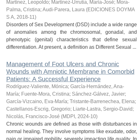
Martínez, Leopoldo
;
Martínez-Urrutia, María-José
;
Mora-
Palma, Cristina
;
Audi-Parera, Laura
(
EDICIONES DOYMA
S A
,
2018-11
)
Disorders of Sex Development (DSD) include a wide range
of anomalies among the chromosomal, gonadal, and
phenotypic (genital) characteristics that define sexual
differentiation. At present, a definition as Different Sexual ...
Management of Foot Ulcers and Chronic
Wounds with Amniotic Membrane in Comorbid
Patients: A Successful Experience
Rodríguez-Valiente, Mónica
;
García-Hernández, Ana-
María
;
Fuente-Mora, Cristina
;
Sánchez-Gálvez, Javier
;
García-Vizcaino, Eva-María
;
Tristante-Barrenechea, Elena
;
Castellanos-Escrig, Gregorio
;
Liarte-Lastra, Sergio-David
;
Nicolás, Francisco-José
(
MDPI
,
2024-10
)
Chronic wounds are defined as those with disturbances in
normal healing. They involve symptoms like exudate, odor,
pain or impaired mobility, severely impacting life quality. In