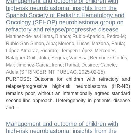
Management and outcome of children with
high-risk neuroblastoma: insights from the
Spanish Society of Pediatric Hematology and
Oncology (SEHOP) neuroblastoma group on
refractory and relapse/progressive disease
Martínez-de-las-Heras, Blanca
;
Rubio-Aparicio, Pedro-M
;
Rubio-San-Simon, Alba
;
Moreno, Lucas
;
Mazorra, Paula
;
López-Almaraz, Ricardo
;
Llempen-López, Mercedes
;
Balaguer-Guill, Julia
;
Segura, Vanessa
;
Bermudez-Cortés,
Mar
;
Jiménez-García, Irene
;
Ramal, Desiree
;
Canete,
Adela
(
SPRINGER INT PUBL AG
,
2025-02-25
)
PURPOSE: Outcome for children with refractory and
relapse/progressive high-risk neuroblastoma (HR-NB)
remains poor, without an internationally agreed standard
second-line approach. Heterogeneity in patients' disease
and ...
Management and outcome of children with
high-risk neuroblastoma: insights from the