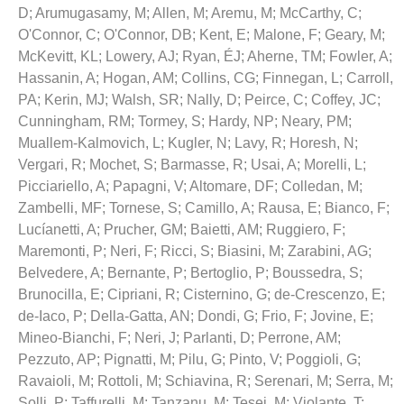
D
;
Arumugasamy, M
;
Allen, M
;
Aremu, M
;
McCarthy, C
;
O'Connor, C
;
O'Connor, DB
;
Kent, E
;
Malone, F
;
Geary, M
;
McKevitt, KL
;
Lowery, AJ
;
Ryan, ÉJ
;
Aherne, TM
;
Fowler, A
;
Hassanin, A
;
Hogan, AM
;
Collins, CG
;
Finnegan, L
;
Carroll,
PA
;
Kerin, MJ
;
Walsh, SR
;
Nally, D
;
Peirce, C
;
Coffey, JC
;
Cunningham, RM
;
Tormey, S
;
Hardy, NP
;
Neary, PM
;
Muallem-Kalmovich, L
;
Kugler, N
;
Lavy, R
;
Horesh, N
;
Vergari, R
;
Mochet, S
;
Barmasse, R
;
Usai, A
;
Morelli, L
;
Picciariello, A
;
Papagni, V
;
Altomare, DF
;
Colledan, M
;
Zambelli, MF
;
Tornese, S
;
Camillo, A
;
Rausa, E
;
Bianco, F
;
Lucíanetti, A
;
Prucher, GM
;
Baietti, AM
;
Ruggiero, F
;
Maremonti, P
;
Neri, F
;
Ricci, S
;
Biasini, M
;
Zarabini, AG
;
Belvedere, A
;
Bernante, P
;
Bertoglio, P
;
Boussedra, S
;
Brunocilla, E
;
Cipriani, R
;
Cisternino, G
;
de-Crescenzo, E
;
de-Iaco, P
;
Della-Gatta, AN
;
Dondi, G
;
Frio, F
;
Jovine, E
;
Mineo-Bianchi, F
;
Neri, J
;
Parlanti, D
;
Perrone, AM
;
Pezzuto, AP
;
Pignatti, M
;
Pilu, G
;
Pinto, V
;
Poggioli, G
;
Ravaioli, M
;
Rottoli, M
;
Schiavina, R
;
Serenari, M
;
Serra, M
;
Solli, P
;
Taffurelli, M
;
Tanzanu, M
;
Tesei, M
;
Violante, T
;