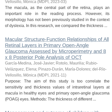
Vellosillo, Mónica
(
MDPI
,
2023-03
)
The macula, as the central part of the retina, plays an
important role in the reading process. However, its
morphology has not been previously studied in the context
of dyslexia. In this research, we compared the thickness ...
Macular Structure-Function Relationships of All
Retinal Layers in Primary Open-Angle
Glaucoma Assessed by Microperimetry and 8
x 8 Posterior Pole Analysis of OCT
García-Medina, José-Javier
;
Rotolo, Maurilia
;
Rubio-
Velázquez, Elena
;
Pinazo-Durán, María-Dolores
;
del-Río-
Vellosillo, Mónica
(
MDPI
,
2021-11
)
Purpose: The aim of this study is too correlate the
sensitivity and thickness values of intraretinal layers at
macula in healthy eyes and primary open-angle glaucoma
(POAG) eyes. Methods: The thickness of different ...