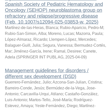
Spanish Society of Pediatric Hematology and
Oncology (SEHOP) neuroblastoma group on
refractory and relapse/progressive disease
(Feb, 10.1007/s12094-025-03853-w, 2025)
Martínez-de-las-Heras, Blanca
;
Rubio-Aparicio, Pedro-M
;
Rubio-San-Simon, Alba
;
Moreno, Lucas
;
Mazorra, Paula
;
López-Almaraz, Ricardo
;
Llempen-López, Mercedes
;
Balaguer-Guill, Julia
;
Segura, Vanessa
;
Bermudez-Cortés,
Mar
;
Jiménez-García, Irene
;
Ramal, Desiree
;
Canete,
Adela
(
SPRINGER INT PUBL AG
,
2025-04-09
)
Management guidelines for disorders /
different sex development (DSD)
Guerrero-Fernández, Julio
;
Azcona-San-Julian, Cristina
;
Barreiro-Conde, Jesús
;
Bermúdez-de-la-Vega, Jose-
Antonio
;
Carcavilla-Urqui, Atilano
;
Castaño-González,
Luis-Antonio
;
Martos-Tello, José-María
;
Rodríguez-
Estevez, Amaya
;
Yeste-Fernández, Diego
;
Martínez-