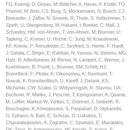
FG
;
Koenig, D
;
Gosau, M
;
Böttcher, A
;
Heuer, A
;
Klatte, TO
;
Priemel, M
;
Betz, CS
;
Burg, S
;
Möckelmann, N
;
Busch, CJ
;
Bewarder, J
;
Zeller, N
;
Smeets, R
;
Thole, S
;
Vollkommer, T
;
Speth, U
;
Stangenberg, M
;
Hakami, I
;
Boeker, C
;
Mall, J
;
Schardey, HM
;
von-Ahnen, T
;
von-Ahnen, M
;
Brunner, U
;
Tapking, C
;
Kneser, U
;
Hirche, C
;
Jung, M
;
Kowalewski,
KF
;
Kienle, P
;
Reissfelder, C
;
Seyfried, S
;
Herrle, F
;
Hardt,
J
;
Galata, C
;
Birgin, E
;
Rahbari, N
;
Vassos, N
;
Stoleriu, MG
;
Hatz, R
;
Albertsmeier, M
;
Börner, N
;
Lampert, C
;
Werner, J
;
Kuehlmann, B
;
Prantl, L
;
Brunner, SM
;
Schlitt, HJ
;
Brennfleck, F
;
Pfister, K
;
Oikonomou, K
;
Reinhard, T
;
Nowak, K
;
Ronellenfitsch, U
;
Kleeff, J
;
Delank, KS
;
Michalski, CW
;
Szabo, G
;
Widyaningsih, R
;
Stavrou, GA
;
Bschorer, R
;
Mielke, J
;
Peschel, T
;
Königsrainer, A
;
Quante,
M
;
Loffler, Markus-W
;
Yurttas, C
;
Doerner, J
;
Seiberth, R
;
Bouchagier, K
;
Klimopoulos, S
;
Paspaliari, D
;
Stylianidis,
G
;
Syllaios, A
;
Baili, E
;
Schizas, D
;
Liakakos, T
;
Charalabopoulos, A
;
Zografos, C
;
Spartalis, E
;
Manatakis,
DK
;
Tasis, N
;
Antonopoulou, MI
;
Xenaki, S
;
Xynos, E
;