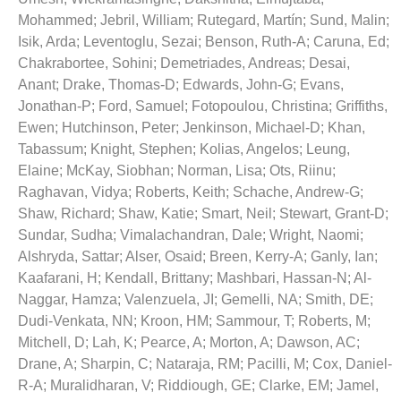
Mohammed
;
Jebril, William
;
Rutegard, Martín
;
Sund, Malin
;
Isik, Arda
;
Leventoglu, Sezai
;
Benson, Ruth-A
;
Caruna, Ed
;
Chakrabortee, Sohini
;
Demetriades, Andreas
;
Desai,
Anant
;
Drake, Thomas-D
;
Edwards, John-G
;
Evans,
Jonathan-P
;
Ford, Samuel
;
Fotopoulou, Christina
;
Griffiths,
Ewen
;
Hutchinson, Peter
;
Jenkinson, Michael-D
;
Khan,
Tabassum
;
Knight, Stephen
;
Kolias, Angelos
;
Leung,
Elaine
;
McKay, Siobhan
;
Norman, Lisa
;
Ots, Riinu
;
Raghavan, Vidya
;
Roberts, Keith
;
Schache, Andrew-G
;
Shaw, Richard
;
Shaw, Katie
;
Smart, Neil
;
Stewart, Grant-D
;
Sundar, Sudha
;
Vimalachandran, Dale
;
Wright, Naomi
;
Alshryda, Sattar
;
Alser, Osaid
;
Breen, Kerry-A
;
Ganly, Ian
;
Kaafarani, H
;
Kendall, Brittany
;
Mashbari, Hassan-N
;
Al-
Naggar, Hamza
;
Valenzuela, JI
;
Gemelli, NA
;
Smith, DE
;
Dudi-Venkata, NN
;
Kroon, HM
;
Sammour, T
;
Roberts, M
;
Mitchell, D
;
Lah, K
;
Pearce, A
;
Morton, A
;
Dawson, AC
;
Drane, A
;
Sharpin, C
;
Nataraja, RM
;
Pacilli, M
;
Cox, Daniel-
R-A
;
Muralidharan, V
;
Riddiough, GE
;
Clarke, EM
;
Jamel,