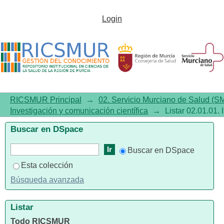
Listar 02.01.01. Investigación y
Login
comunicación científica por
título
RICSMUR Principal
→
02. Servicio Murciano de Salud (S
Investigación y comunicación científica
→
Listar 02.01.01. 
Buscar en DSpace
Buscar en DSpace
Esta colección
Búsqueda avanzada
Listar
Todo RICSMUR