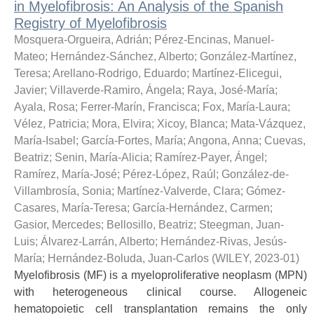
in Myelofibrosis: An Analysis of the Spanish
Registry of Myelofibrosis
Mosquera-Orgueira, Adrián
;
Pérez-Encinas, Manuel-
Mateo
;
Hernández-Sánchez, Alberto
;
González-Martínez,
Teresa
;
Arellano-Rodrigo, Eduardo
;
Martínez-Elicegui,
Javier
;
Villaverde-Ramiro, Ángela
;
Raya, José-María
;
Ayala, Rosa
;
Ferrer-Marín, Francisca
;
Fox, María-Laura
;
Vélez, Patricia
;
Mora, Elvira
;
Xicoy, Blanca
;
Mata-Vázquez,
María-Isabel
;
García-Fortes, María
;
Angona, Anna
;
Cuevas,
Beatriz
;
Senin, María-Alicia
;
Ramírez-Payer, Ángel
;
Ramírez, María-José
;
Pérez-López, Raúl
;
González-de-
Villambrosía, Sonia
;
Martínez-Valverde, Clara
;
Gómez-
Casares, María-Teresa
;
García-Hernández, Carmen
;
Gasior, Mercedes
;
Bellosillo, Beatriz
;
Steegman, Juan-
Luis
;
Álvarez-Larrán, Alberto
;
Hernández-Rivas, Jesús-
María
;
Hernández-Boluda, Juan-Carlos
(
WILEY
,
2023-01
)
Myelofibrosis (MF) is a myeloproliferative neoplasm (MPN)
with heterogeneous clinical course. Allogeneic
hematopoietic cell transplantation remains the only