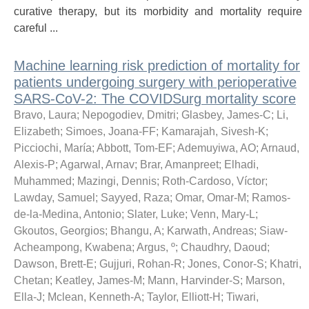
curative therapy, but its morbidity and mortality require
careful ...
Machine learning risk prediction of mortality for
patients undergoing surgery with perioperative
SARS-CoV-2: The COVIDSurg mortality score
Bravo, Laura
;
Nepogodiev, Dmitri
;
Glasbey, James-C
;
Li,
Elizabeth
;
Simoes, Joana-FF
;
Kamarajah, Sivesh-K
;
Picciochi, María
;
Abbott, Tom-EF
;
Ademuyiwa, AO
;
Arnaud,
Alexis-P
;
Agarwal, Arnav
;
Brar, Amanpreet
;
Elhadi,
Muhammed
;
Mazingi, Dennis
;
Roth-Cardoso, Víctor
;
Lawday, Samuel
;
Sayyed, Raza
;
Omar, Omar-M
;
Ramos-
de-la-Medina, Antonio
;
Slater, Luke
;
Venn, Mary-L
;
Gkoutos, Georgios
;
Bhangu, A
;
Karwath, Andreas
;
Siaw-
Acheampong, Kwabena
;
Argus, º
;
Chaudhry, Daoud
;
Dawson, Brett-E
;
Gujjuri, Rohan-R
;
Jones, Conor-S
;
Khatri,
Chetan
;
Keatley, James-M
;
Mann, Harvinder-S
;
Marson,
Ella-J
;
Mclean, Kenneth-A
;
Taylor, Elliott-H
;
Tiwari,