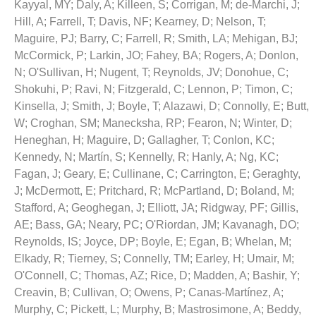
Kayyal, MY
;
Daly, A
;
Killeen, S
;
Corrigan, M
;
de-Marchi, J
;
Hill, A
;
Farrell, T
;
Davis, NF
;
Kearney, D
;
Nelson, T
;
Maguire, PJ
;
Barry, C
;
Farrell, R
;
Smith, LA
;
Mehigan, BJ
;
McCormick, P
;
Larkin, JO
;
Fahey, BA
;
Rogers, A
;
Donlon,
N
;
O'Sullivan, H
;
Nugent, T
;
Reynolds, JV
;
Donohue, C
;
Shokuhi, P
;
Ravi, N
;
Fitzgerald, C
;
Lennon, P
;
Timon, C
;
Kinsella, J
;
Smith, J
;
Boyle, T
;
Alazawi, D
;
Connolly, E
;
Butt,
W
;
Croghan, SM
;
Manecksha, RP
;
Fearon, N
;
Winter, D
;
Heneghan, H
;
Maguire, D
;
Gallagher, T
;
Conlon, KC
;
Kennedy, N
;
Martín, S
;
Kennelly, R
;
Hanly, A
;
Ng, KC
;
Fagan, J
;
Geary, E
;
Cullinane, C
;
Carrington, E
;
Geraghty,
J
;
McDermott, E
;
Pritchard, R
;
McPartland, D
;
Boland, M
;
Stafford, A
;
Geoghegan, J
;
Elliott, JA
;
Ridgway, PF
;
Gillis,
AE
;
Bass, GA
;
Neary, PC
;
O'Riordan, JM
;
Kavanagh, DO
;
Reynolds, IS
;
Joyce, DP
;
Boyle, E
;
Egan, B
;
Whelan, M
;
Elkady, R
;
Tierney, S
;
Connelly, TM
;
Earley, H
;
Umair, M
;
O'Connell, C
;
Thomas, AZ
;
Rice, D
;
Madden, A
;
Bashir, Y
;
Creavin, B
;
Cullivan, O
;
Owens, P
;
Canas-Martínez, A
;
Murphy, C
;
Pickett, L
;
Murphy, B
;
Mastrosimone, A
;
Beddy,