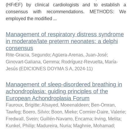
(HFrEF) by clinical cardiologists and to establish a
consensus with recommendations. METHODS: We
employed the modified ...
Management of respiratory distress syndrome
in moderate/late preterm neonates: a delphi
consensus
Rite-Gracia, Segundo
;
Agüera-Arenas, Juan-José
;
Ginovart-Galiana, Gemma
;
Rodríguez-Revuelta, María-
Jesús
(
EDICIONES DOYMA S A
,
2024-11
)
Management of sleep-disordered breathing in
achondroplasia: guiding principles of the
European Achondroplasia Forum
Fauroux, Brigitte
;
Alsayed, Moeenaldeen
;
Ben-Omran,
Tawfeg
;
Boero, Silvio
;
Boon, Mieke
;
Cormier-Daire, Valerie
;
Fredwall, Svein
;
Guillén-Navarro, Encarna
;
Irving, Melita
;
Kunkel, Philip
;
Madureira, Nuria
;
Maghnie, Mohamad
;