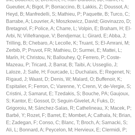
Gueutier, A
;
Bigot, P
;
Borraccino, B
;
Lakkis, Z
;
Doussot, A
;
Heyd, B
;
Manfredelli, S
;
Mathieu, P
;
Paquette, B
;
Turco, C
;
Barrabe, A
;
Louvrier, A
;
Moszkowicz, David
;
Giovinazzo, D
;
Bretagnol, F
;
Police, A
;
Charre, L
;
Volpin, E
;
Braham, H
;
El-
Arbi, N
;
Villefranque, V
;
Bendjemar, L
;
Girard, E
;
Abba, J
;
Trilling, B
;
Chebaro, A
;
Lecolle, K
;
Truant, S
;
El-Amrani, M
;
Zerbib, P
;
Pruvot, FR
;
Mathieu, D
;
Surmei, E
;
Mattei, L
;
Marín, H
;
Christou, N
;
Ballouhey, Q
;
Ferrero, P
;
Coste-
Mazeau, P
;
Tricard, J
;
Barrat, B
;
Taibi, A
;
Usseglio, J
;
Laloze, J
;
Salle, H
;
Fourcade, L
;
Duchalais, E
;
Regenet, N
;
Rigaud, J
;
Waast, D
;
Denis, W
;
Malard, O
;
Buffenoir, K
;
Espitalier, F
;
Ferron, C
;
Varenne, Y
;
Crenn, V
;
de-Vergie, S
;
Cristini, J
;
Samarut, E
;
Tzedakis, S
;
Bouche, PA
;
Gaujoux,
S
;
Kantor, E
;
Gossot, D
;
Seguin-Givelet, A
;
Fuks, D
;
Grigoroiu, M
;
Sánchez-Salas, R
;
Cathelineau, X
;
Macek, P
;
Barbé, Y
;
Rozet, F
;
Barret, E
;
Mombet, A
;
Cathala, N
;
Brian,
E
;
Zadegan, F
;
Conso, C
;
Blanc, T
;
Broch, A
;
Sarnacki, S
;
Ali, L
;
Bonnard, A
;
Peycelon, M
;
Hervieux, E
;
Clermidi, P
;