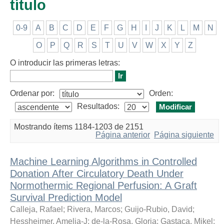
título
0-9
A
B
C
D
E
F
G
H
I
J
K
L
M
N
O
P
Q
R
S
T
U
V
W
X
Y
Z
O introducir las primeras letras:
Ordenar por:
Orden:
Resultados:
Mostrando ítems 1184-1203 de 2151
Página anterior
Página siguiente
Machine Learning Algorithms in Controlled
Donation After Circulatory Death Under
Normothermic Regional Perfusion: A Graft
Survival Prediction Model
Calleja, Rafael
;
Rivera, Marcos
;
Guijo-Rubio, David
;
Hessheimer, Amelia-J
;
de-la-Rosa, Gloria
;
Gastaca, Mikel
;