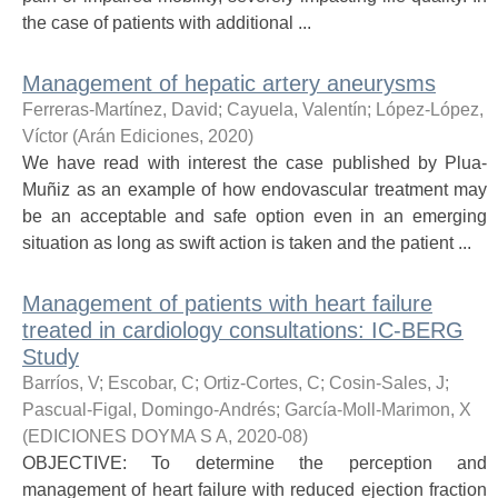
the case of patients with additional ...
Management of hepatic artery aneurysms
Ferreras-Martínez, David
;
Cayuela, Valentín
;
López-López,
Víctor
(
Arán Ediciones
,
2020
)
We have read with interest the case published by Plua-
Muñiz as an example of how endovascular treatment may
be an acceptable and safe option even in an emerging
situation as long as swift action is taken and the patient ...
Management of patients with heart failure
treated in cardiology consultations: IC-BERG
Study
Barríos, V
;
Escobar, C
;
Ortiz-Cortes, C
;
Cosin-Sales, J
;
Pascual-Figal, Domingo-Andrés
;
García-Moll-Marimon, X
(
EDICIONES DOYMA S A
,
2020-08
)
OBJECTIVE: To determine the perception and
management of heart failure with reduced ejection fraction