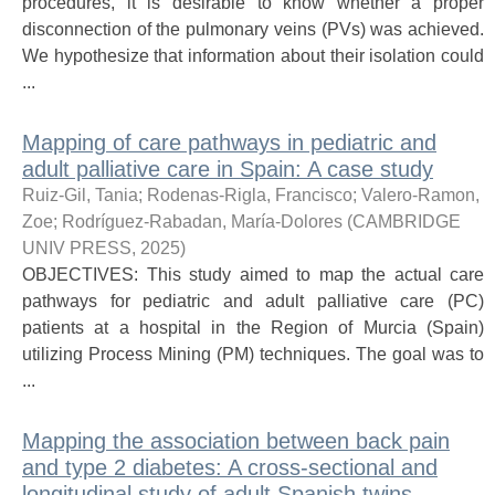
procedures, it is desirable to know whether a proper
disconnection of the pulmonary veins (PVs) was achieved.
We hypothesize that information about their isolation could
...
Mapping of care pathways in pediatric and
adult palliative care in Spain: A case study
Ruiz-Gil, Tania
;
Rodenas-Rigla, Francisco
;
Valero-Ramon,
Zoe
;
Rodríguez-Rabadan, María-Dolores
(
CAMBRIDGE
UNIV PRESS
,
2025
)
OBJECTIVES: This study aimed to map the actual care
pathways for pediatric and adult palliative care (PC)
patients at a hospital in the Region of Murcia (Spain)
utilizing Process Mining (PM) techniques. The goal was to
...
Mapping the association between back pain
and type 2 diabetes: A cross-sectional and
longitudinal study of adult Spanish twins