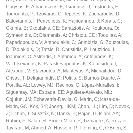
Chrysos, E
;
Athanasakis, E
;
Tsiaousis, J
;
Lostoridis, E
;
Tourountzi, P
;
Tzovaras, G
;
Tepetes, K
;
Zacharoulis, D
;
Baloyiannis, I
;
Perivoliotis, K
;
Hajiioannou, J
;
Korais, C
;
Gkrinia, E
;
Skoulakis, CE
;
Saratziotis, A
;
Koukoura, O
;
Symeonidis, D
;
Diamantis, A
;
Christou, CD
;
Tooulias, A
;
Papadopoulos, V
;
Anthoulakis, C
;
Grimbizis, G
;
Zouzoulas,
D
;
Tsolakidis, D
;
Tatsis, D
;
Christidis, P
;
Loutzidou, L
;
Ioannidis, O
;
Astreidis, I
;
Antoniou, A
;
Antoniadis, K
;
Vachtsevanos, K
;
Paraskevopoulos, K
;
Kalaitsidou, I
;
Alexoudi, V
;
Stavroglou, A
;
Mantevas, A
;
Michailidou, D
;
Grivas, T
;
Deligiannidis, D
;
Politis, S
;
Barrios-Duarte, A
;
Portilla, AL
;
Lowey, MJ
;
Recinos, G
;
López-Muralles, I
;
Siguantay, MA
;
Estrada, EE
;
Aguilera-Arévalo, ML
;
Cojulun, JM
;
Echeverría-Dávila, G
;
Marín, C
;
Icaza-de-
Marín, GC
;
Kok, SY
;
Joeng, HKM
;
Chan, LL
;
Lim, D
;
Novak,
Z
;
Echim, T
;
Suszták, N
;
Banky, B
;
Pajan, H
;
Islam, AA
;
Rahim, F
;
Safari, H
;
Brouki-Milan, P
;
Tizmaghz, A
;
Rezaei-
Tavirani, M
;
Ahmed, A
;
Hussein, R
;
Fleming, C
;
O'Brien, S
;