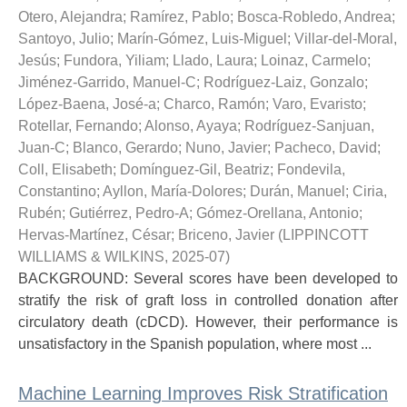
Otero, Alejandra
;
Ramírez, Pablo
;
Bosca-Robledo, Andrea
;
Santoyo, Julio
;
Marín-Gómez, Luis-Miguel
;
Villar-del-Moral,
Jesús
;
Fundora, Yiliam
;
Llado, Laura
;
Loinaz, Carmelo
;
Jiménez-Garrido, Manuel-C
;
Rodríguez-Laiz, Gonzalo
;
López-Baena, José-a
;
Charco, Ramón
;
Varo, Evaristo
;
Rotellar, Fernando
;
Alonso, Ayaya
;
Rodríguez-Sanjuan,
Juan-C
;
Blanco, Gerardo
;
Nuno, Javier
;
Pacheco, David
;
Coll, Elisabeth
;
Domínguez-Gil, Beatriz
;
Fondevila,
Constantino
;
Ayllon, María-Dolores
;
Durán, Manuel
;
Ciria,
Rubén
;
Gutiérrez, Pedro-A
;
Gómez-Orellana, Antonio
;
Hervas-Martínez, César
;
Briceno, Javier
(
LIPPINCOTT
WILLIAMS & WILKINS
,
2025-07
)
BACKGROUND: Several scores have been developed to
stratify the risk of graft loss in controlled donation after
circulatory death (cDCD). However, their performance is
unsatisfactory in the Spanish population, where most ...
Machine Learning Improves Risk Stratification