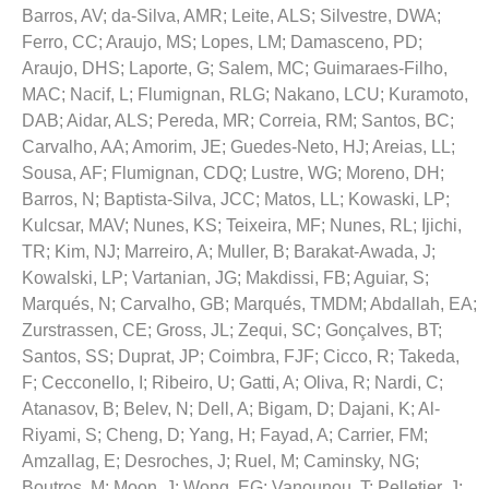
Barros, AV
;
da-Silva, AMR
;
Leite, ALS
;
Silvestre, DWA
;
Ferro, CC
;
Araujo, MS
;
Lopes, LM
;
Damasceno, PD
;
Araujo, DHS
;
Laporte, G
;
Salem, MC
;
Guimaraes-Filho,
MAC
;
Nacif, L
;
Flumignan, RLG
;
Nakano, LCU
;
Kuramoto,
DAB
;
Aidar, ALS
;
Pereda, MR
;
Correia, RM
;
Santos, BC
;
Carvalho, AA
;
Amorim, JE
;
Guedes-Neto, HJ
;
Areias, LL
;
Sousa, AF
;
Flumignan, CDQ
;
Lustre, WG
;
Moreno, DH
;
Barros, N
;
Baptista-Silva, JCC
;
Matos, LL
;
Kowaski, LP
;
Kulcsar, MAV
;
Nunes, KS
;
Teixeira, MF
;
Nunes, RL
;
Ijichi,
TR
;
Kim, NJ
;
Marreiro, A
;
Muller, B
;
Barakat-Awada, J
;
Kowalski, LP
;
Vartanian, JG
;
Makdissi, FB
;
Aguiar, S
;
Marqués, N
;
Carvalho, GB
;
Marqués, TMDM
;
Abdallah, EA
;
Zurstrassen, CE
;
Gross, JL
;
Zequi, SC
;
Gonçalves, BT
;
Santos, SS
;
Duprat, JP
;
Coimbra, FJF
;
Cicco, R
;
Takeda,
F
;
Cecconello, I
;
Ribeiro, U
;
Gatti, A
;
Oliva, R
;
Nardi, C
;
Atanasov, B
;
Belev, N
;
Dell, A
;
Bigam, D
;
Dajani, K
;
Al-
Riyami, S
;
Cheng, D
;
Yang, H
;
Fayad, A
;
Carrier, FM
;
Amzallag, E
;
Desroches, J
;
Ruel, M
;
Caminsky, NG
;
Boutros, M
;
Moon, J
;
Wong, EG
;
Vanounou, T
;
Pelletier, J
;