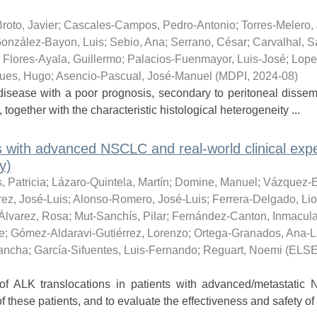
roto, Javier
;
Cascales-Campos, Pedro-Antonio
;
Torres-Melero,
onzález-Bayon, Luis
;
Sebio, Ana
;
Serrano, César
;
Carvalhal, S
;
Flores-Ayala, Guillermo
;
Palacios-Fuenmayor, Luis-José
;
Lope
ues, Hugo
;
Asencio-Pascual, José-Manuel
(
MDPI
,
2024-08
)
disease with a poor prognosis, secondary to peritoneal dissem
 together with the characteristic histological heterogeneity ...
nts with advanced NSCLC and real-world clinical exp
y)
, Patricia
;
Lázaro-Quintela, Martín
;
Domine, Manuel
;
Vázquez-E
rez, José-Luis
;
Alonso-Romero, José-Luis
;
Ferrera-Delgado, Li
Álvarez, Rosa
;
Mut-Sanchís, Pilar
;
Fernández-Canton, Inmacul
e
;
Gómez-Aldaravi-Gutiérrez, Lorenzo
;
Ortega-Granados, Ana-L
rancha
;
García-Sifuentes, Luis-Fernando
;
Reguart, Noemi
(
ELSE
f ALK translocations in patients with advanced/metastatic
of these patients, and to evaluate the effectiveness and safety of .