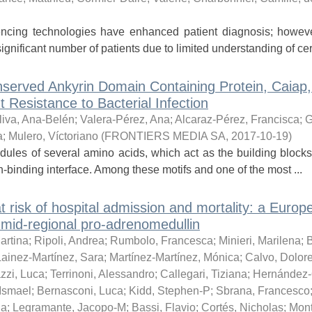
ng technologies have enhanced patient diagnosis; howeve
ignificant number of patients due to limited understanding of cert
Conserved Ankyrin Domain Containing Protein, Caiap
esistance to Bacterial Infection
liva, Ana-Belén
;
Valera-Pérez, Ana
;
Alcaraz-Pérez, Francisca
;
G
a
;
Mulero, Víctoriano
(
FRONTIERS MEDIA SA
,
2017-10-19
)
ules of several amino acids, which act as the building blocks
in-binding interface. Among these motifs and one of the most ...
at risk of hospital admission and mortality: a Europ
f mid-regional pro-adrenomedullin
artina
;
Ripoli, Andrea
;
Rumbolo, Francesca
;
Minieri, Marilena
;
B
Lainez-Martínez, Sara
;
Martínez-Martínez, Mónica
;
Calvo, Dolor
zzi, Luca
;
Terrinoni, Alessandro
;
Callegari, Tiziana
;
Hernández-
 Ismael
;
Bernasconi, Luca
;
Kidd, Stephen-P
;
Sbrana, Francesco
la
;
Legramante, Jacopo-M
;
Bassi, Flavio
;
Cortés, Nicholas
;
Mont