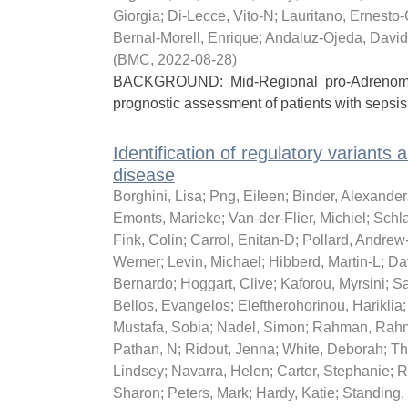
Giorgia
;
Di-Lecce, Vito-N
;
Lauritano, Ernesto
Bernal-Morell, Enrique
;
Andaluz-Ojeda, David
(
BMC
,
2022-08-28
)
BACKGROUND: Mid-Regional pro-Adrenomedu
prognostic assessment of patients with sepsis
Identification of regulatory variants
disease
Borghini, Lisa
;
Png, Eileen
;
Binder, Alexander
Emonts, Marieke
;
Van-der-Flier, Michiel
;
Schl
Fink, Colin
;
Carrol, Enitan-D
;
Pollard, Andrew
Werner
;
Levin, Michael
;
Hibberd, Martin-L
;
Da
Bernardo
;
Hoggart, Clive
;
Kaforou, Myrsini
;
Sa
Bellos, Evangelos
;
Eleftherohorinou, Hariklia
Mustafa, Sobia
;
Nadel, Simon
;
Rahman, Rah
Pathan, N
;
Ridout, Jenna
;
White, Deborah
;
Th
Lindsey
;
Navarra, Helen
;
Carter, Stephanie
;
R
Sharon
;
Peters, Mark
;
Hardy, Katie
;
Standing,