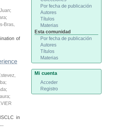
Por fecha de publicación
 Juan
;
Autores
ara
;
Títulos
s-Bras,
Materias
Esta comunidad
ination of
Por fecha de publicación
Autores
Títulos
Materias
erience
Mi cuenta
stevez,
oba
;
Acceder
Registro
ada
;
aura
;
VIER
 NSCLC in
..