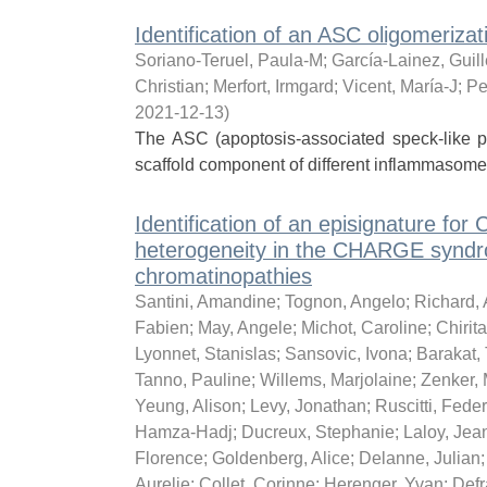
Identification of an ASC oligomerizat
Soriano-Teruel, Paula-M
;
García-Lainez, Guil
Christian
;
Merfort, Irmgard
;
Vicent, María-J
;
Pe
2021-12-13
)
The ASC (apoptosis-associated speck-like p
scaffold component of different inflammasomes,
Identification of an episignature f
heterogeneity in the CHARGE syndrom
chromatinopathies
Santini, Amandine
;
Tognon, Angelo
;
Richard,
Fabien
;
May, Angele
;
Michot, Caroline
;
Chirit
Lyonnet, Stanislas
;
Sansovic, Ivona
;
Barakat,
Tanno, Pauline
;
Willems, Marjolaine
;
Zenker, 
Yeung, Alison
;
Levy, Jonathan
;
Ruscitti, Fede
Hamza-Hadj
;
Ducreux, Stephanie
;
Laloy, Jea
Florence
;
Goldenberg, Alice
;
Delanne, Julian
Aurelie
;
Collet, Corinne
;
Herenger, Yvan
;
Defr