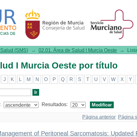
I Murcia Oeste por título
e Salud (SMS)
→
02.01. Área de Salud I Murcia Oeste
→
List
lud I Murcia Oeste por título
J
K
L
M
N
O
P
Q
R
S
T
U
V
W
X
Y
:
Resultados:
Página anterior
Página s
Management of Peritoneal Sarcomatosis: Updated