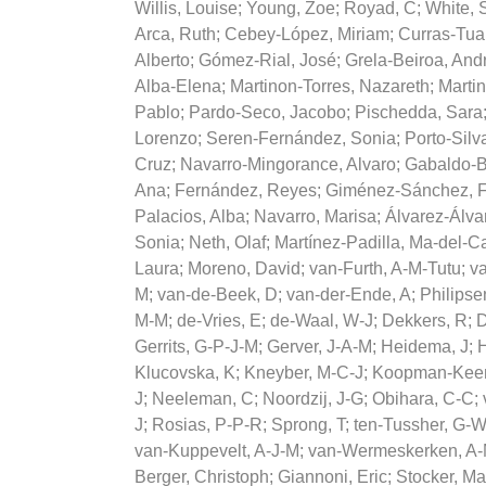
Willis, Louise
;
Young, Zoe
;
Royad, C
;
White, 
Arca, Ruth
;
Cebey-López, Miriam
;
Curras-Tua
Alberto
;
Gómez-Rial, José
;
Grela-Beiroa, And
Alba-Elena
;
Martinon-Torres, Nazareth
;
Marti
Pablo
;
Pardo-Seco, Jacobo
;
Pischedda, Sara
Lorenzo
;
Seren-Fernández, Sonia
;
Porto-Silv
Cruz
;
Navarro-Mingorance, Alvaro
;
Gabaldo-Ba
Ana
;
Fernández, Reyes
;
Giménez-Sánchez, F
Palacios, Alba
;
Navarro, Marisa
;
Álvarez-Álvar
Sonia
;
Neth, Olaf
;
Martínez-Padilla, Ma-del-
Laura
;
Moreno, David
;
van-Furth, A-M-Tutu
;
va
M
;
van-de-Beek, D
;
van-der-Ende, A
;
Philipse
M-M
;
de-Vries, E
;
de-Waal, W-J
;
Dekkers, R
;
D
Gerrits, G-P-J-M
;
Gerver, J-A-M
;
Heidema, J
;
Klucovska, K
;
Kneyber, M-C-J
;
Koopman-Keem
J
;
Neeleman, C
;
Noordzij, J-G
;
Obihara, C-C
;
J
;
Rosias, P-P-R
;
Sprong, T
;
ten-Tussher, G-
van-Kuppevelt, A-J-M
;
van-Wermeskerken, A
Berger, Christoph
;
Giannoni, Eric
;
Stocker, Ma