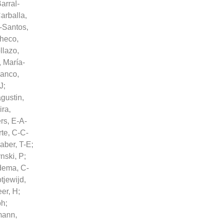
arral-
rballa,
-Santos,
heco,
lazo,
 María-
vanco,
J
;
gustin,
ra,
rs, E-A-
te, C-C-
aber, T-E
;
nski, P
;
dema, C-
tjewijd,
er, H
;
ph
;
mann,