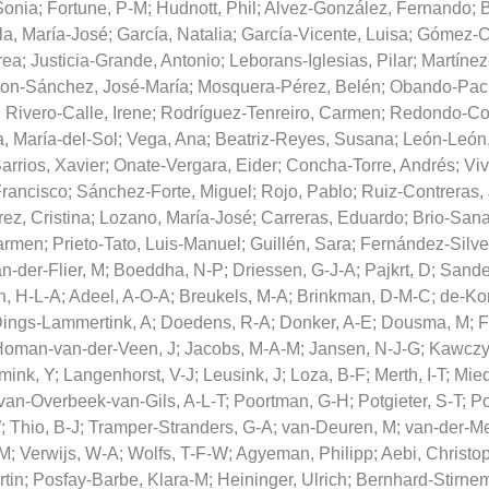
Sonia
;
Fortune, P-M
;
Hudnott, Phil
;
Alvez-González, Fernando
;
B
la, María-José
;
García, Natalia
;
García-Vicente, Luisa
;
Gómez-Ca
rea
;
Justicia-Grande, Antonio
;
Leborans-Iglesias, Pilar
;
Martínez
non-Sánchez, José-María
;
Mosquera-Pérez, Belén
;
Obando-Pac
;
Rivero-Calle, Irene
;
Rodríguez-Tenreiro, Carmen
;
Redondo-Col
a, María-del-Sol
;
Vega, Ana
;
Beatriz-Reyes, Susana
;
León-León,
rrios, Xavier
;
Onate-Vergara, Eider
;
Concha-Torre, Andrés
;
Vi
rancisco
;
Sánchez-Forte, Miguel
;
Rojo, Pablo
;
Ruiz-Contreras, 
ez, Cristina
;
Lozano, María-José
;
Carreras, Eduardo
;
Brio-Sana
Carmen
;
Prieto-Tato, Luis-Manuel
;
Guillén, Sara
;
Fernández-Silvei
n-der-Flier, M
;
Boeddha, N-P
;
Driessen, G-J-A
;
Pajkrt, D
;
Sande
n, H-L-A
;
Adeel, A-O-A
;
Breukels, M-A
;
Brinkman, D-M-C
;
de-Kor
ings-Lammertink, A
;
Doedens, R-A
;
Donker, A-E
;
Dousma, M
;
F
Homan-van-der-Veen, J
;
Jacobs, M-A-M
;
Jansen, N-J-G
;
Kawczy
ink, Y
;
Langenhorst, V-J
;
Leusink, J
;
Loza, B-F
;
Merth, I-T
;
Mie
van-Overbeek-van-Gils, A-L-T
;
Poortman, G-H
;
Potgieter, S-T
;
Po
W
;
Thio, B-J
;
Tramper-Stranders, G-A
;
van-Deuren, M
;
van-der-Me
-M
;
Verwijs, W-A
;
Wolfs, T-F-W
;
Agyeman, Philipp
;
Aebi, Christo
rtin
;
Posfay-Barbe, Klara-M
;
Heininger, Ulrich
;
Bernhard-Stirne