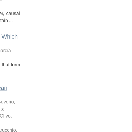
r, causal
ain ...
, Which
arcía-
 that form
ean
overio,
es
;
Olivo,
;
rucchio,