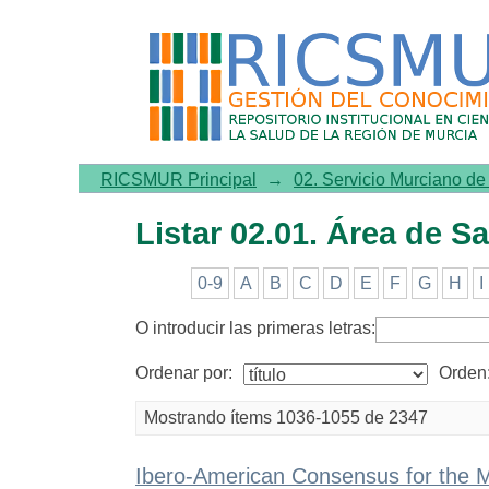
Listar 02.01. Área de Salud 
RICSMUR Principal
→
02. Servicio Murciano d
Listar 02.01. Área de Sa
0-9
A
B
C
D
E
F
G
H
I
O introducir las primeras letras:
Ordenar por:
Orden
Mostrando ítems 1036-1055 de 2347
Ibero-American Consensus for the 