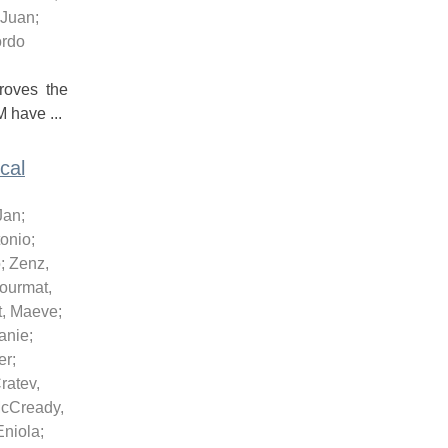
 Juan
;
ordo
roves the
 have ...
cal
Jan
;
tonio
;
o
;
Zenz,
ourmat,
tt, Maeve
;
anie
;
er
;
ratev,
cCready,
Eniola
;