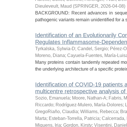
Dieuleveult, Maud
(
SPRINGER
,
2026-04-08
)
BACKGROUND: Recent advances in sequenci
pathogenic variants remain unidentified for a s
Identification of an Evolutionarily 
Regulates Inflammasome-Dependent R
Tyrkalska, Sylwia-D
;
Candel, Sergio
;
Pérez-O
Moreno, Diana
;
Cayuela-Fuentes, María-Luis
Many proteins contain tandemly repeated mod
the underlying architecture of a specific prote
Identification of COVID-19 patients 
multicentre retrospective analysis o
Sozio, Emanuela
;
Moore, Nathan-A
;
Fabris, M
Riccardo
;
Rodríguez-Mulero, María-Dolores
;
GregoRiaño, Claudia
;
Williams, Rebecca
;
Bra
Marta
;
Esteban-Torrella, Patricia
;
Calcerrada,
Miguens, Iria
;
Gordon, Kirsty
;
Visentini, Danie