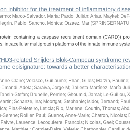
ion inhibitor for the treatment of inflammatory dise
lermo
;
Marco-Salvador, María
;
Pardo, Julián
;
Arias, Maykel
;
DeF
legrín, Pablo
;
Sancho, Mónica
;
Orzaez, Mar
(
SPRINGERNATU
rotein containing a caspase recruitment domain (CARD)) prot
 intracellular multiprotein platforms of the innate immune syste
or CHD3-related Snijders Blok-Campeau syndrome re
e episignature: towards a better characterisatio
 Anne-Claire
;
Velasco, Guillaume
;
Phan, Gilles
;
Marzin, Pauline
a-Emandi, Adela
;
Saraiva, Jorge-M
;
Ballesta-Martínez, María-Jul
 Tahsin-Stefan
;
Brunelle, Perrine
;
Ghoumid, Jamal
;
Le-Guillou, 
Martin
;
Schanze, Ina
;
Moortgat, Stephanie
;
Isidor, Bertrand
;
Paul
rica
;
Pias-Peleteiro, Leticia
;
Rio, Marlene
;
Courtin, Thomas
;
Abda
n-Serene
;
Rollier, Paul
;
Guerrot, Anne-Marie
;
Chatron, Nicolas
;
;
Faivre, Laurence
;
Lecoquierre, Francois
;
Nicolas, Gael
;
Couss
ance, Matthieu
;
Cormier-Daire, Valerie
;
Charbonnier, Camille
;
d