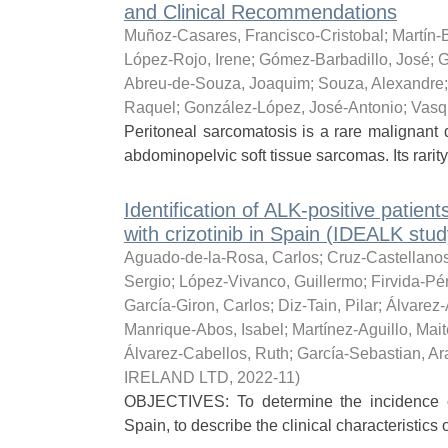
and Clinical Recommendations
Muñoz-Casares, Francisco-Cristobal
;
Martín-B
López-Rojo, Irene
;
Gómez-Barbadillo, José
;
G
Abreu-de-Souza, Joaquim
;
Souza, Alexandre
Raquel
;
González-López, José-Antonio
;
Vasq
Peritoneal sarcomatosis is a rare malignant 
abdominopelvic soft tissue sarcomas. Its rarity,
Identification of ALK-positive patie
with crizotinib in Spain (IDEALK stud
Aguado-de-la-Rosa, Carlos
;
Cruz-Castellanos
Sergio
;
López-Vivanco, Guillermo
;
Firvida-Pé
García-Giron, Carlos
;
Diz-Tain, Pilar
;
Álvarez-
Manrique-Abos, Isabel
;
Martínez-Aguillo, Mait
Álvarez-Cabellos, Ruth
;
García-Sebastian, A
IRELAND LTD
,
2022-11
)
OBJECTIVES: To determine the incidence o
Spain, to describe the clinical characteristics 