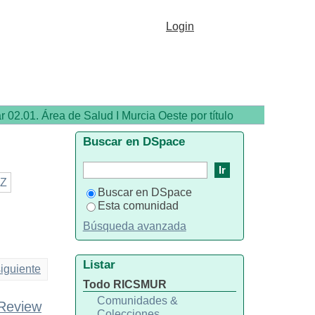
Login
ar 02.01. Área de Salud I Murcia Oeste por título
Buscar en DSpace
Z
Buscar en DSpace
Esta comunidad
Búsqueda avanzada
Listar
iguiente
Todo RICSMUR
Comunidades &
 Review
Colecciones