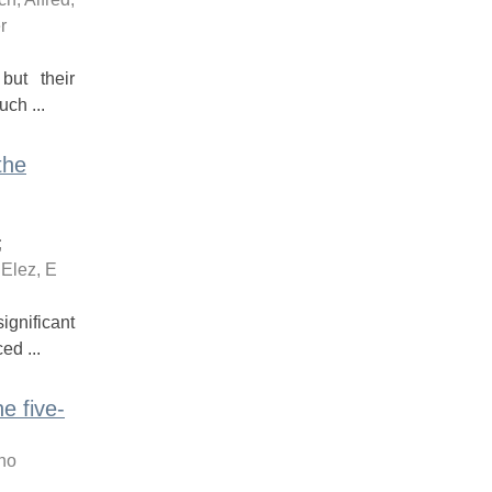
r
but their
ch ...
the
;
;
Elez, E
gnificant
ed ...
e five-
no