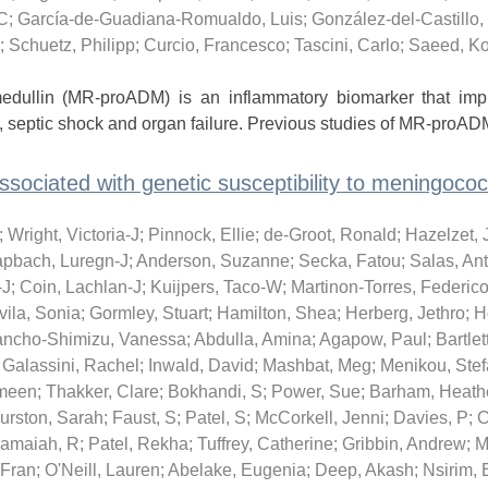
-C
;
García-de-Guadiana-Romualdo, Luis
;
González-del-Castillo,
;
Schuetz, Philipp
;
Curcio, Francesco
;
Tascini, Carlo
;
Saeed, K
llin (MR-proADM) is an inflammatory biomarker that imp
, septic shock and organ failure. Previous studies of MR-proADM
 associated with genetic susceptibility to meningococ
;
Wright, Victoria-J
;
Pinnock, Ellie
;
de-Groot, Ronald
;
Hazelzet, 
apbach, Luregn-J
;
Anderson, Suzanne
;
Secka, Fatou
;
Salas, An
-J
;
Coin, Lachlan-J
;
Kuijpers, Taco-W
;
Martinon-Torres, Federic
vila, Sonia
;
Gormley, Stuart
;
Hamilton, Shea
;
Herberg, Jethro
;
H
ncho-Shimizu, Vanessa
;
Abdulla, Amina
;
Agapow, Paul
;
Bartle
;
Galassini, Rachel
;
Inwald, David
;
Mashbat, Meg
;
Menikou, Stef
meen
;
Thakker, Clare
;
Bokhandi, S
;
Power, Sue
;
Barham, Heath
urston, Sarah
;
Faust, S
;
Patel, S
;
McCorkell, Jenni
;
Davies, P
;
C
amaiah, R
;
Patel, Rekha
;
Tuffrey, Catherine
;
Gribbin, Andrew
;
M
 Fran
;
O'Neill, Lauren
;
Abelake, Eugenia
;
Deep, Akash
;
Nsirim, 