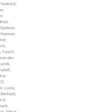
Frederick,
ou
;
r,
fried
;
, Gedeon
;
;
Huemer,
rnd
;
ich,
a
;
Fusch,
von-der-
urnik,
udolf
;
Kai-
 D
;
o, Lucía
;
 Ekkehard
;
H-A
;
hard
;
ch, Alfred
;