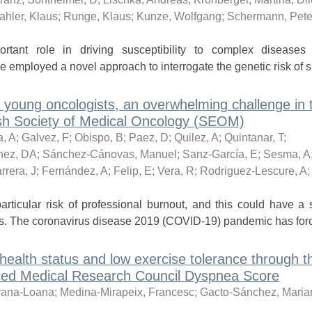
ahler, Klaus
;
Runge, Klaus
;
Kunze, Wolfgang
;
Schermann, Pete
rtant role in driving susceptibility to complex diseases 
 employed a novel approach to interrogate the genetic risk of su
n young oncologists, an overwhelming challenge in 
sh Society of Medical Oncology (SEOM)
a, A
;
Galvez, F
;
Obispo, B
;
Paez, D
;
Quilez, A
;
Quintanar, T
;
hez, DA
;
Sánchez-Cánovas, Manuel
;
Sanz-García, E
;
Sesma, A
rera, J
;
Fernández, A
;
Felip, E
;
Vera, R
;
Rodriguez-Lescure, A
cular risk of professional burnout, and this could have a si
ents. The coronavirus disease 2019 (COVID-19) pandemic has forc
health status and low exercise tolerance through th
dified Medical Research Council Dyspnea Score
lvana-Loana
;
Medina-Mirapeix, Francesc
;
Gacto-Sánchez, Maria