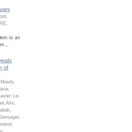
ases
ord,
RE
,
ein is an
m ...
veals
n of
;
Maury,
iana
;
Xavier
;
Le-
et, Alix
;
llah,
Demurger,
ement,
e-