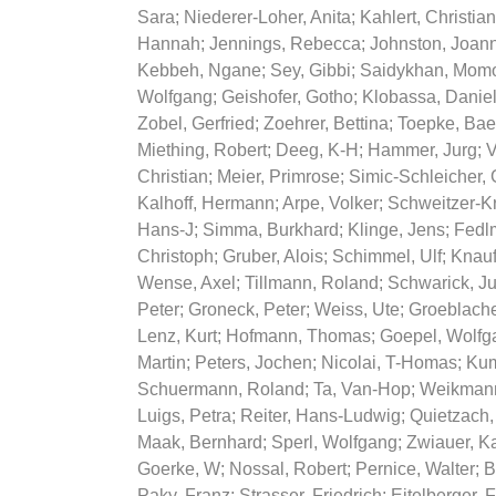
Sara
;
Niederer-Loher, Anita
;
Kahlert, Christian
Hannah
;
Jennings, Rebecca
;
Johnston, Joan
Kebbeh, Ngane
;
Sey, Gibbi
;
Saidykhan, Mom
Wolfgang
;
Geishofer, Gotho
;
Klobassa, Danie
Zobel, Gerfried
;
Zoehrer, Bettina
;
Toepke, Bae
Miething, Robert
;
Deeg, K-H
;
Hammer, Jurg
;
V
Christian
;
Meier, Primrose
;
Simic-Schleicher, 
Kalhoff, Hermann
;
Arpe, Volker
;
Schweitzer-K
Hans-J
;
Simma, Burkhard
;
Klinge, Jens
;
Fedlm
Christoph
;
Gruber, Alois
;
Schimmel, Ulf
;
Knauf
Wense, Axel
;
Tillmann, Roland
;
Schwarick, J
Peter
;
Groneck, Peter
;
Weiss, Ute
;
Groeblache
Lenz, Kurt
;
Hofmann, Thomas
;
Goepel, Wolfg
Martin
;
Peters, Jochen
;
Nicolai, T-Homas
;
Kum
Schuermann, Roland
;
Ta, Van-Hop
;
Weikmann
Luigs, Petra
;
Reiter, Hans-Ludwig
;
Quietzach,
Maak, Bernhard
;
Sperl, Wolfgang
;
Zwiauer, Ka
Goerke, W
;
Nossal, Robert
;
Pernice, Walter
;
B
Paky, Franz
;
Strasser, Friedrich
;
Eitelberger, 