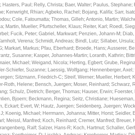
;
Hasters, Paul
;
Relly, Christa
;
Baer, Walter
;
Paulus, Stephane
;
ne
;
Kenwright, Rhian
;
Agbeko, Rachel
;
Bojang, Kalifa
;
Sarr, Isat
odou
;
Cole, Fatoumatta
;
Thomas, Gilleh
;
Antonio, Martin
;
Walche
la
;
Martin, Mueller
;
Pfurtscheller, Klaus
;
Reiter, Karl
;
Roedl, Sieg
rbel
;
Fucik, Peter
;
Gabriel, Markwart
;
Penzien, Johann-M
;
Diab
arnholt, Verena
;
Schmidt, Andreas
;
Bindl, Lutz
;
Sillaber, Ursula
G
;
Markart, Markus
;
Pfau, Eberhard
;
Broede, Hans
;
Ausserer, Be
rantz, Susanne
;
Kasper, Johannes-Martin
;
Loranth, Kathrin
;
Bittr
aier, Michael
;
Weigand, Nicola
;
Herting, Egbert
;
Grube, Regin
er-Schiefer, Suzanne
;
Laessig, Wolfgang
;
Hennenberger, Axel
;
uergen
;
Sitzmann, Friedrich-C
;
Streif, Werner
;
Mueller, Herbert
;
K
r-Roth, Helene
;
Bensch, Juergen
;
Moser, Reinhard
;
Schwarz, R
ang
;
Schulz, Dietrich
;
Berger, Thomas
;
Hauser, Erwin
;
Foerster, 
lien, Bjoern
;
Beckmann, Regina
;
Seitz, Christiane
;
Hueseman,
, Eckart
;
Evert, W
;
Hautz, Juergen
;
Seidenberg, Juergen
;
Wock
 J
;
Koenig, Michael
;
Herrmann, Johanna
;
Mitter, Horst
;
Seidler,
rl
;
Meissl, Manfred
;
Koch, Reinhard
;
Cremer, Manfred
;
Breuer, 
rangenberg, Ralf
;
Salzer, Hans-R
;
Koch, Hartmut
;
Schaller, Ger
Franz
;
Sontheimer, D
;
Lischka, Andreas
;
Kronberger, Martina
;
Dil