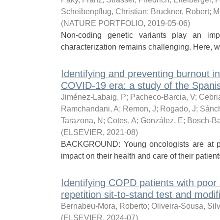
Scheibenpflug, Christian
;
Bruckner, Robert
;
M
(
NATURE PORTFOLIO
,
2019-05-06
)
Non-coding genetic variants play an impo
characterization remains challenging. Here, we
Identifying and preventing burnout i
COVID-19 era: a study of the Spani
Jiménez-Labaig, P
;
Pacheco-Barcia, V
;
Cebri
Ramchandani, A
;
Remon, J
;
Rogado, J
;
Sánc
Tarazona, N
;
Cotes, A
;
González, E
;
Bosch-Bar
(
ELSEVIER
,
2021-08
)
BACKGROUND: Young oncologists are at parti
impact on their health and care of their pati
Identifying COPD patients with poor 
repetition sit-to-stand test and mo
Bernabeu-Mora, Roberto
;
Oliveira-Sousa, Si
(
ELSEVIER
,
2024-07
)